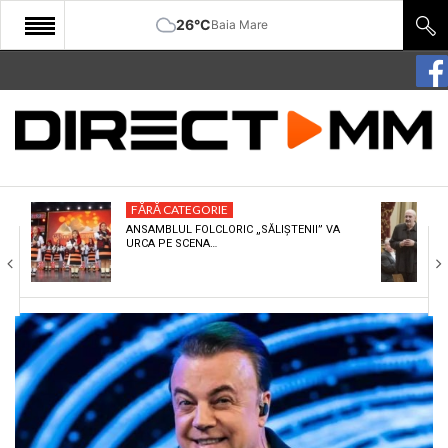
26°C
Baia Mare
START
COMUNITATE
EDITORIAL
FĂRĂ CATEGORIE
CULTURA
ANSAMBLUL FOLCLORIC „SĂLIȘTENII” VA
URCA PE SCENA…
ECONOMIE
SANATATE
SPORT
SPECIAL
POLITIC