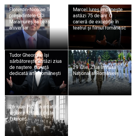
Florentin-Nicolae Tuș,
Marcel Iureș împlinește
președintele CCI
astăzi 75 de ani. O
Maramureș, la ceas
carieră de excepție în
aniversar
teatrul și filmul românesc
Tudor Gheorghe își
sărbătorește astăzi ziua
de naștere. O viață
29 iulie, Ziua Imnului
dedicată artei românești
Național al României
26 iulie 1921, a intrat în
vigoare Tratatul de la
Trianon