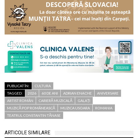
PUBLICAT ÎN:
CULTURA
TAGGED:
2026
60 DE ANI
ADRIAN ENACHE
ANIVERSARE
ARTIST ROMÂN
CARIERĂ MUZICALĂ
GALAȚI
MUZICĂ POP ROMÂNEASCĂ
MUZICA USOARA
ROMANIA
TEATRUL CONSTANTIN TĂNASE
ARTICOLE SIMILARE