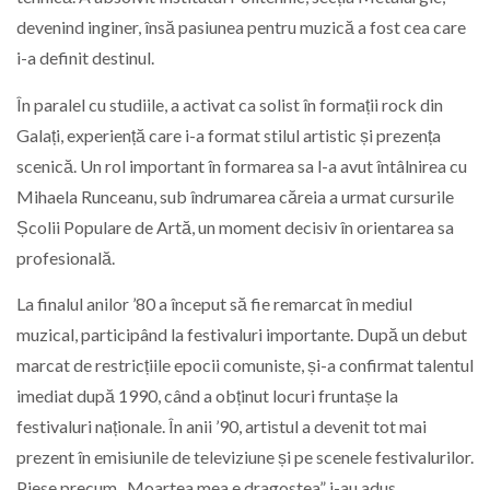
devenind inginer, însă pasiunea pentru muzică a fost cea care
i-a definit destinul.
În paralel cu studiile, a activat ca solist în formații rock din
Galați, experiență care i-a format stilul artistic și prezența
scenică. Un rol important în formarea sa l-a avut întâlnirea cu
Mihaela Runceanu, sub îndrumarea căreia a urmat cursurile
Școlii Populare de Artă, un moment decisiv în orientarea sa
profesională.
La finalul anilor ’80 a început să fie remarcat în mediul
muzical, participând la festivaluri importante. După un debut
marcat de restricțiile epocii comuniste, și-a confirmat talentul
imediat după 1990, când a obținut locuri fruntașe la
festivaluri naționale. În anii ’90, artistul a devenit tot mai
prezent în emisiunile de televiziune și pe scenele festivalurilor.
Piese precum „Moartea mea e dragostea” i-au adus