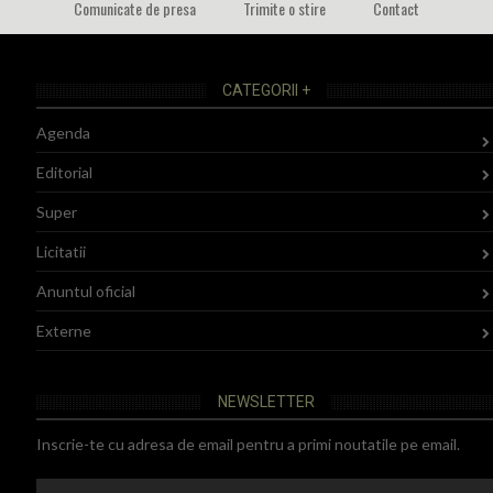
Comunicate de presa
Trimite o stire
Contact
CATEGORII +
Agenda
Editorial
Super
Licitatii
Anuntul oficial
Externe
NEWSLETTER
Inscrie-te cu adresa de email pentru a primi noutatile pe email.