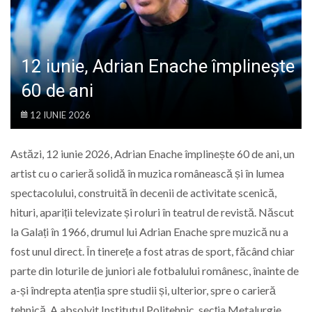
LIFE
12 iunie, Adrian Enache împlinește
60 de ani
12 IUNIE 2026
Astăzi, 12 iunie 2026, Adrian Enache împlinește 60 de ani, un
artist cu o carieră solidă în muzica românească și în lumea
spectacolului, construită în decenii de activitate scenică,
hituri, apariții televizate și roluri în teatrul de revistă. Născut
la Galați în 1966, drumul lui Adrian Enache spre muzică nu a
fost unul direct. În tinerețe a fost atras de sport, făcând chiar
parte din loturile de juniori ale fotbalului românesc, înainte de
a-și îndrepta atenția spre studii și, ulterior, spre o carieră
tehnică. A absolvit Institutul Politehnic, secția Metalurgie,