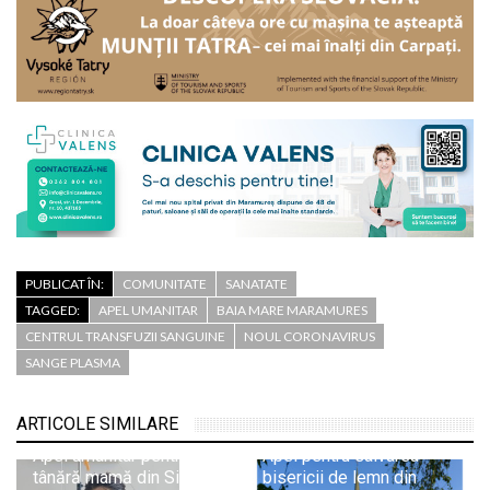
PUBLICAT ÎN:
COMUNITATE
SANATATE
TAGGED:
APEL UMANITAR
BAIA MARE MARAMURES
CENTRUL TRANSFUZII SANGUINE
NOUL CORONAVIRUS
SANGE PLASMA
ARTICOLE SIMILARE
Apel umanitar pentru o
Apel pentru salvarea
tânără mamă din Sighetu
bisericii de lemn din