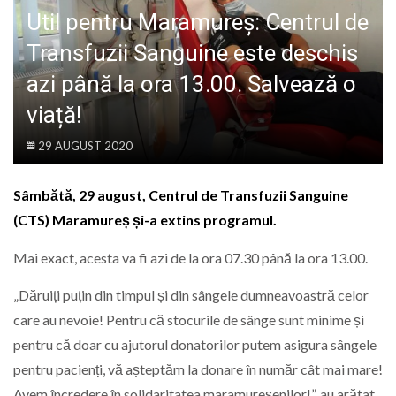
LIFE
Util pentru Maramureș: Centrul de
Transfuzii Sanguine este deschis
azi până la ora 13.00. Salvează o
viață!
29 AUGUST 2020
Sâmbătă, 29 august, Centrul de Transfuzii Sanguine
(CTS) Maramureș și-a extins programul.
Mai exact, acesta va fi azi de la ora 07.30 până la ora 13.00.
„Dăruiți puțin din timpul și din sângele dumneavoastră celor
care au nevoie! Pentru că stocurile de sânge sunt minime și
pentru că doar cu ajutorul donatorilor putem asigura sângele
pentru pacienți, vă așteptăm la donare în număr cât mai mare!
Avem încredere în solidaritatea maramureșenilor!”, au arătat