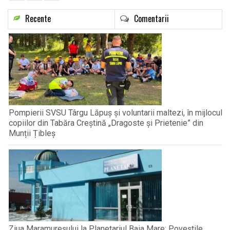
Recente
Comentarii
Pompierii SVSU Târgu Lăpuș și voluntarii maltezi, în mijlocul
copiilor din Tabăra Creștină „Dragoste și Prietenie” din
Munții Țibleș
Ziua Maramureșului la Planetariul Baia Mare: Poveștile