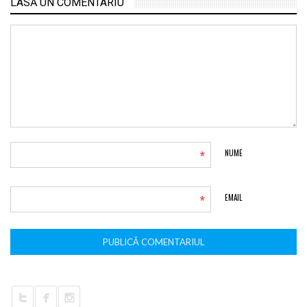
LASĂ UN COMENTARIU
*
NUME
*
EMAIL