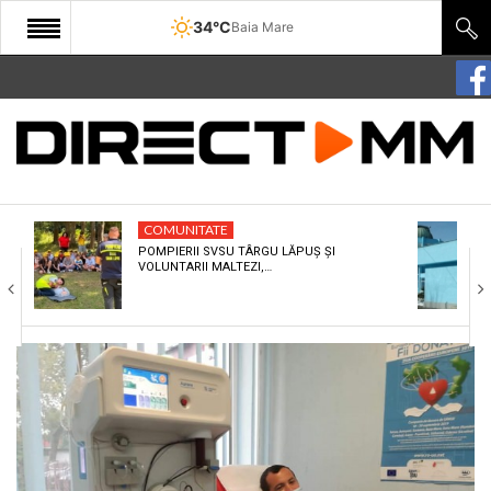
34°C
Baia Mare
START
COMUNITATE
EDITORIAL
COMUNITATE
CULTURA
POMPIERII SVSU TÂRGU LĂPUȘ ȘI
VOLUNTARII MALTEZI,…
ECONOMIE
SANATATE
SPORT
SPECIAL
POLITIC