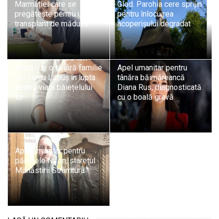
Marmației care se
Glod. Parohia cere sprijin
pregătește pentru un
pentru înlocuirea
transplant de măduvă
acoperișului degradat
Apel umanitar: Să fim
alături de o tânără familie
Apel umanitar pentru
din Târgu Lăpuș în lupta
tânăra băimăreancă
pentru viața băiețelului
Diana Rus, diagnosticată
lor
cu o boală gravă
Apel umanitar pentru
părintele Nifon, starețul
Mănăstirii Strâmtura