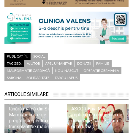
PUBLICAT ÎN:
SOCIAL
TAGGED:
AJUTOR
APEL UMANITAR
DONATII
FAMILIE
MALFORMAȚIE CARDIACĂ
NOU-NASCUT
OPERAȚIE GERMANIA
SARCINA
SOLIDARITATE
TARGU LAPUS
ARTICOLE SIMILARE
Apel umanitar pentru o
tânără mamă din Sighetu
ASCOR Baia Mare,
Marmației care se
implicată în campania de
pregătește pentru un
donare de sânge „Uniți
transplant de măduvă
pentru viață”