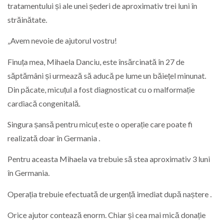
tratamentului și ale unei șederi de aproximativ trei luni în
străinătate.
„Avem nevoie de ajutorul vostru!
Finuța mea, Mihaela Danciu, este însărcinată în 27 de
săptămâni și urmează să aducă pe lume un băiețel minunat.
Din păcate, micuțul a fost diagnosticat cu o malformație
cardiacă congenitală.
Singura șansă pentru micuț este o operație care poate fi
realizată doar în Germania .
Pentru aceasta Mihaela va trebuie să stea aproximativ 3 luni
în Germania.
Operația trebuie efectuată de urgență imediat după naștere .
Orice ajutor contează enorm. Chiar și cea mai mică donație