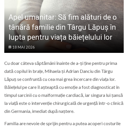
LIFE
Apel umanitar: Să fim alături de o
tânără familie din Târgu Lăpuș în
lupta pentru viața băiețelului lor
18 MAI 2026
Cu doar câteva săptămâni înainte de a-și ține pentru prima
dată copilul în brațe, Mihaela și Adrian Danciu din Târgu
Lăpuș se confruntă cu cea mai grea încercare din viața lor.
Băiețelul pe care îl așteaptă cu emoție a fost diagnosticat în
timpul sarcinii cu o malformație cardiacă, iar singura lui șansă
la viață este o intervenție chirurgicală de urgență într-o clinică
din Germania, imediat după naștere.
Familia are nevoie de sprijin pentru a putea acoperi costurile