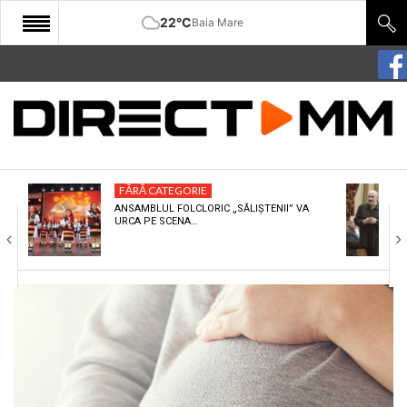
22°C
Baia Mare
START
COMUNITATE
EDITORIAL
FĂRĂ CATEGORIE
CULTURA
ANSAMBLUL FOLCLORIC „SĂLIȘTENII” VA
URCA PE SCENA…
ECONOMIE
SANATATE
SPORT
SPECIAL
POLITIC