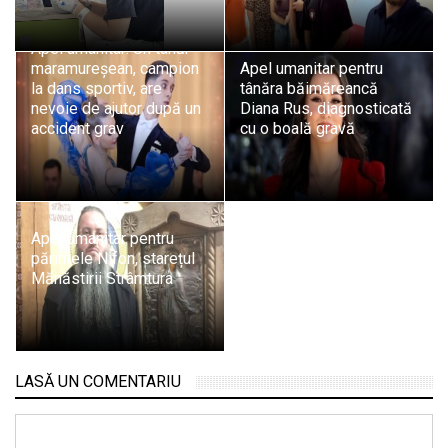
Apel umanitar: Un tânăr
maramureșean, campion
Apel umanitar pentru
la dans sportiv, are
tânăra băimăreancă
nevoie de ajutor după un
Diana Rus, diagnosticată
accident grav
cu o boală gravă
Apel umanitar pentru
părintele Nifon, starețul
Mănăstirii Strâmtura
LASĂ UN COMENTARIU