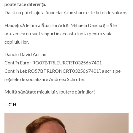
poate face diferența.
Dacă nu puteți ajuta financiar și un share este la fel de valoros.
Haideți să le fim alături lui Adi și Mihaela Danciu și să le
arătăm ca nu sunt singuri în această luptă pentru viața
copilului lor.
Danciu David Adrian:
Cont în Euro : RO07BTRLEURCRT0325667401
Cont în Lei: RO57BTRLRONCRT0325667401”, a scris pe
rețelele de socializare
Andreea Schröter.
Multă sănătate micuțului și putere părinților!
L.C.H.