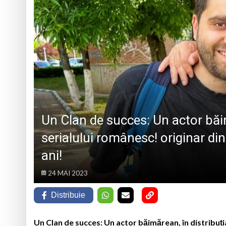
BUCUREȘTI
Medjugorje
Intervenții multiple
Parastas la Mănăsti
Ziua Minerului va f
artistice
DAS Baia Mare caută
Un Clan de succes: Un actor băim
serialului românesc! originar d
ani!
24 MAI 2023
Distribuie
Un Clan de succes: Un actor băimărean, în distribuți