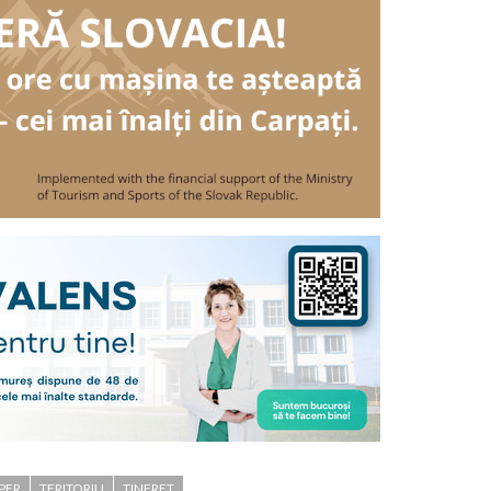
PER
TERITORIU
TINERET