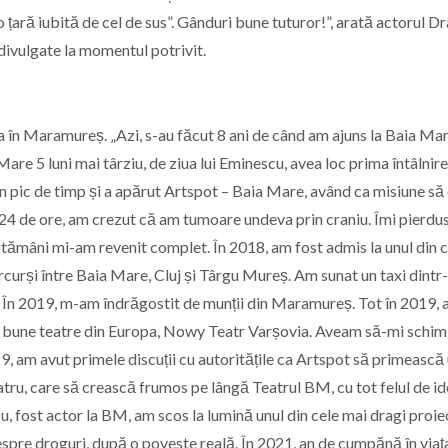
e o țară iubită de cel de sus”. Gânduri bune tuturor!”, arată actorul 
 divulgate la momentul potrivit.
 în Maramureș. „Azi, s-au făcut 8 ani de când am ajuns la Baia Mar
are 5 luni mai târziu, de ziua lui Eminescu, avea loc prima întâlnire
n pic de timp și a apărut Artspot – Baia Mare, având ca misiune să
 de 24 de ore, am crezut că am tumoare undeva prin craniu. Îmi pierd
ăptămâni mi-am revenit complet. În 2018, am fost admis la unul din 
rcurși între Baia Mare, Cluj și Târgu Mureș. Am sunat un taxi dintr
nt. În 2019, m-am îndrăgostit de munții din Maramureș. Tot în 2019,
ai bune teatre din Europa, Nowy Teatr Varșovia. Aveam să-mi schi
9, am avut primele discuții cu autoritățile ca Artspot să primească
atru, care să crească frumos pe lângă Teatrul BM, cu tot felul de id
u, fost actor la BM, am scos la lumină unul din cele mai dragi proie
spre droguri, după o poveste reală. În 2021, an de cumpănă în viaț