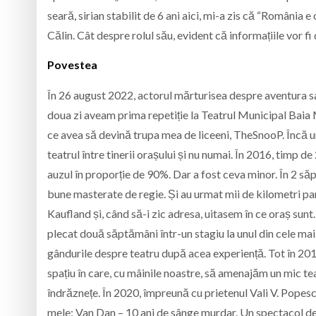
seară, sirian stabilit de 6 ani aici, mi-a zis că “România 
Călin. Cât despre rolul său, evident că informațiile vor fi
Povestea
În 26 august 2022, actorul mărturisea despre aventura sa
doua zi aveam prima repetiție la Teatrul Municipal Baia M
ce avea să devină trupa mea de liceeni, TheSnooP. Încă u
teatrul între tinerii orașului și nu numai. În 2016, timp
auzul în proporție de 90%. Dar a fost ceva minor. În 2 s
bune masterate de regie. Și au urmat mii de kilometri pa
Kaufland și, când să-i zic adresa, uitasem în ce oraș su
plecat două săptămâni într-un stagiu la unul din cele m
gândurile despre teatru după acea experiență. Tot în 201
spațiu în care, cu mâinile noastre, să amenajăm un mic te
îndrăznețe. În 2020, împreună cu prietenul Vali V. Popesc
mele: Van Dan – 10 ani de sânge murdar. Un spectacol de