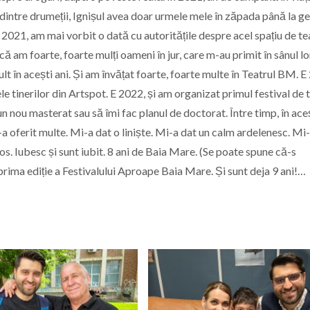
intre drumeții, Ignișul avea doar urmele mele în zăpada până la ge
 2021, am mai vorbit o dată cu autoritățile despre acel spațiu de te
că am foarte, foarte mulți oameni în jur, care m-au primit în sânul lo
lt în acești ani. Și am învățat foarte, foarte multe în Teatrul BM. E
e tinerilor din Artspot. E 2022, și am organizat primul festival de t
 nou masterat sau să îmi fac planul de doctorat. Între timp, în aceș
-a oferit multe. Mi-a dat o liniște. Mi-a dat un calm ardelenesc. Mi
s. Iubesc și sunt iubit. 8 ani de Baia Mare. (Se poate spune că-s
i prima ediție a Festivalului Aproape Baia Mare. Și sunt deja 9 ani!…