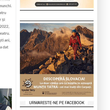
nunchi.
atru
r și
 2022,
eatru.
ti ani,
-a dat
URMARESTE-NE PE FACEBOOK