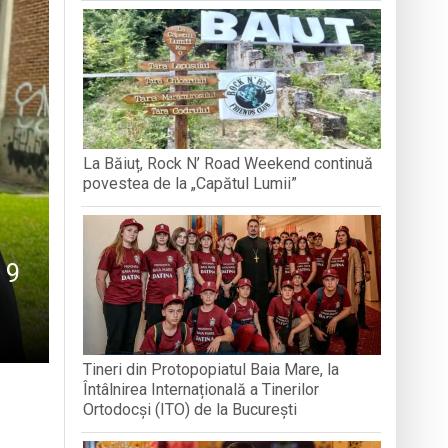
BREB
VOLUNTA
Arhimandritului Sofronie Perța
națională, lansare de carte și momente
La Băiuț, Rock N’ Road Weekend continuă
reni”
povestea de la „Capătul Lumii”
 9
Tineri din Protopopiatul Baia Mare, la
Întâlnirea Internațională a Tinerilor
Ortodocși (ITO) de la București