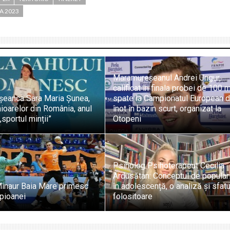
A 2023
Maramureșeanul Andrei Ungur,
calificat în finala probei de 100 m
eanca Sara Maria Șunea,
spate la Campionatul European 
unioarelor din România, anul
înot în bazin scurt, organizat la
„sportul minții”
Otopeni
Psiholog Psihoterapeut Cecilia
Ardusătan: Conceptul de popular
Minaur Baia Mare primesc
în adolescență, o analiză și sfatu
pioanei
folositoare