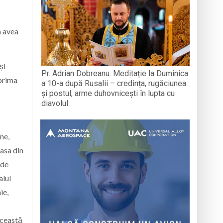
a avea
și
Pr. Adrian Dobreanu: Meditație la Duminica
 prima
a 10-a după Rusalii – credința, rugăciunea
și postul, arme duhovnicești în lupta cu
diavolul
ne,
Casa din
 de
alul
ie,
această