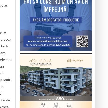
Dragoș
e. A
 a ceea
 ducă
usem
cele mai
-un
 am
mb mult
 un
ei
cte ale
a mea,