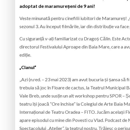
adoptat de maramureșeni de 9 ani!
Veste minunată pentru cinefilii iubitori de Maramureș! „Cl
sezonul 3. Au început filmările, iar din distribuție va fac
Cu siguranță v-ați familiarizat cu Dragoș Călin. Este Act
directorul Festivalului Aproape din Baia Mare, care a avut
ediție.
„Clanul”
„Azi (n.red. – 23 mai 2023) am avut bucuria și șansa să f
trebuia să joc în Floare de cactus, la Teatrul Municipal 
Vale Breb, unde susțin un alt workshop pentru SPOR – Șc
teatru își joacă “Ore închise” la Colegiul de Arte Baia Mar
Internațional de Teatru Oradea – FITO. Jucăm același Floar
apare episodul cu mine din Povesti cu Vlad. Podcast de Ma
Spectacolului „Atelier”, la teatrul nostru. Trăiesc o per