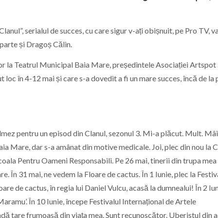
anul”, serialul de succes, cu care sigur v-ați obișnuit, pe Pro TV, v
e parte și Dragoș Călin.
or la Teatrul Municipal Baia Mare, președintele Asociației Artspot 
 loc în 4-12 mai și care s-a dovedit a fi un mare succes, încă de la
ilmez pentru un episod din Clanul, sezonul 3. Mi-a plăcut. Mult. Mâi
Baia Mare, dar s-a amânat din motive medicale. Joi, plec din nou la 
oala Pentru Oameni Responsabili. Pe 26 mai, tinerii din trupa mea
e. În 31 mai, ne vedem la Floare de cactus. În 1 Iunie, plec la Festiv
e de cactus, în regia lui Daniel Vulcu, acasă la dumnealui! În 2 Iun
ramu’. În 10 Iunie, începe Festivalul Internațional de Artele
ioadă tare frumoasă din viața mea. Sunt recunoscător. Uberistul din 