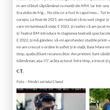
m-am sfătuit săptămânal cu munții din MM. Iar într-una d
Era atâta de frig… Nu știu ce-a fost în capul meu… Tot în
curajos. La final de 2021, am realizat că nu sunt singur și 
care-mi luminează viața. E 2022, și realiez că am jucat mu
și Teatrul BM introduce în stagiunea teatrală spectacolel
E 2022, și mă gândesc să-mi aprofundez studiile printr-un
mi-am crescut o ordine în suflet și în viață. Baia Mare mi
timp, spațiu.BSunt recunoscător. Am prieteni. Sunt sănăto
băimărean, așa-i?)”, arăta actorul. Între timp, a trecut ș
C.Ț.
Foto – filmări serialul Clanul