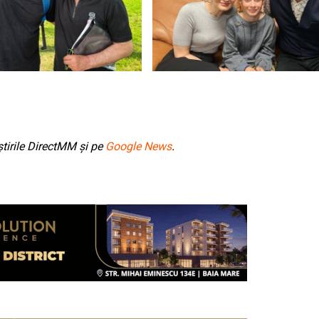
tirile DirectMM și pe
Google News
.