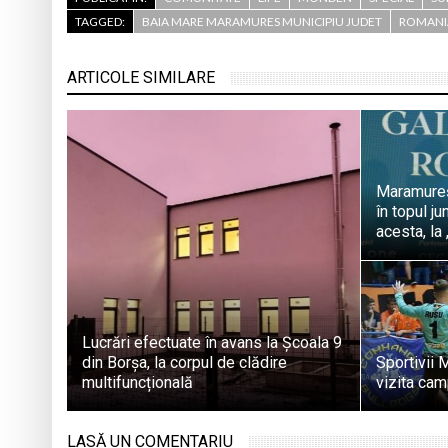
TAGGED:
BAIA MARE MARAMURES MUNICIPIU JUDET
ROMANI
ARTICOLE SIMILARE
Maramureș
în topul j
acesta, la 
Lucrări efectuate în avans la Școala 9
din Borșa, la corpul de clădire
Sportivii 
multifuncțională
vizita cam
LASĂ UN COMENTARIU