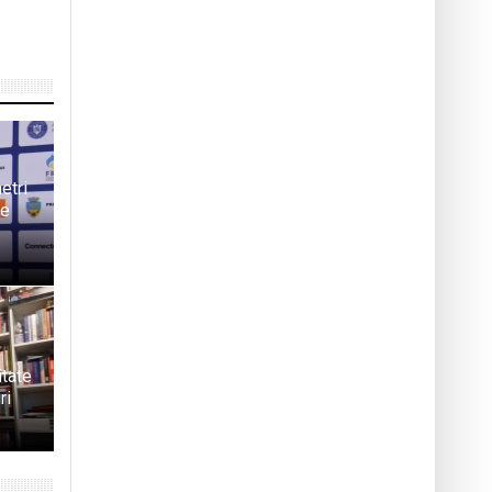
etri
de
itate
ri