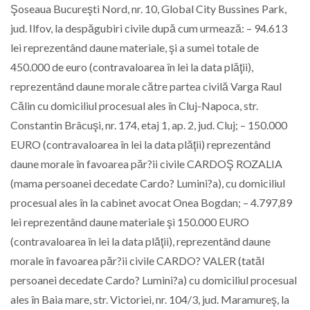
Şoseaua Bucureşti Nord, nr. 10, Global City Bussines Park,
jud. Ilfov, la despăgubiri civile după cum urmează: – 94.613
lei reprezentând daune materiale, şi a sumei totale de
450.000 de euro (contravaloarea în lei la data plăţii),
reprezentând daune morale către partea civilă Varga Raul
Călin cu domiciliul procesual ales în Cluj-Napoca, str.
Constantin Brâcuşi, nr. 174, etaj 1, ap. 2, jud. Cluj; – 150.000
EURO (contravaloarea în lei la data plăţii) reprezentând
daune morale în favoarea păr?ii civile CARDOŞ ROZALIA
(mama persoanei decedate Cardo? Lumini?a), cu domiciliul
procesual ales în la cabinet avocat Onea Bogdan; – 4.797,89
lei reprezentând daune materiale şi 150.000 EURO
(contravaloarea în lei la data plăţii), reprezentând daune
morale în favoarea păr?ii civile CARDO? VALER (tatăl
persoanei decedate Cardo? Lumini?a) cu domiciliul procesual
ales în Baia mare, str. Victoriei, nr. 104/3, jud. Maramureş, la