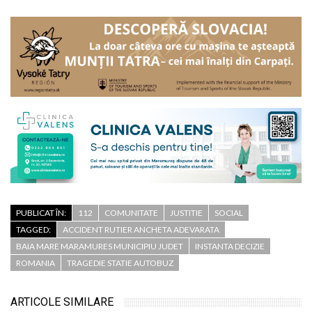
PUBLICAT ÎN:
112
COMUNITATE
JUSTITIE
SOCIAL
TAGGED:
ACCIDENT RUTIER ANCHETA ADEVARATA
BAIA MARE MARAMURES MUNICIPIU JUDET
INSTANTA DECIZIE
ROMANIA
TRAGEDIE STATIE AUTOBUZ
ARTICOLE SIMILARE