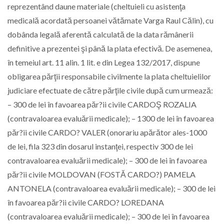
reprezentând daune materiale (cheltuieli cu asistenţa
medicală acordată persoanei vătămate Varga Raul Călin), cu
dobânda legală aferentă calculată de la data rămânerii
definitive a prezentei şi până la plata efectivă. De asemenea,
în temeiul art. 11 alin. 1 lit. e din Legea 132/2017, dispune
obligarea părţii responsabile civilmente la plata cheltuielilor
judiciare efectuate de către părţile civile după cum urmează:
– 300 de lei în favoarea păr?ii civile CARDOŞ ROZALIA
(contravaloarea evaluării medicale); – 1300 de lei în favoarea
păr?ii civile CARDO? VALER (onorariu apărător ales-1000
de lei, fila 323 din dosarul instanţei, respectiv 300 de lei
contravaloarea evaluării medicale); – 300 de lei în favoarea
păr?ii civile MOLDOVAN (FOSTĂ CARDO?) PAMELA
ANTONELA (contravaloarea evaluării medicale); – 300 de lei
în favoarea păr?ii civile CARDO? LOREDANA
(contravaloarea evaluării medicale); – 300 de lei în favoarea