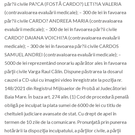
păr?ii civile PA?CA (FOSTĂ CARDO?) LETI?IA VALERIA
(contravaloarea evaluării medicale); – 300 de lei în favoarea
păr?ii civile CARDO? ANDREEA MARIA (contravaloarea
evaluării medicale); – 300 de lei în favoarea păr?ii civile
CARDO? DAIANA VOICHI?A (contravaloarea evaluării
medicale); – 300 de lei în favoarea păr?ii civile CARDOS
SAMUEL ANDREI (contravaloarea evaluării medicale); –
5000 de lei reprezentând onorariu apărător ales în favoarea
părţii civile Varga Raul Călin. Dispune păstrarea la dosarul
cauzei a CD-ului cu imagini video înregistrate la poziţia nr.
148/2021 din Registrul Mijloaelor de Probă al Judecătoriei
Baia Mare. În baza art. 274 alin. (1) Cod de procedură penală
obligă pe inculpat la plata sumei de 6000 de lei cu titlu de
cheltuieli judiciare avansate de stat. Cu drept de apel în
termen de 10 zile de la comunicare. Pronunţată prin punerea
hotărârii la dispoziţia inculpatului, a părţilor civile, a părţii