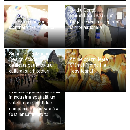
Începând cu 1 august
Ovidiu Oanță,
2026, regulile privind
băimăreanul de cursă
eliberarea cărților de
lungă devenit un reper al
identitate s-a modificat
știrilor naționale
Sighetu Marmației
găzduiește „Școala de la
Sighet – Heritage in
Design Academy”,
Azi se prăznuiește
dedicată patrimoniului
Sfântul Proroc Ilie
cultural și arhitecturii
Tesviteanul
Premieră pentru România
în industria spațială: un
satelit coordonat de o
companie românească a
fost lansat în orbită