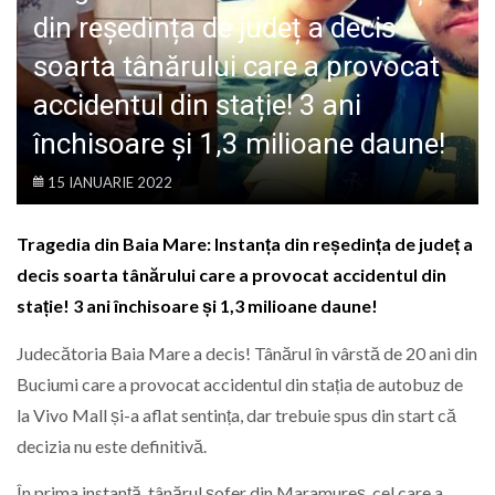
LIFE
din reședința de județ a decis
soarta tânărului care a provocat
accidentul din stație! 3 ani
închisoare și 1,3 milioane daune!
15 IANUARIE 2022
Tragedia din Baia Mare: Instanța din reședința de județ a
decis soarta tânărului care a provocat accidentul din
stație! 3 ani închisoare și 1,3 milioane daune!
Judecătoria Baia Mare a decis! Tânărul în vârstă de 20 ani din
Buciumi care a provocat accidentul din stația de autobuz de
la Vivo Mall și-a aflat sentința, dar trebuie spus din start că
decizia nu este definitivă.
În prima instanță, tânărul șofer din Maramureș, cel care a