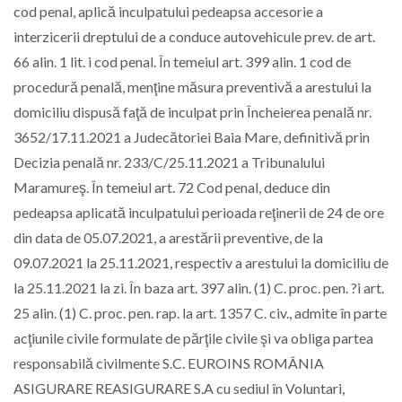
cod penal, aplică inculpatului pedeapsa accesorie a
interzicerii dreptului de a conduce autovehicule prev. de art.
66 alin. 1 lit. i cod penal. În temeiul art. 399 alin. 1 cod de
procedură penală, menţine măsura preventivă a arestului la
domiciliu dispusă faţă de inculpat prin Încheierea penală nr.
3652/17.11.2021 a Judecătoriei Baia Mare, definitivă prin
Decizia penală nr. 233/C/25.11.2021 a Tribunalului
Maramureş. În temeiul art. 72 Cod penal, deduce din
pedeapsa aplicată inculpatului perioada reţinerii de 24 de ore
din data de 05.07.2021, a arestării preventive, de la
09.07.2021 la 25.11.2021, respectiv a arestului la domiciliu de
la 25.11.2021 la zi. În baza art. 397 alin. (1) C. proc. pen. ?i art.
25 alin. (1) C. proc. pen. rap. la art. 1357 C. civ., admite în parte
acţiunile civile formulate de părţile civile şi va obliga partea
responsabilă civilmente S.C. EUROINS ROMÂNIA
ASIGURARE REASIGURARE S.A cu sediul în Voluntari,