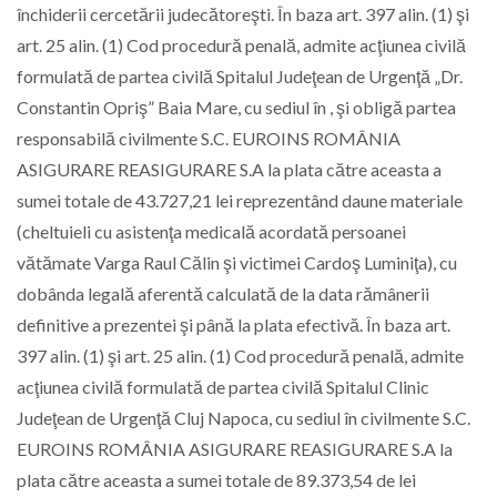
închiderii cercetării judecătoreşti. În baza art. 397 alin. (1) şi
art. 25 alin. (1) Cod procedură penală, admite acţiunea civilă
formulată de partea civilă Spitalul Judeţean de Urgenţă „Dr.
Constantin Opriş” Baia Mare, cu sediul în , şi obligă partea
responsabilă civilmente S.C. EUROINS ROMÂNIA
ASIGURARE REASIGURARE S.A la plata către aceasta a
sumei totale de 43.727,21 lei reprezentând daune materiale
(cheltuieli cu asistenţa medicală acordată persoanei
vătămate Varga Raul Călin şi victimei Cardoş Luminiţa), cu
dobânda legală aferentă calculată de la data rămânerii
definitive a prezentei şi până la plata efectivă. În baza art.
397 alin. (1) şi art. 25 alin. (1) Cod procedură penală, admite
acţiunea civilă formulată de partea civilă Spitalul Clinic
Judeţean de Urgenţă Cluj Napoca, cu sediul în civilmente S.C.
EUROINS ROMÂNIA ASIGURARE REASIGURARE S.A la
plata către aceasta a sumei totale de 89.373,54 de lei