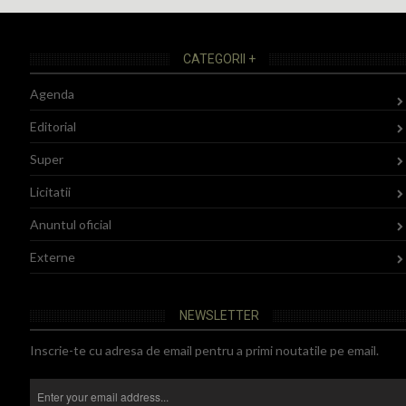
CATEGORII +
Agenda
Editorial
Super
Licitatii
Anuntul oficial
Externe
NEWSLETTER
Inscrie-te cu adresa de email pentru a primi noutatile pe email.