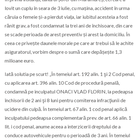
lovit un cuplu în seara de 3 iulie, cu mașina, accident în urma
căruia o femeie și-a pierdut viața, iar iubitul acesteia a fost
rănit grav, a fost condamnat la trei ani de închisoare, din care
se scade perioada de arest preventiv și arest la domiciliu. În
ceea ce privește daunele morale pe care ar trebui să le achite
asiguratorul, vorbim despre o sumă care depășește 1,3
milioane euro.
Iată solutia pe scurt! „În temeiul art. 192 alin. 1 şi 2 Cod penal,
cu aplicarea art. 396 alin. 10 Cod de procedură penală,
condamnă pe inculpatul ONACI VLAD FLORIN, la pedeapsa
închisorii de 2 ani şi 8 luni pentru comiterea infracţiunii de
ucidere din culpă. În temeiul art. 67 alin. 1 cod penal aplică
inculpatului pedeapsa complementară prev. de art. 66 alin. 1
lit. i cod penal, anume aceea a interzicerii dreptului de a
conduce autovehicule pentru o perioadă de 3 ani. În temeiul