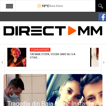
19°C
Baia Mare
START
COMUNITATE
EDITORIAL
COMUNITATE
CULTURA
TATIANA STEPA, VOCEA CARE NU S-A
STINS.…
ECONOMIE
SANATATE
SPORT
SPECIAL
POLITIC
Tragedia din Baia Mare: Instanța