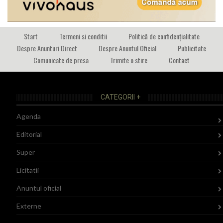
Start
Termeni si conditii
Politică de confidențialitate
Despre Anunturi Direct
Despre Anuntul Oficial
Publicitate
Comunicate de presa
Trimite o stire
Contact
CATEGORII +
Agenda
Editorial
Super
Licitatii
Anuntul oficial
Externe