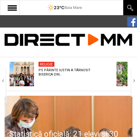
23°C
Baia Mare
START
COMUNITATE
EDITORIAL
RELIGIE
CULTURA
PS PĂRINTE IUSTIN A TÂRNOSIT
BISERICA DIN…
ECONOMIE
SANATATE
SPORT
SPECIAL
POLITIC
Statistică oficială: 21 elevi și 30