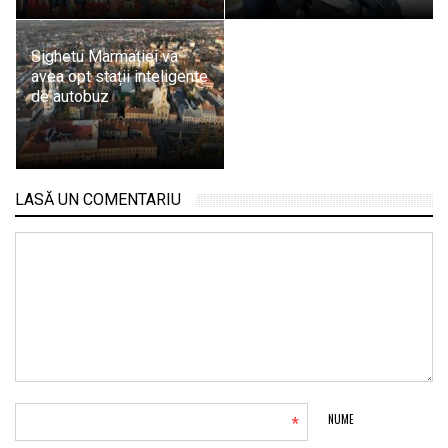
Sighetu Marmației va
avea opt stații inteligente
de autobuz
LASĂ UN COMENTARIU
*
NUME