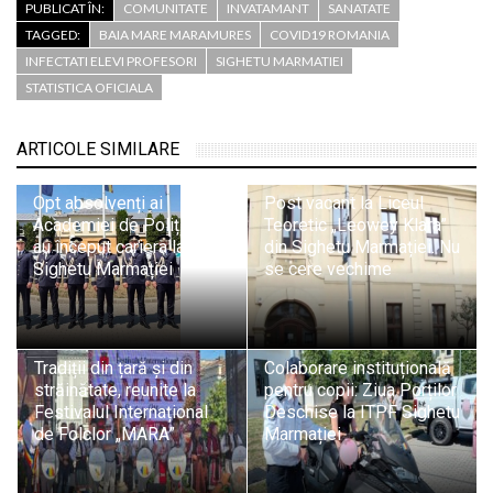
PUBLICAT ÎN:
COMUNITATE
INVATAMANT
SANATATE
TAGGED:
BAIA MARE MARAMURES
COVID19 ROMANIA
INFECTATI ELEVI PROFESORI
SIGHETU MARMATIEI
STATISTICA OFICIALA
ARTICOLE SIMILARE
Opt absolvenți ai
Post vacant la Liceul
Academiei de Poliție și-
Teoretic „Leowey Klara”
au început cariera la ITPF
din Sighetu Marmației. Nu
Sighetu Marmației
se cere vechime
Tradiții din țară și din
Colaborare instituțională
străinătate, reunite la
pentru copii: Ziua Porților
Festivalul Internațional
Deschise la ITPF Sighetu
de Folclor „MARA”
Marmației