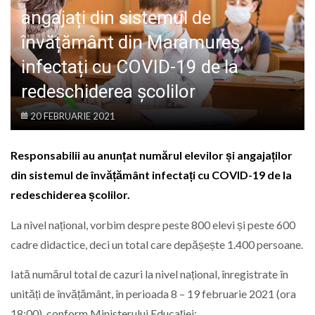
LIFE
angajați din sistemul de
învățământ din Maramureș,
infectați cu COVID-19 de la
redeschiderea școlilor
20 FEBRUARIE 2021
Responsabilii au anunțat numărul elevilor și angajaților
din sistemul de învățământ infectați cu COVID-19 de la
redeschiderea școlilor.
La nivel național, vorbim despre peste 800 elevi și peste 600
cadre didactice, deci un total care depășește 1.400 persoane.
Iată numărul total de cazuri la nivel național, înregistrate în
unități de învățământ, în perioada 8 – 19 februarie 2021 (ora
18:00), conform Ministerului Educației: