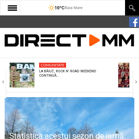
19°C
Baia Mare
START
COMUNITATE
EDITORIAL
COMUNITATE
CULTURA
LA BĂIUȚ, ROCK N’ ROAD WEEKEND
CONTINUĂ…
ECONOMIE
SANATATE
SPORT
SPECIAL
POLITIC
Statistica acestui sezon de iarnă: