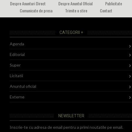
Despre Anunturi Direct
Despre Anuntul Oficial
Publicitate
Comunicate de presa
Trimite o stire
Contact
CATEGORII +
Agenda
Editorial
Super
Licitatii
Anuntul oficial
Externe
NEWSLETTER
Inscrie-te cu adresa de email pentru a primi noutatile pe email.