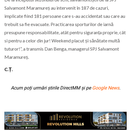
Salvamont Maramureș au intervenit în 187 de cazuri,
implicate fiind 181 persoane care s-au accidentat sau care au
trebuit sa fie evacuate. Practicarea sporturilor de iarnă
presupune responsabilitate, atât pentru siguranța proprie, cât
si pentru a celor din jur! Weekend placut și sănătate multă
tuturor!”, a transmis Dan Benga, managerul SPJ Salvamont
Maramureș.
C.Ț.
Acum poți urmări știrile DirectMM și pe
Google News
.