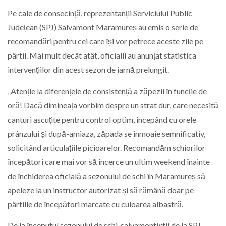
Pe cale de consecință, reprezentanții Serviciului Public
Județean (SPJ) Salvamont Maramureș au emis o serie de
recomandări pentru cei care își vor petrece aceste zile pe
pârtii. Mai mult decât atât, oficialii au anunțat statistica
intervențiilor din acest sezon de iarnă prelungit.
„Atenție la diferențele de consistență a zăpezii în funcție de
oră! Dacă dimineața vorbim despre un strat dur, care necesită
canturi ascuțite pentru control optim, începând cu orele
prânzului și după-amiaza, zăpada se înmoaie semnificativ,
solicitând articulațiile picioarelor. Recomandăm schiorilor
începători care mai vor să încerce un ultim weekend înainte
de închiderea oficială a sezonului de schi în Maramureș să
apeleze la un instructor autorizat și să rămână doar pe
pârtiile de începători marcate cu culoarea albastră.
De la începutul sezonului de schi, salvamontiștii de la SPJ