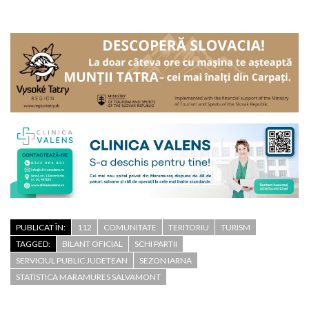
PUBLICAT ÎN:
112
COMUNITATE
TERITORIU
TURISM
TAGGED:
BILANT OFICIAL
SCHI PARTII
SERVICIUL PUBLIC JUDETEAN
SEZON IARNA
STATISTICA MARAMURES SALVAMONT