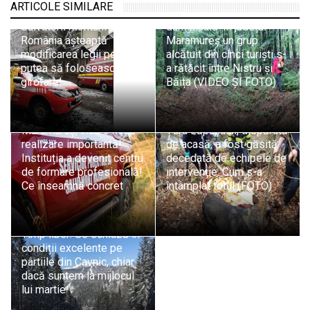
ARTICOLE SIMILARE
Actualizare 2: Alerta
Salvatorii montani din
duminicală: În județul
România așteaptă
Maramureș un grup
modificarea legii pentru a
alcătuit din cinci turiști s-
putea să folosească
a rătăcit între Nistru și
girofare!
Băița (VIDEO ȘI FOTO)
Actualizare 2: Tragic: O
Veste bună: Salvamont
femeie de 80 de ani din
Maramureș, încă o nouă
Țara Lăpușului, dispărută
realizare importantă!
de acasă, a fost găsită
Instituția a devenit centru
decedată de echipele de
de formare profesională!
intervenție. Cum s-a
Ce înseamnă concret
întâmplat totul (FOTO)
Timp liber: Se schiază în
condiții excelente pe
pârtiile din Cavnic, chiar
dacă suntem la mijlocul
lui martie