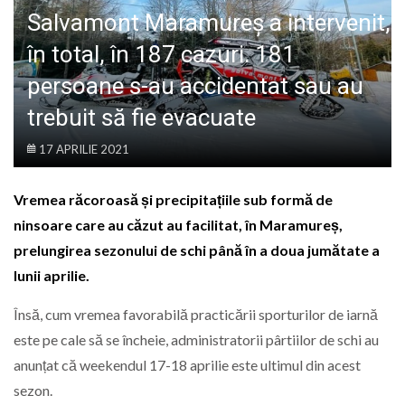
LIFE
Salvamont Maramureș a intervenit,
în total, în 187 cazuri. 181
persoane s-au accidentat sau au
trebuit să fie evacuate
17 APRILIE 2021
Vremea răcoroasă și precipitațiile sub formă de
ninsoare care au căzut au facilitat, în Maramureș,
prelungirea sezonului de schi până în a doua jumătate a
lunii aprilie.
Însă, cum vremea favorabilă practicării sporturilor de iarnă
este pe cale să se încheie, administratorii pârtiilor de schi au
anunțat că weekendul 17-18 aprilie este ultimul din acest
sezon.