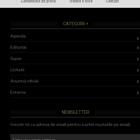
Comunicate de presa
Trimite o stire
Contact
CATEGORII +
Agenda
Editorial
Super
Licitatii
Anuntul oficial
Externe
NEWSLETTER
Inscrie-te cu adresa de email pentru a primi noutatile pe email.