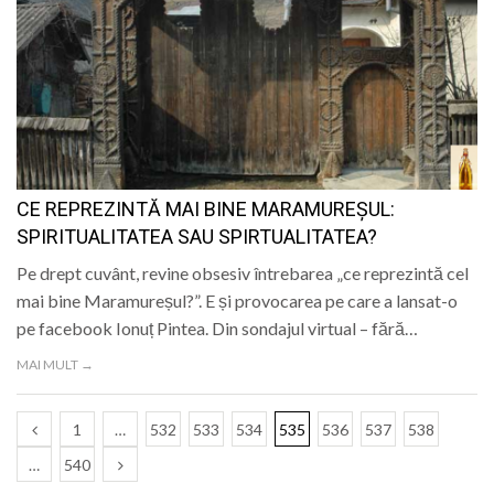
CE REPREZINTĂ MAI BINE MARAMUREȘUL:
SPIRITUALITATEA SAU SPIRTUALITATEA?
Pe drept cuvânt, revine obsesiv întrebarea „ce reprezintă cel
mai bine Maramureșul?”. E și provocarea pe care a lansat-o
pe facebook Ionuț Pintea. Din sondajul virtual – fără…
MAI MULT →
1
…
532
533
534
535
536
537
538
…
540