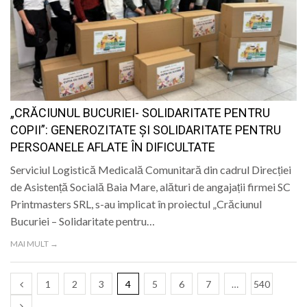
„CRĂCIUNUL BUCURIEI- SOLIDARITATE PENTRU
COPII”: GENEROZITATE ȘI SOLIDARITATE PENTRU
PERSOANELE AFLATE ÎN DIFICULTATE
Serviciul Logistică Medicală Comunitară din cadrul Direcției
de Asistență Socială Baia Mare, alături de angajații firmei SC
Printmasters SRL, s-au implicat în proiectul „Crăciunul
Bucuriei – Solidaritate pentru…
MAI MULT →
1
2
3
4
5
6
7
…
540