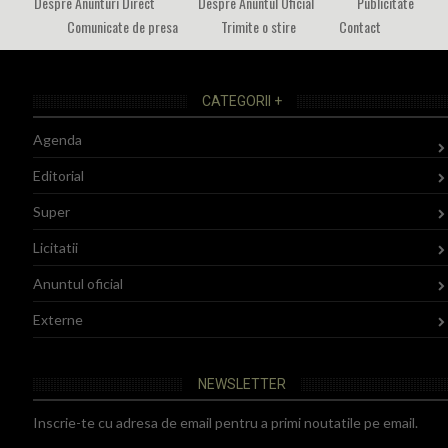
Despre Anunturi Direct
Despre Anuntul Oficial
Publicitate
Comunicate de presa
Trimite o stire
Contact
CATEGORII +
Agenda
Editorial
Super
Licitatii
Anuntul oficial
Externe
NEWSLETTER
Inscrie-te cu adresa de email pentru a primi noutatile pe email.