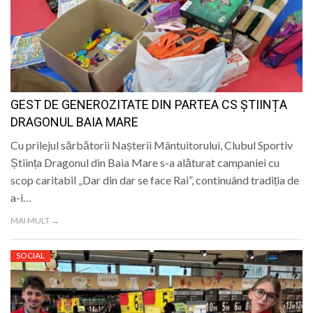
GEST DE GENEROZITATE DIN PARTEA CS ȘTIINȚA
DRAGONUL BAIA MARE
Cu prilejul sărbătorii Nașterii Mântuitorului, Clubul Sportiv
Știința Dragonul din Baia Mare s-a alăturat campaniei cu
scop caritabil „Dar din dar se face Rai”, continuând tradiția de
a-i…
MAI MULT →
SOCIAL