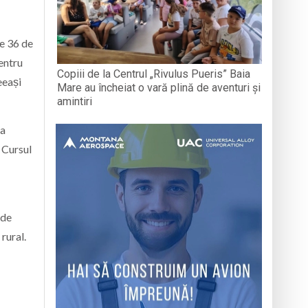
ie 36 de
entru
Copiii de la Centrul „Rivulus Pueris” Baia
eeași
Mare au încheiat o vară plină de aventuri și
amintiri
ba
. Cursul
 de
rural.