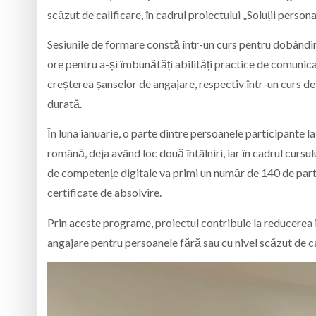
scăzut de calificare, în cadrul proiectului „Soluții person
Sesiunile de formare constă într-un curs pentru dobândir
ore pentru a-și îmbunătăți abilități practice de comunica
creșterea șanselor de angajare, respectiv într-un curs d
durată.
În luna ianuarie, o parte dintre persoanele participante
română, deja având loc două întâlniri, iar în cadrul cursu
de competențe digitale va primi un număr de 140 de partic
certificate de absolvire.
Prin aceste programe, proiectul contribuie la reducerea in
angajare pentru persoanele fără sau cu nivel scăzut de ca