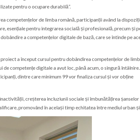
alizate pentru o ocupare durabilă”.
ea competențelor de limba română, participanții având la dispoziț
re, esențiale pentru integrarea socială și profesională, precum și p
e dobândire a competențelor digitale de bază, care se întinde pe ac
 la proiect a început cursul pentru dobândirea competențelor de lim
lui de competențe digitale a avut loc, până acum, o singură întâlnire
ipanți, dintre care minimum 99 vor finaliza cursul și vor obține
activității, creșterea incluziunii sociale și îmbunătățirea șanselor
lificare, promovând în același timp echitatea între mediul urban și 