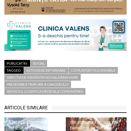
PUBLICAT ÎN:
SOCIAL
TAGGED:
ACTIUNI DE INFORMARE
COMUNITATI VULNERABILE
DIRECTIA DE ASISTENTA SOCIALA BAIA MARE
PREVENIREA TIMPURIE A CANCERULUI
SERVICIUL LOGISTICA MEDICALA COMUNITARA
ARTICOLE SIMILARE
Gest de solidaritate în
106 seniori vulnerabili
Fărcașa: Comunitatea a
din comuna Fărcașa vor
refăcut acoperișurile a
beneficia de servicii