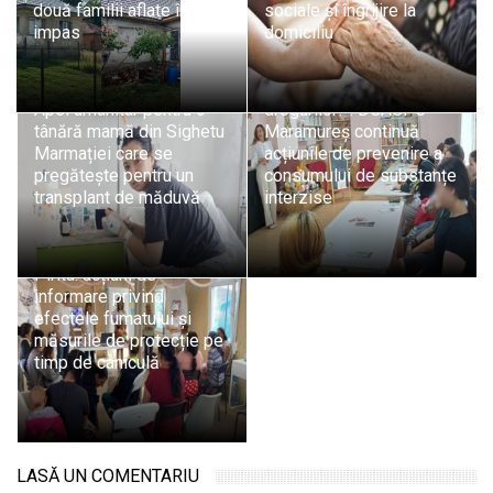
două familii aflate în
sociale și îngrijire la
impas
domiciliu
„Alege viața! Spune NU
Apel umanitar pentru o
drogurilor!”: DGASPC
tânără mamă din Sighetu
Maramureș continuă
Marmației care se
acțiunile de prevenire a
pregătește pentru un
consumului de substanțe
transplant de măduvă
interzise
Educație pentru sănătate
în rândul mamelor din
Pirita: acțiuni de
informare privind
efectele fumatului și
măsurile de protecție pe
timp de caniculă
LASĂ UN COMENTARIU