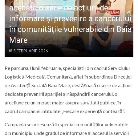
LIFE
aceasta o serie de acțiuni de
informare și prevenire a cancerului
în comunitățile vulnerabile din Baia
Mare
5 FEBRUARIE 2026
Pe parcursul lunii februarie, specialiștii din cadrul Serviciului
Logistică Medicală Comunitară, aflat în subordinea Direcției
de Asistență Socială Baia Mare, desfășoară o serie de acțiuni
dedicate prevenirii apariției și răspândirii cancerului, o
afecțiune cu un impact major asupra sănătății publice, în
cadrul campaniei intitulate „Fiecare experiență contează”.
Campania se adresează în special comunităților vulnerabile
din municipiu, unde gradul de informare și accesul la servicii