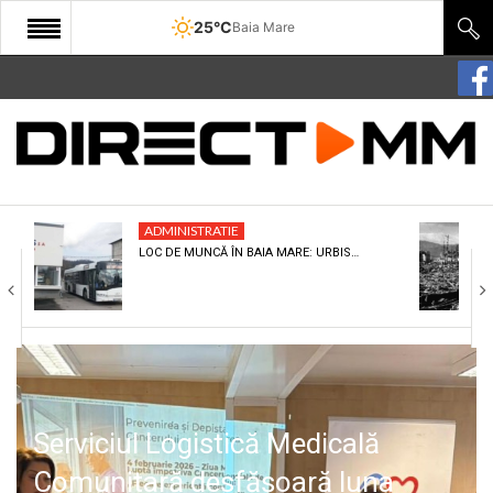
25°C
Baia Mare
START
COMUNITATE
EDITORIAL
ADMINISTRATIE
CULTURA
LOC DE MUNCĂ ÎN BAIA MARE: URBIS…
ECONOMIE
SANATATE
SPORT
SPECIAL
Serviciul Logistică Medicală
POLITIC
Comunitară desfășoară luna