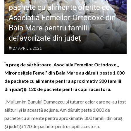
LIFE
pachete cu alimente oferite de
Asociația Femeilor Ortodoxe din
Baia Mare pentru familii
defavorizate din județ
27 APRILIE 2021
În prag de sărbătoare, Asociația Femeilor Ortodoxe „
Mironosițele Femei” din Baia Mare au dăruit peste 1.000
de pachete cu alimente pentru aproximativ 300 familii
din județ și 120 de pachete pentru copiii acestora.
„Mulțumim Bunului Dumnezeu și tuturor celor care ne-au fost
alături și la această acțiune. Am dăruit peste 1.000 de
pachete cu alimente pentru aproximativ 300 familii din oraș
și județ și 120 de pachete pentru copiii acestora.