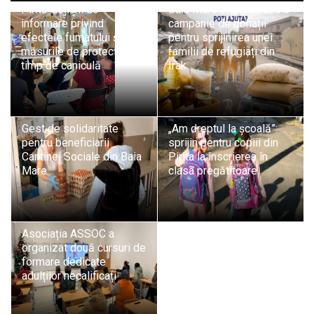
Pirita: acțiuni de
Baia Mare organizează o
informare privind
campanie de donații
efectele fumatului și
pentru sprijinirea unei
măsurile de protecție pe
familii de refugiați din
timp de caniculă
Irak
Gest de solidaritate
„Am dreptul la școală”:
pentru beneficiarii
sprijin pentru copiii din
Cantinei Sociale din Baia
Pirita la înscrierea în
Mare
clasa pregătitoare
Asociația ASSOC a
organizat două cursuri de
formare dedicate
adulților necalificați