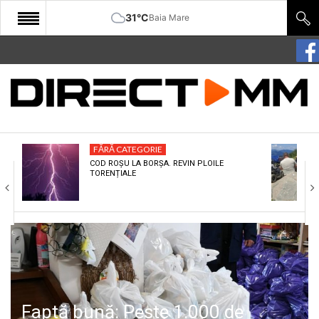
31°C
Baia Mare
START
COMUNITATE
EDITORIAL
FĂRĂ CATEGORIE
CULTURA
COD ROȘU LA BORȘA. REVIN PLOILE
TORENȚIALE
ECONOMIE
SANATATE
SPORT
SPECIAL
POLITIC
Faptă bună: Peste 1.000 de