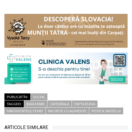
PUBLICAT ÎN:
SOCIAL
TAGGED:
BAIA MARE
CATEDRALA
FAPTA BUNA
MIRONOSITELE FEMEI
PACHETE CU ALIMENTE
POSTUL PASTELUI
Educație pentru sănătate
ARTICOLE SIMILARE
în rândul mamelor din
Asociația ASSOC din