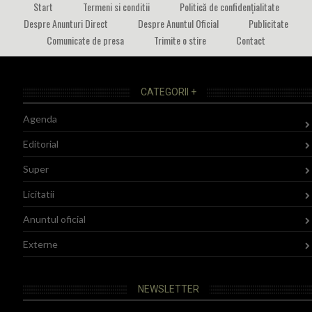
Start
Termeni si conditii
Politică de confidențialitate
Despre Anunturi Direct
Despre Anuntul Oficial
Publicitate
Comunicate de presa
Trimite o stire
Contact
CATEGORII +
Agenda
Editorial
Super
Licitatii
Anuntul oficial
Externe
NEWSLETTER