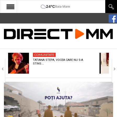
24°C
Baia Mare
START
COMUNITATE
EDITORIAL
COMUNITATE
CULTURA
TATIANA STEPA, VOCEA CARE NU S-A
STINS.…
ECONOMIE
SANATATE
SPORT
SPECIAL
POLITIC