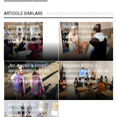
Educație pentru sănătate
ARTICOLE SIMILARE
în rândul mamelor din
Pirita: acțiuni de
informare privind
Gest de solidaritate
efectele fumatului și
pentru beneficiarii
măsurile de protecție pe
Cantinei Sociale din Baia
timp de caniculă
Mare
„Am dreptul la școală”:
Asociația ASSOC a
sprijin pentru copiii din
organizat două cursuri de
Pirita la înscrierea în
formare dedicate
clasa pregătitoare
adulților necalificați
„Comunitate fără
bariere”: Activități
educative și de
dezvoltare personală
pentru copiii din Baia