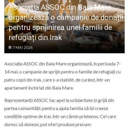
LIFE
Asociația ASSOC din Baia Mare
organizează o campanie de donații
pentru sprijinirea unei familii de
refugiați din Irak
7 MAI 2026
Asociația ASSOC din Baia Mare organizează, în perioada 7-
14 mai, o campanie de sprijin pentru o familie de refugiați cu
patru copii din Irak, care s-a stabilit, de curând, într-un
apartament închiriat din Baia Mare.
Reprezentanții ASSOC fac apel la solidaritate și grijă din
partea comunității, pentru a ajuta familia să își creeze
condițiile optime de trai, într-un cămin prietenos. Cei care
doresc să doneze, pot oferi produse precum: