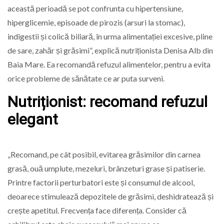
această perioadă se pot confrunta cu hipertensiune,
hiperglicemie, episoade de pirozis (arsuri la stomac),
indigestii și colică biliară, în urma alimentației excesive, pline
de sare, zahăr și grăsimi”, explică nutriționista Denisa Alb din
Baia Mare. Ea recomandă refuzul alimentelor, pentru a evita
orice probleme de sănătate ce ar puta surveni.
Nutriționist: recomand refuzul
elegant
„Recomand, pe cât posibil, evitarea grăsimilor din carnea
grasă, ouă umplute, mezeluri, brânzeturi grase și patiserie.
Printre factorii perturbatori este și consumul de alcool,
deoarece stimulează depozitele de grăsimi, deshidratează și
crește apetitul. Frecvența face diferența. Consider că