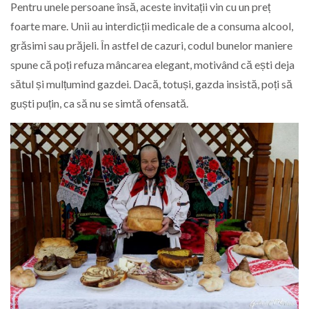
Pentru unele persoane însă, aceste invitații vin cu un preț
foarte mare. Unii au interdicții medicale de a consuma alcool,
grăsimi sau prăjeli. În astfel de cazuri, codul bunelor maniere
spune că poți refuza mâncarea elegant, motivând că ești deja
sătul și mulțumind gazdei. Dacă, totuși, gazda insistă, poți să
guști puțin, ca să nu se simtă ofensată.