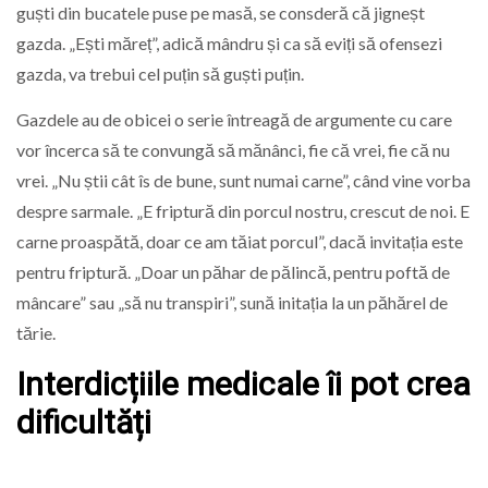
guști din bucatele puse pe masă, se consderă că jigneșt
gazda. „Ești măreț”, adică mândru și ca să eviți să ofensezi
gazda, va trebui cel puțin să guști puțin.
Gazdele au de obicei o serie întreagă de argumente cu care
vor încerca să te convungă să mănânci, fie că vrei, fie că nu
vrei. „Nu știi cât îs de bune, sunt numai carne”, când vine vorba
despre sarmale. „E friptură din porcul nostru, crescut de noi. E
carne proaspătă, doar ce am tăiat porcul”, dacă invitația este
pentru friptură. „Doar un păhar de pălincă, pentru poftă de
mâncare” sau „să nu transpiri”, sună initația la un păhărel de
tărie.
Interdicțiile medicale îi pot crea
dificultăți