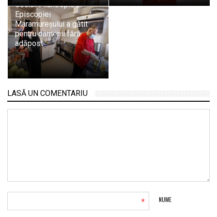
Social-Filantropic al
Episcopiei
Maramureșului a gătit
pentru oamenii fără
adăpost
LASĂ UN COMENTARIU
*
NUME