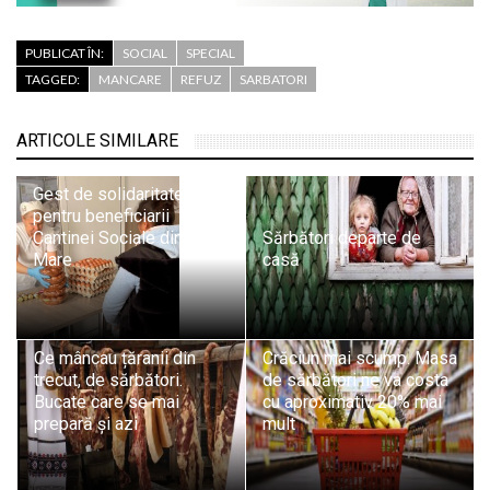
PUBLICAT ÎN:
SOCIAL
SPECIAL
TAGGED:
MANCARE
REFUZ
SARBATORI
ARTICOLE SIMILARE
Gest de solidaritate
pentru beneficiarii
Cantinei Sociale din Baia
Sărbători departe de
Mare
casă
Ce mâncau țăranii din
Crăciun mai scump. Masa
trecut, de sărbători.
de sărbători ne va costa
Bucate care se mai
cu aproximativ 20% mai
prepară și azi
mult
Responsabilul Sectorului