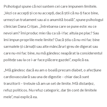
Psihologul spune că noi suntem cei care impunem limitele.
„Vezi ce accepți și ce nu accepți, dacă știi că nu-ți face bine,
urmezi un tratament sau ai o anumită boală”, spune psihologul
clinician Dana Crișan. „Întrebarea care se pune este: eu ce
nevoi am? Îmi produc mie rău ca să-i fac altuia pe plac? Sau
îmi impun propriile mele limite? Dacă știu că nu-mi fac bine
sarmalele și cârnații sau alte mâncăruri greu de digerat sau
care nu-mi fac bine, nu mă gândesc neapărat la considerentul
politețe sau la ce i-ar face plăcere gazdei”, explică ea.
„Mă gândesc dacă eu am o boală precum diabet, o afecțiune
cardiovasculară sau una de digestie – chiar dacă sunt
tranzitorii – trebuie să am un set de limite. Mă distanțez,
refuz politicos. Nu refuz categoric, dar țin cont de limitele
mele”, mai explică ea.