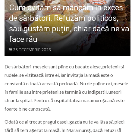
LIFE
Cum evităm să mâncăm în exces
de sărbători. Refuzăm politicos,
sau gustăm puțin, chiar dacă ne va
face rău
25 DECEMBRIE 2023
De sărbători, mesele sunt pline cu bucate alese, prietenii și
rudele, se vizitează între ei, iar invitația la masă este o
constantă n toată această perioadă. Nu de puține ori, mesele
în familie sau între prieteni se termină cu indigestii, uneori
chiar la spital. Pentru că ospitalitatea maramureșeană este
foarte bine cunoscută.
Odată ce ai trecut pragul casei, gazda nu te va lăsa să pleci
fără să te fi așezat la masă. În Maramureș, dacă refuzi să