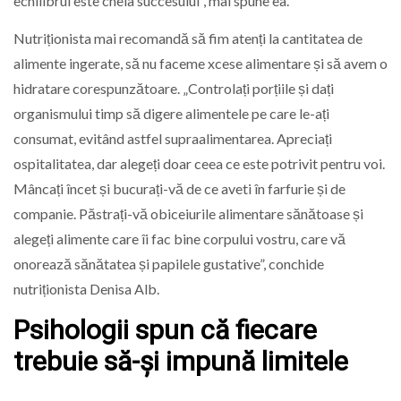
echilibrul este cheia succesului”, mai spune ea.
Nutriționista mai recomandă să fim atenți la cantitatea de
alimente ingerate, să nu faceme xcese alimentare și să avem o
hidratare corespunzătoare. „Controlați porțiile și dați
organismului timp să digere alimentele pe care le-ați
consumat, evitând astfel supraalimentarea. Apreciați
ospitalitatea, dar alegeți doar ceea ce este potrivit pentru voi.
Mâncați încet și bucurați-vă de ce aveti în farfurie și de
companie. Păstrați-vă obiceiurile alimentare sănătoase și
alegeți alimente care îi fac bine corpului vostru, care vă
onorează sănătatea și papilele gustative”, conchide
nutriționista Denisa Alb.
Psihologii spun că fiecare
trebuie să-și impună limitele