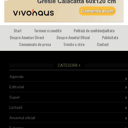
Start
Termeni si conditii
Politică de confidențialitate
Despre Anunturi Direct
Despre Anuntul Oficial
Publicitate
Comunicate de presa
Trimite o stire
Contact
CATEGORII +
Agenda
Editorial
Super
Licitatii
Anuntul oficial
Externe