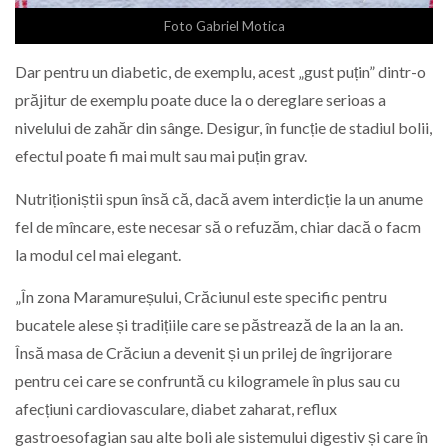
Foto Gabriel Motica
Dar pentru un diabetic, de exemplu, acest „gust puțin” dintr-o
prăjitur de exemplu poate duce la o dereglare serioas a
nivelului de zahăr din sânge. Desigur, în funcție de stadiul bolii,
efectul poate fi mai mult sau mai puțin grav.
Nutriționiștii spun însă că, dacă avem interdicție la un anume
fel de mîncare, este necesar să o refuzăm, chiar dacă o facm
la modul cel mai elegant.
„În zona Maramureșului, Crăciunul este specific pentru
bucatele alese și tradițiile care se păstrează de la an la an.
Însă masa de Crăciun a devenit și un prilej de îngrijorare
pentru cei care se confruntă cu kilogramele în plus sau cu
afecțiuni cardiovasculare, diabet zaharat, reflux
gastroesofagian sau alte boli ale sistemului digestiv și care în