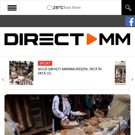
26°C
Baia Mare
START
COMUNITATE
EDITORIAL
SPORT
CULTURA
NOUĂ ȘAHIȘTI MARAMUREȘENI, FAȚĂ ÎN
FAȚĂ CU…
ECONOMIE
SANATATE
SPORT
SPECIAL
POLITIC