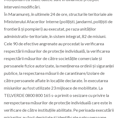
interveni modificări.
În Maramureș, în ultimele 24 de ore, structurile teritoriale ale
Ministerului Afacerilor Interne (polițiști, jandarmi, polițiști de
frontieră și pompieri) au executat, pe raza unităților
administrativ-teritoriale, în sistem integrat, 82 de misiuni.
Cele 90 de efective angrenate au procedat la verificarea
respectării măsurilor de protecție individuală, la verificarea
respectării măsurilor de către societățile comerciale și
persoanele fizice autorizate, la menținerea ordinii și siguranței
publice, la respectarea măsurii de carantinare/izolare de
către persoanele aflate în locațiile declarate. În executarea
misiunilor au fost utilizate 23 mijloace de mobilitate. La
TELVERDE 0800 800 165 s-a primit o sesizare cu privire la
nerespectarea măsurilor de protecție individuală care este în
verificare de către instituțiile abilitate. Pe perioada executării
misiunilor au fost depistate și identificate patru persoane