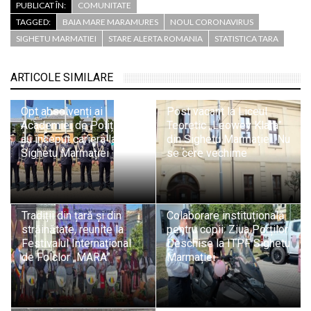
PUBLICAT ÎN:
COMUNITATE
TAGGED:
BAIA MARE MARAMURES
NOUL CORONAVIRUS
SIGHETU MARMATIEI
STARE ALERTA ROMANIA
STATISTICA TARA
ARTICOLE SIMILARE
Opt absolvenți ai
Post vacant la Liceul
Academiei de Poliție și-
Teoretic „Leowey Klara”
au început cariera la ITPF
din Sighetu Marmației. Nu
Sighetu Marmației
se cere vechime
Tradiții din țară și din
Colaborare instituțională
străinătate, reunite la
pentru copii: Ziua Porților
Festivalul Internațional
Deschise la ITPF Sighetu
de Folclor „MARA”
Marmației