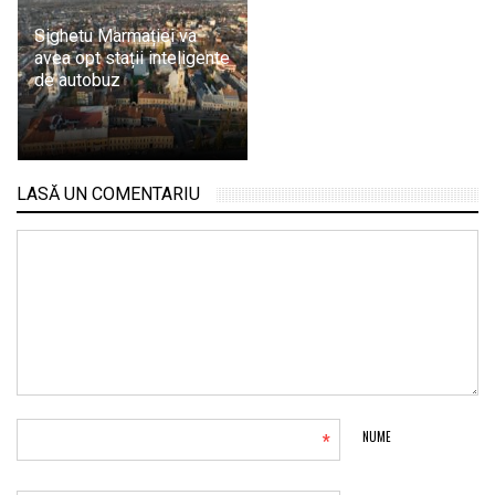
Sighetu Marmației va
avea opt stații inteligente
de autobuz
LASĂ UN COMENTARIU
*
NUME