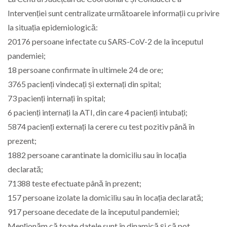
Intervenției sunt centralizate următoarele informații cu privire
la situația epidemiologică:
20176 persoane infectate cu SARS-CoV-2 de la începutul
pandemiei;
18 persoane confirmate în ultimele 24 de ore;
3765 pacienți vindecați și externați din spital;
73 pacienți internați în spital;
6 pacienți internați la ATI, din care 4 pacienți intubați;
5874 pacienți externați la cerere cu test pozitiv până în
prezent;
1882 persoane carantinate la domiciliu sau în locația
declarată;
71388 teste efectuate până în prezent;
157 persoane izolate la domiciliu sau în locația declarată;
917 persoane decedate de la începutul pandemiei;
Menționăm că toate datele sunt în dinamică și că pot