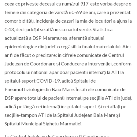
ceea ce privește decesul cu numărul 917, este vorba despre o
femeie din categoria de vârstă 60-69 de ani, care a prezentat
comorbidități. Incidența de cazuri la mia de locuitori a ajuns la
0,43, deci județul se află în scenariul verde. Statistica
actualizată a DSP Maramureș, aferentă situației
epidemiologice din județ, o regăsiți la finalul materialului. Aici
ar fi de făcut o precizare: în cifrele comunicate de Centrul
Județean de Coordonare și Conducere a Intervenției, conform
protocolului național, apar doar pacienții internați la ATI la
spitalul-suport COVID-19, adică Spitalul de
Pneumoftiziologie din Baia Mare. În cifrele comunicate de
DSP apare totalul de pacienți internați pe secțiile ATI din județ,
adică pe lângă cei internați în spitalul-suport, și cei aflați pe
secțiile-tampon ATI de la Spitalul Județean Baia Mare și
Spitalul Municipal Sighetu Marmației.
La Centrul Județean de Coordonare și Conducere a