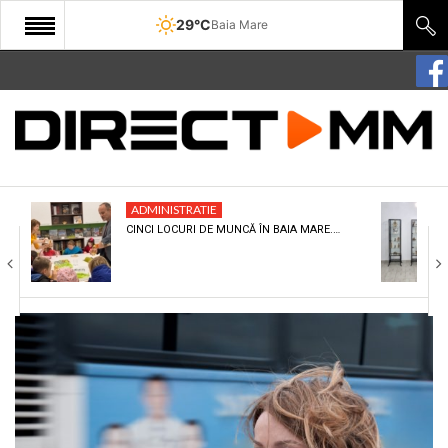
29°C
Baia Mare
START
COMUNITATE
EDITORIAL
ADMINISTRATIE
CULTURA
CINCI LOCURI DE MUNCĂ ÎN BAIA MARE.…
ECONOMIE
SANATATE
SPORT
SPECIAL
POLITIC