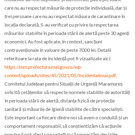
care nu au respectat măsurile de protecție individuală, dar și
trei persoane care nu au respectat măsura de carantinare în
locația declarată. S-au verificat cu privire la respectarea
măsurilor stabilite în perioada stării de alertă peste 30 agenți
economici. Au fost aplicate, în context, sancțiuni
contravenționale în valoare de peste 7000 lei. Detalii
referitoare la rata de incidență pot fi vizualizate aici:
https://mm.prefectura.mai.gov.ro/wp-
content/uploads/sites/45/2021/05/Incidenta6mai.pdf
.
Comitetul Județean pentru Situații de Urgență Maramureș
solicită cetățenilor să respecte normele stabilite de autorități
în perioada stării de alertă, distanța fizică de protecție
sanitară și măsurile de igienă stabilite de către specialiști.
Este important ca fiecare dintre noi să avem o conduită și un
comportament responsabil, să conștientizăm că acțiunile
noastre îi pot afecta pe ceilalți și să respectăm deciziile