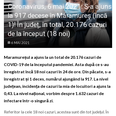
LIFE
Coronavirus, 6 mai 2021: S-a ajuns
la 917 decese în Maramureș (încă
1)! În județ, în total, 20.176 cazuri
de la început (18 noi)
6 MAI 2021
Maramureșul a ajuns la un total de 20.176 cazuri de
COVID-19 de la începutul pandemiei. Asta după ce s-au
înregistrat încă 18 noi cazuri în 24 de ore. Din păcate, s-a
înregistrat și 1 deces, numărul ajungând la 917. La nivel
județean, incidența de cazuri la mia de locuitori a ajuns la
0,43. La nivel național, vorbim despre 1.632 cazuri de
infectare într-o singură zi.
Referitor la cele 18 noi cazuri, acestea sunt din tot județul. În