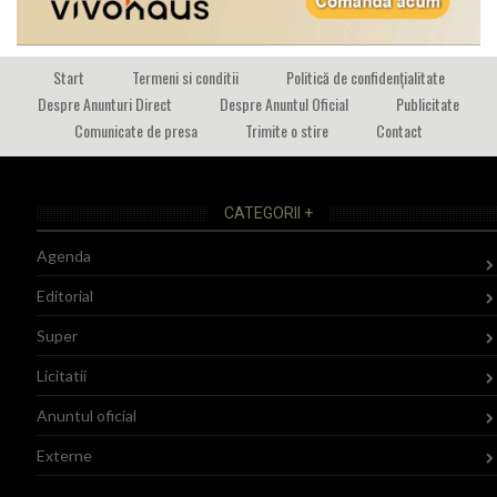
Start
Termeni si conditii
Politică de confidențialitate
Despre Anunturi Direct
Despre Anuntul Oficial
Publicitate
Comunicate de presa
Trimite o stire
Contact
CATEGORII +
Agenda
Editorial
Super
Licitatii
Anuntul oficial
Externe