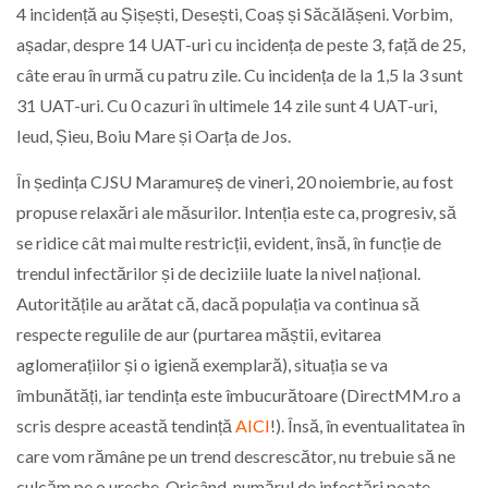
4 incidență au Șișești, Desești, Coaș și Săcălășeni. Vorbim,
așadar, despre 14 UAT-uri cu incidența de peste 3, față de 25,
câte erau în urmă cu patru zile. Cu incidența de la 1,5 la 3 sunt
31 UAT-uri. Cu 0 cazuri în ultimele 14 zile sunt 4 UAT-uri,
Ieud, Șieu, Boiu Mare și Oarța de Jos.
În ședința CJSU Maramureș de vineri, 20 noiembrie, au fost
propuse relaxări ale măsurilor. Intenția este ca, progresiv, să
se ridice cât mai multe restricții, evident, însă, în funcție de
trendul infectărilor și de deciziile luate la nivel național.
Autoritățile au arătat că, dacă populația va continua să
respecte regulile de aur (purtarea măștii, evitarea
aglomerațiilor și o igienă exemplară), situația se va
îmbunătăți, iar tendința este îmbucurătoare (DirectMM.ro a
scris despre această tendință
AICI
!). Însă, în eventualitatea în
care vom rămâne pe un trend descrescător, nu trebuie să ne
culcăm pe o ureche. Oricând, numărul de infectări poate