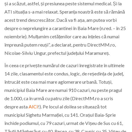
și a scăzut, astfel, și presiunea peste sistemul medical. Și la
ATI situația s-a mai relaxat. Speranța noastră este să rămână
acest trend descrescător. Dacă va fi așa, am putea vorbi
despre o neprelungire a carantinei în Baia Mare (n.red. – în 25
noiembrie). Mulțumim cetățenilor care au înțeles că numai
împreună putem reuși”, a declarat, pentru DirectMM.ro,
Nicolae-Silviu Ungur, prefectul județului Maramureș.
În ceea ce privește numărul de cazuri înregistrate în ultimele
14 zile, clasamentul este condus, logic, de reședința de județ,
întrucât este cea mai mare aglomerare urbană. Totuși,
municipiul Baia Mare are numai 910 cazuri, nu peste pragul
de 1.000, ca în urmă cu patru zile (DirectMM.ro a scris
despre asta
AICI
!). Pe locul al doilea se situează tot
municipiul Sighetu Marmației, cu 141. Orașul Baia-Sprie
închide podiumul, cu 79 cazuri, urmat de Vișeu de Sus cu 61,
Tăuții Măgherăuș cu 40, Recea cu 38, Cavnic cu 35, Vișeu de