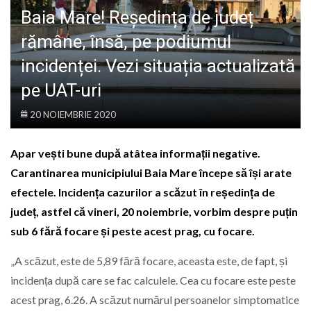
LIFE
Baia Mare! Reședința de județ
rămâne, însă, pe podiumul
incidenței. Vezi situația actualizată
pe UAT-uri
20 NOIEMBRIE 2020
Apar vești bune după atâtea informații negative.
Carantinarea municipiului Baia Mare începe să își arate
efectele. Incidența cazurilor a scăzut în reședința de
județ, astfel că vineri, 20 noiembrie, vorbim despre puțin
sub 6 fără focare și peste acest prag, cu focare.
„A scăzut, este de 5,89 fără focare, aceasta este, de fapt, și
incidența după care se fac calculele. Cea cu focare este peste
acest prag, 6.26. A scăzut numărul persoanelor simptomatice