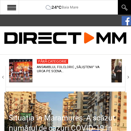
24°C
Baia Mare
START
COMUNITATE
EDITORIAL
FĂRĂ CATEGORIE
CULTURA
ANSAMBLUL FOLCLORIC „SĂLIȘTENII” VA
URCA PE SCENA…
ECONOMIE
SANATATE
SPORT
SPECIAL
Situația în Maramureș: A scăzut
POLITIC
numărul de cazuri COVID-19 în