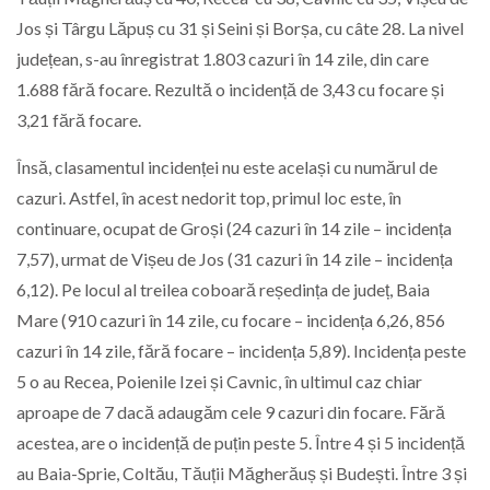
Jos și Târgu Lăpuș cu 31 și Seini și Borșa, cu câte 28. La nivel
județean, s-au înregistrat 1.803 cazuri în 14 zile, din care
1.688 fără focare. Rezultă o incidență de 3,43 cu focare și
3,21 fără focare.
Însă, clasamentul incidenței nu este același cu numărul de
cazuri. Astfel, în acest nedorit top, primul loc este, în
continuare, ocupat de Groși (24 cazuri în 14 zile – incidența
7,57), urmat de Vișeu de Jos (31 cazuri în 14 zile – incidența
6,12). Pe locul al treilea coboară reședința de județ, Baia
Mare (910 cazuri în 14 zile, cu focare – incidența 6,26, 856
cazuri în 14 zile, fără focare – incidența 5,89). Incidența peste
5 o au Recea, Poienile Izei și Cavnic, în ultimul caz chiar
aproape de 7 dacă adaugăm cele 9 cazuri din focare. Fără
acestea, are o incidență de puțin peste 5. Între 4 și 5 incidență
au Baia-Sprie, Coltău, Tăuții Măgherăuș și Budești. Între 3 și