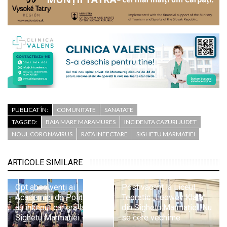
PUBLICAT ÎN:
COMUNITATE
SANATATE
TAGGED:
BAIA MARE MARAMURES
INCIDENTA CAZURI JUDET
NOUL CORONAVIRUS
RATA INFECTARE
SIGHETU MARMATIEI
ARTICOLE SIMILARE
Opt absolvenți ai
Post vacant la Liceul
Academiei de Poliție și-
Teoretic „Leowey Klara”
au început cariera la ITPF
din Sighetu Marmației. Nu
Sighetu Marmației
se cere vechime