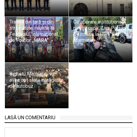
Tradiții din țară și din
Colaborare instituțională
străinătate, reunite la
pentru copii: Ziua Porților
Festivalul Internațional
Deschise la ITPF Sighetu
de Folclor „MARA”
Marmației
Sighetu Marmației va
avea opt stații inteligente
de autobuz
LASĂ UN COMENTARIU