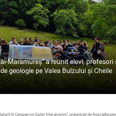
BAVAREZE PE CÂ
reșeni, față în față cu adversari de elită la campionatul
 Maicii Domnului” în Parohia Șieu: Aproape 100 de copii au p
Baia Mare, vizitat de numeroși turiști din țară și străinătat
ost inaugurat Stadionul „23 August” din Baia Mare
âi-Maramureș” a reunit elevi, profesori 
i de geologie pe Valea Bulzului și Cheile
a Naturii în Geoparcul Gutâi-Maramureș”, organizat de
Asociația pen