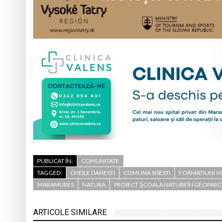
PUBLICAT ÎN:
COMUNITATE
TAGGED:
CHEILE DANESTI
COMUNA SISESTI
FORMATIUNI V
MARAMURES
NATURA
PROIECT ȘCOALA NATURII ÎN GEOPA
ARTICOLE SIMILARE