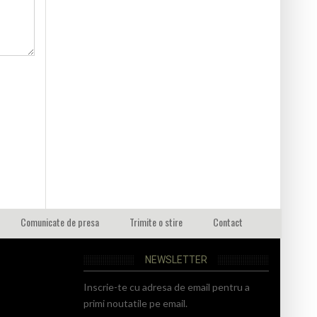
Comunicate de presa
Trimite o stire
Contact
NEWSLETTER
Inscrie-te cu adresa de email pentru a
primi noutatile pe email.