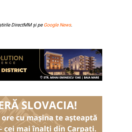
tirile DirectMM și pe
Google News
.