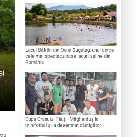
MPIA TINERETULUI
 derulat în cadrul Grand Prix România
articipat la activități
e
Lacul Bătrân din Ocna Șugatag, unul dintre
cele mai spectaculoase lacuri saline din
România
și
Cupa Orașului Tăuții-Măgherăuș la
minifotbal și-a desemnat câștigătorii
tru