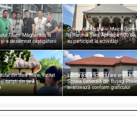
Școala de Vară „Fiii Maicii Domn
ului Tăuții-Măgherăuș la
în Parohia Șieu: Aproape 100 de 
 și-a desemnat câștigătorii
au participat la activități
ului din Baia Mare, vizitat
Lucrări de eficientizare energeti
 turiști din țară și
Școala Generală din Bușag. Proie
e
avansează conform graficului