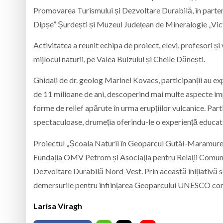
Promovarea Turismului și Dezvoltare Durabilă, în parten
Dipșe” Șurdești și Muzeul Județean de Mineralogie „Vi
Activitatea a reunit echipa de proiect, elevi, profesori și
mijlocul naturii, pe Valea Bulzului și Cheile Dănești.
Ghidați de dr. geolog Marinel Kovacs, participanții au e
de 11 milioane de ani, descoperind mai multe aspecte impo
forme de relief apărute în urma erupțiilor vulcanice. Part
spectaculoase, drumeția oferindu-le o experiență educati
Proiectul „Școala Naturii în Geoparcul Gutâi-Maramureș
Fundația OMV Petrom și Asociaţia pentru Relaţii Comun
Dezvoltare Durabilă Nord-Vest. Prin această inițiativă 
demersurile pentru înființarea Geoparcului UNESCO cont
Larisa Viragh