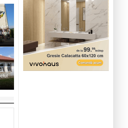
ului”
copii
că la
ctul