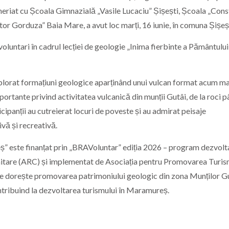
eriat cu Școala Gimnazială „Vasile Lucaciu” Șișești, Școala „Cons
ctor Gorduza” Baia Mare,
a avut loc marți, 16 iunie, în comuna Șișeș
 voluntari în cadrul lecției de geologie „Inima fierbinte a Pământului
xplorat formațiuni geologice aparținând unui vulcan format acum ma
rtante privind activitatea vulcanică din munții Gutâi, de la roci p
icipanții au cutreierat locuri de poveste și au admirat peisaje
vă și recreativă.
” este finanțat prin „BRAVoluntar” ediția 2026 – program dezvolt
itare (ARC) și implementat de Asociația pentru Promovarea Turism
se dorește promovarea patrimoniului geologic din zona Munților Gu
ribuind la dezvoltarea turismului în Maramureș.