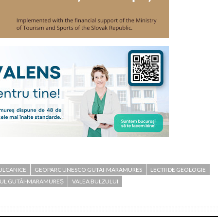
ULCANICE
GEOPARC UNESCO GUTAI-MARAMURES
LECTII DE GEOLOGIE
RCUL GUTÂI-MARAMUREȘ
VALEA BULZULUI