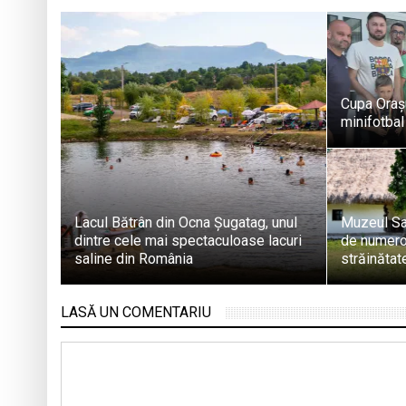
Cupa Oraș
minifotbal
Lacul Bătrân din Ocna Șugatag, unul
Muzeul Sat
dintre cele mai spectaculoase lacuri
de numeroși
saline din România
străinătat
LASĂ UN COMENTARIU