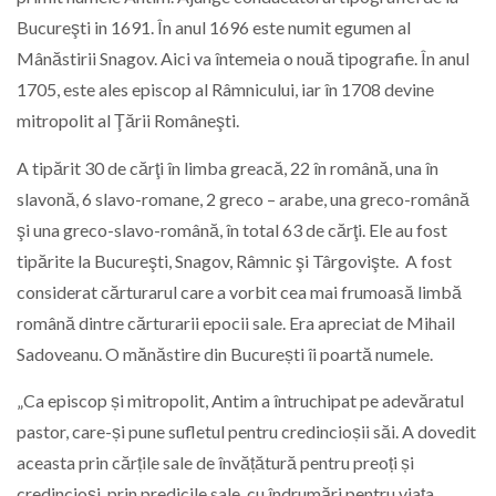
Bucureşti in 1691. În anul 1696 este numit egumen al
Mânăstirii Snagov. Aici va întemeia o nouă tipografie. În anul
1705, este ales episcop al Râmnicului, iar în 1708 devine
mitropolit al Ţării Româneşti.
A tipărit 30 de cărţi în limba greacă, 22 în română, una în
slavonă, 6 slavo-romane, 2 greco – arabe, una greco-română
şi una greco-slavo-română, în total 63 de cărţi. Ele au fost
tipărite la Bucureşti, Snagov, Râmnic şi Târgovişte. A fost
considerat cărturarul care a vorbit cea mai frumoasă limbă
română dintre cărturarii epocii sale. Era apreciat de Mihail
Sadoveanu. O mănăstire din București îi poartă numele.
„Ca episcop și mitropolit, Antim a întruchipat pe adevăratul
pastor, care-și pune sufletul pentru credincioșii săi. A dovedit
aceasta prin cărțile sale de învățătură pentru preoți și
credincioși, prin predicile sale, cu îndrumări pentru viața