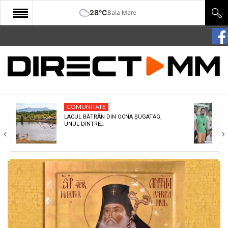
28°C
Baia Mare
START
COMUNITATE
EDITORIAL
COMUNITATE
CULTURA
LACUL BĂTRÂN DIN OCNA ȘUGATAG,
UNUL DINTRE…
ECONOMIE
SANATATE
SPORT
SPECIAL
POLITIC