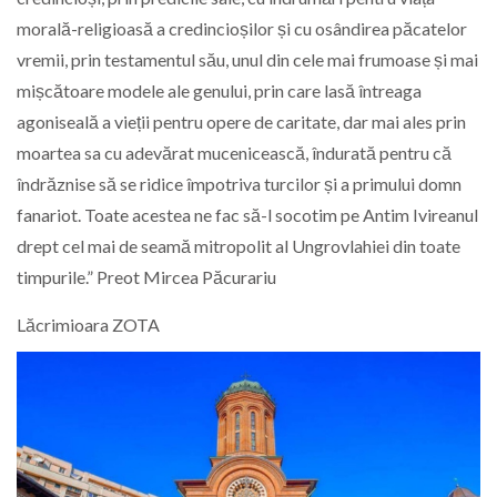
morală-religioasă a credincioșilor și cu osândirea păcatelor
vremii, prin testamentul său, unul din cele mai frumoase și mai
mișcătoare modele ale genului, prin care lasă întreaga
agoniseală a vieții pentru opere de caritate, dar mai ales prin
moartea sa cu adevărat mucenicească, îndurată pentru că
îndrăznise să se ridice împotriva turcilor și a primului domn
fanariot. Toate acestea ne fac să-l socotim pe Antim Ivireanul
drept cel mai de seamă mitropolit al Ungrovlahiei din toate
timpurile.” Preot Mircea Păcurariu
Lăcrimioara ZOTA