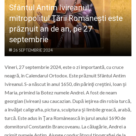
LIFE
Sfântul Antim Ivireanul,
mitropolitul Ţării Româneşti este
prăznuit an de an, pe 27
septembrie
26 SEPTEMBRIE 2024
Vineri, 27 septembrie 2024, este o zi importantă, cu cruce
neagră, în Calendarul Ortodox. Este prăznuit Sfântul Antim
Ivireanul. S-a născut în anul 1650, din părinţi creştini, Ioan şi
Maria, primind la Botez numele Andrei. A fost de neam
georgian (ivirean) sau caucazian. După ieşirea din robia turcă,
a învăţat caligrafia, pictura, sculptura şi limbile greacă, arabă,
turcă. Este adus în Ţara Românească în jurul anului 1690 de
domnitorul Constantin Brancoveanu. La călugărie, Andrei a
primit numele Antim. Ajunge conducătorul tipografiei de la