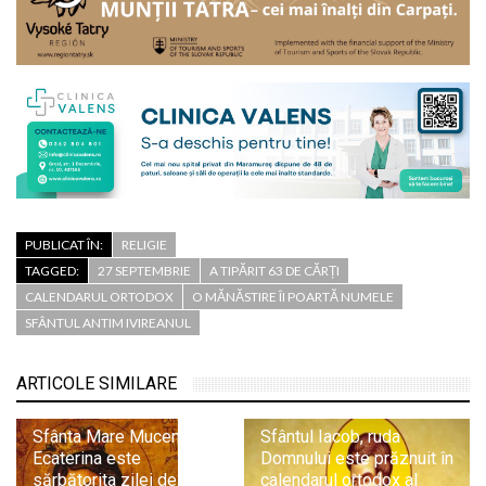
PUBLICAT ÎN:
RELIGIE
TAGGED:
27 SEPTEMBRIE
A TIPĂRIT 63 DE CĂRȚI
CALENDARUL ORTODOX
O MĂNĂSTIRE ÎI POARTĂ NUMELE
SFÂNTUL ANTIM IVIREANUL
ARTICOLE SIMILARE
Sfânta Mare Muceniță
Sfântul Iacob, ruda
Ecaterina este
Domnului este prăznuit în
sărbătorita zilei de 25
calendarul ortodox al