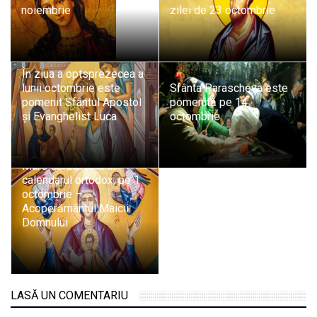
noiembrie
zilei de 23 octombrie
În ziua a optsprezecea a
lunii octombrie este
Sfânta Parascheva este
pomenit Sfântul Apostol
pomenită pe 14
și Evanghelist Luca
octombrie
Mare sărbătoare în
calendarul ortodox, pe 1
octombrie –
Acoperământul Maicii
Domnului
LASĂ UN COMENTARIU