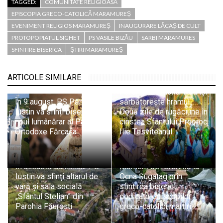
TAGGED:
COMUNITATE RELIGIOASĂ
EPISCOPIA GRECO-CATOLICĂ MARAMUREȘ
EVENIMENT RELIGIOS MARAMUREȘ
INAUGURARE LĂCAȘ DE CULT
PROTOPOPIATUL SIGHET
PS VASILE BIZĂU
SARBI MARAMURES
SFINTIRE BISERICA
ȘTIRI MARAMUREȘ
ARTICOLE SIMILARE
Parohia Ortodoxă Tisa își
În 9 august: PS Părinte
sărbătorește hramul.
Iustin va sfinți biserica și
Două zile de rugăciune în
noul lumânărar al Parohiei
cinstea Sfântului Prooroc
Ortodoxe Fărcașa
Ilie Tesviteanul
În această duminică: PS
Moment de referință la
Iustin va sfinți altarul de
Ocna Șugatag prin
vară și sala socială
sfințirea bisericii
„Sfântul Stelian” din
dedicate episcopilor
Parohia Făurești
greco-catolici martiri