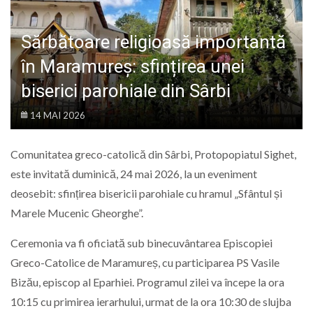
LIFE
Sărbătoare religioasă importantă
în Maramureș: sfințirea unei
biserici parohiale din Sârbi
14 MAI 2026
Comunitatea greco-catolică din Sârbi, Protopopiatul Sighet,
este invitată duminică, 24 mai 2026, la un eveniment
deosebit: sfințirea bisericii parohiale cu hramul „Sfântul și
Marele Mucenic Gheorghe”.
Ceremonia va fi oficiată sub binecuvântarea Episcopiei
Greco-Catolice de Maramureș, cu participarea PS Vasile
Bizău, episcop al Eparhiei. Programul zilei va începe la ora
10:15 cu primirea ierarhului, urmat de la ora 10:30 de slujba