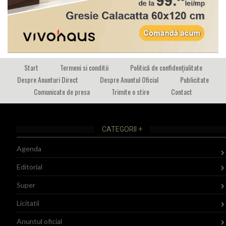
Start
Termeni si conditii
Politică de confidențialitate
Despre Anunturi Direct
Despre Anuntul Oficial
Publicitate
Comunicate de presa
Trimite o stire
Contact
CATEGORII +
Agenda
Editorial
Super
Licitatii
Anuntul oficial