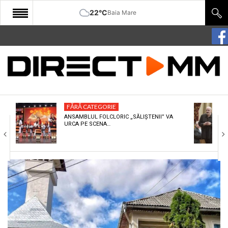
22°C
Baia Mare
START
COMUNITATE
EDITORIAL
FĂRĂ CATEGORIE
CULTURA
ANSAMBLUL FOLCLORIC „SĂLIȘTENII” VA
URCA PE SCENA…
ECONOMIE
SANATATE
SPORT
SPECIAL
POLITIC