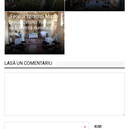
Ocna Șugatag: Biserica
„Fericiții Episcopi Martiri
Greco-Catolici Români”
va fi sfințită duminică, 7
iunie
LASĂ UN COMENTARIU
*
NUME