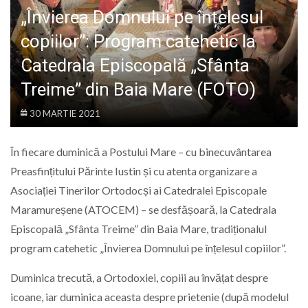
LIFE
„Învierea Domnului pe înțelesul
copiilor”: Program catehetic la
Catedrala Episcopală „Sfânta
Treime” din Baia Mare (FOTO)
30 MARTIE 2021
În fiecare duminică a Postului Mare – cu binecuvântarea
Preasfințitului Părinte Iustin și cu atenta organizare a
Asociației Tinerilor Ortodocși ai Catedralei Episcopale
Maramureșene (ATOCEM) – se desfășoară, la Catedrala
Episcopală „Sfânta Treime” din Baia Mare, tradiționalul
program catehetic „Învierea Domnului pe înțelesul copiilor”.
Duminica trecută, a Ortodoxiei, copiii au învățat despre
icoane, iar duminica aceasta despre prietenie (după modelul