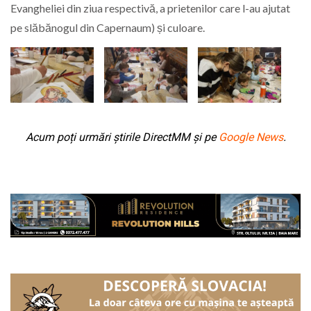
Evangheliei din ziua respectivă, a prietenilor care l-au ajutat
pe slăbănogul din Capernaum) și culoare.
Acum poți urmări știrile DirectMM și pe
Google News
.