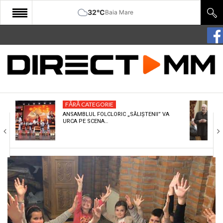
32°C
Baia Mare
START
COMUNITATE
EDITORIAL
FĂRĂ CATEGORIE
CULTURA
ANSAMBLUL FOLCLORIC „SĂLIȘTENII” VA
URCA PE SCENA…
ECONOMIE
SANATATE
SPORT
SPECIAL
POLITIC