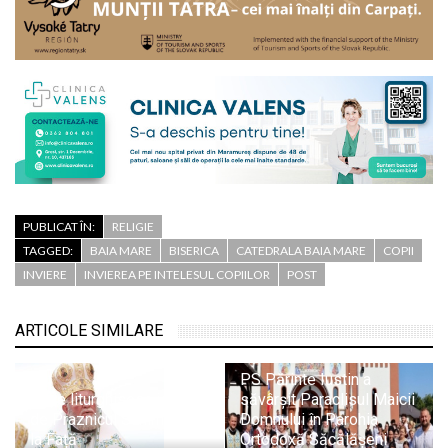
PUBLICAT ÎN:
RELIGIE
TAGGED:
BAIA MARE
BISERICA
CATEDRALA BAIA MARE
COPII
INVIERE
INVIEREA PE INTELESUL COPIILOR
POST
ARTICOLE SIMILARE
PS Părinte Iustin a
Unde liturghisesc ierarhii
săvârșit Paraclisul Maicii
de Praznicul Schimbării
Domnului în Parohia
la Față
Ortodoxă Săcălășeni