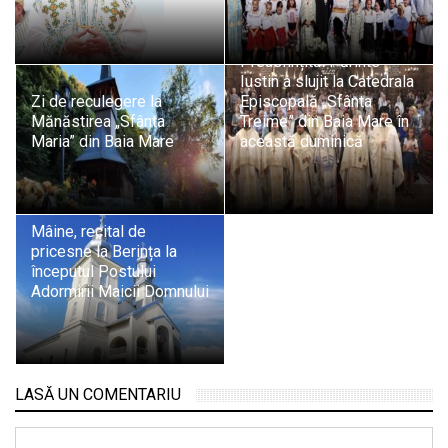
Preasfințitul Părinte
Iustin a slujit la Catedrala
Zi de reculegere la
Episcopală „Sfânta
Mănăstirea „Sfânta
Treime” din Baia Mare în
Maria” din Baia Mare
această duminică
Mâine, recital de
pricesne la Berința la
începutul Postului
Adormirii Maicii Domnului
LASĂ UN COMENTARIU