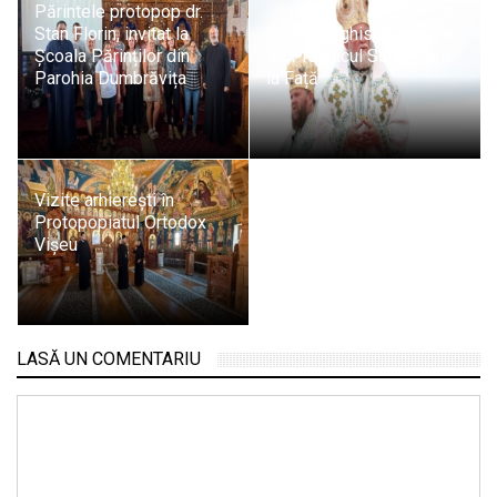
Părintele protopop dr.
Stan Florin, invitat la
Unde liturghisesc ierarhii
Școala Părinților din
de Praznicul Schimbării
Parohia Dumbrăvița
la Față
Vizite arhierești în
Protopopiatul Ortodox
Vișeu
LASĂ UN COMENTARIU