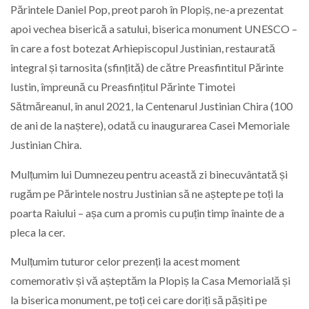
Părintele Daniel Pop, preot paroh în Plopiș, ne-a prezentat
apoi vechea biserică a satului, biserica monument UNESCO –
în care a fost botezat Arhiepiscopul Justinian, restaurată
integral și tarnosita (sfințită) de către Preasfintitul Părinte
Iustin, împreună cu Preasfințitul Părinte Timotei
Sătmăreanul, în anul 2021, la Centenarul Justinian Chira (100
de ani de la naștere), odată cu inaugurarea Casei Memoriale
Justinian Chira.
Mulțumim lui Dumnezeu pentru această zi binecuvântată și
rugăm pe Părintele nostru Justinian să ne aștepte pe toți la
poarta Raiului – așa cum a promis cu puțin timp înainte de a
pleca la cer.
Mulțumim tuturor celor prezenți la acest moment
comemorativ și vă așteptăm la Plopiș la Casa Memorială și
la biserica monument, pe toți cei care doriți să pășiti pe