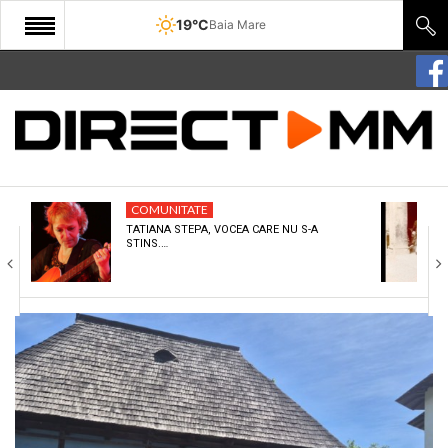
19°C
Baia Mare
START
COMUNITATE
EDITORIAL
COMUNITATE
CULTURA
TATIANA STEPA, VOCEA CARE NU S-A
STINS.…
ECONOMIE
SANATATE
SPORT
SPECIAL
POLITIC