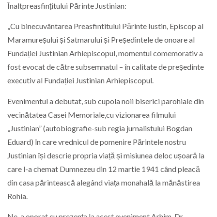
Înaltpreasfințitului Părinte Justinian:
„Cu binecuvântarea Preasfintitului Părinte Iustin, Episcop al
Maramureșului și Satmarului și Președintele de onoare al
Fundației Justinian Arhiepiscopul, momentul comemorativ a
fost evocat de către subsemnatul – în calitate de președinte
executiv al Fundației Justinian Arhiepiscopul.
Evenimentul a debutat, sub cupola noii biserici parohiale din
vecinătatea Casei Memoriale,cu vizionarea filmului
„Justinian” (autobiografie-sub regia jurnalistului Bogdan
Eduard) în care vrednicul de pomenire Părintele nostru
Justinian își descrie propria viață și misiunea deloc ușoară la
care l-a chemat Dumnezeu din 12 martie 1941 când pleacă
din casa părintească alegând viața monahală la mănăstirea
Rohia.
Ne-a onorat cu prezența la acest eveniment Arhim. Dr.