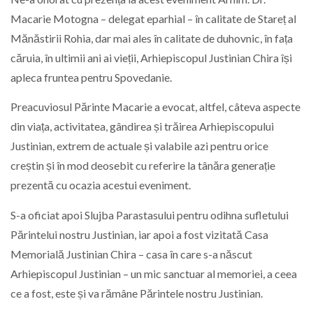
Macarie Motogna – delegat eparhial – în calitate de Stareț al
Mănăstirii Rohia, dar mai ales în calitate de duhovnic, în fața
căruia, în ultimii ani ai vieții, Arhiepiscopul Justinian Chira își
apleca fruntea pentru Spovedanie.
Preacuviosul Părinte Macarie a evocat, altfel, câteva aspecte
din viața, activitatea, gândirea și trăirea Arhiepiscopului
Justinian, extrem de actuale și valabile azi pentru orice
creștin și în mod deosebit cu referire la tânăra generație
prezentă cu ocazia acestui eveniment.
S-a oficiat apoi Slujba Parastasului pentru odihna sufletului
Părintelui nostru Justinian, iar apoi a fost vizitată Casa
Memorială Justinian Chira – casa în care s-a născut
Arhiepiscopul Justinian – un mic sanctuar al memoriei, a ceea
ce a fost, este și va rămâne Părintele nostru Justinian.