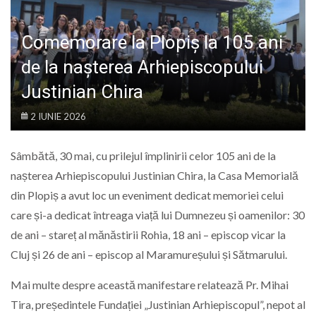
LIFE
Comemorare la Plopiș la 105 ani
de la nașterea Arhiepiscopului
Justinian Chira
2 IUNIE 2026
Sâmbătă, 30 mai, cu prilejul împlinirii celor 105 ani de la
nașterea Arhiepiscopului Justinian Chira, la Casa Memorială
din Plopiș a avut loc un eveniment dedicat memoriei celui
care și-a dedicat întreaga viață lui Dumnezeu și oamenilor: 30
de ani – stareț al mănăstirii Rohia, 18 ani – episcop vicar la
Cluj și 26 de ani – episcop al Maramureșului și Sătmarului.
Mai multe despre această manifestare relatează Pr. Mihai
Tira, președintele Fundației „Justinian Arhiepiscopul”, nepot al