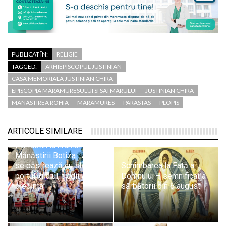
PUBLICAT ÎN:
RELIGIE
TAGGED:
ARHIEPISCOPUL JUSTINIAN
CASA MEMORIALA JUSTINIAN CHIRA
EPISCOPIA MARAMURESULUI SI SATMARULUI
JUSTINIAN CHIRA
MANASTIREA ROHIA
MARAMURES
PARASTAS
PLOPIS
ARTICOLE SIMILARE
PS Iustin la hramul
Mănăstirii Botiza: „Aici
se păstrează cu sfințenie
Schimbarea la Față a
portul, graiul, tradiția și
Domnului – semnificația
credința”
sărbătorii din 6 august