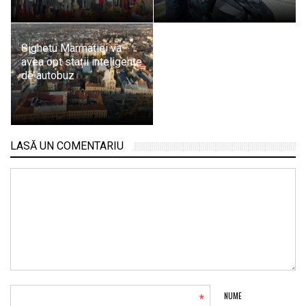
Sighetu Marmației va
avea opt stații inteligente
de autobuz
LASĂ UN COMENTARIU
*
NUME