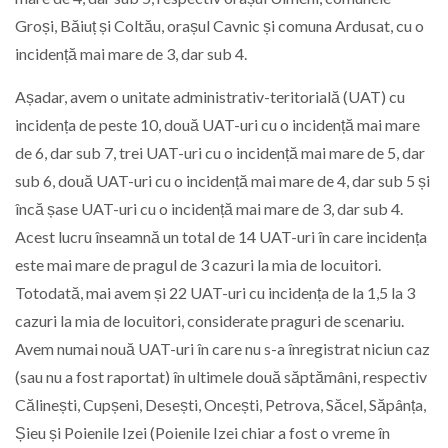
Groși, Băiuț și Coltău, orașul Cavnic și comuna Ardusat, cu o
incidență mai mare de 3, dar sub 4.
Așadar, avem o unitate administrativ-teritorială (UAT) cu
incidența de peste 10, două UAT-uri cu o incidență mai mare
de 6, dar sub 7, trei UAT-uri cu o incidență mai mare de 5, dar
sub 6, două UAT-uri cu o incidență mai mare de 4, dar sub 5 și
încă șase UAT-uri cu o incidență mai mare de 3, dar sub 4.
Acest lucru înseamnă un total de 14 UAT-uri în care incidența
este mai mare de pragul de 3 cazuri la mia de locuitori.
Totodată, mai avem și 22 UAT-uri cu incidența de la 1,5 la 3
cazuri la mia de locuitori, considerate praguri de scenariu.
Avem numai nouă UAT-uri în care nu s-a înregistrat niciun caz
(sau nu a fost raportat) în ultimele două săptămâni, respectiv
Călinești, Cupșeni, Desești, Oncești, Petrova, Săcel, Săpânța,
Șieu și Poienile Izei (Poienile Izei chiar a fost o vreme în