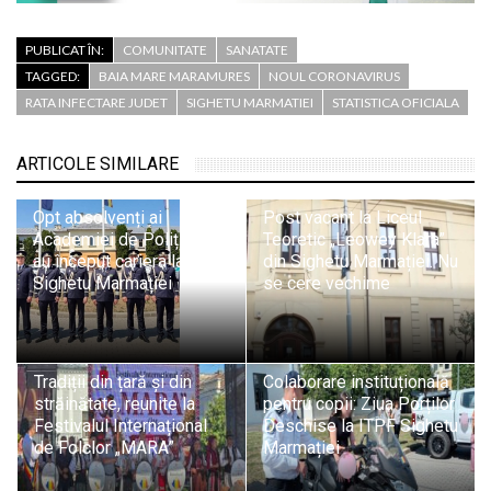
PUBLICAT ÎN:
COMUNITATE
SANATATE
TAGGED:
BAIA MARE MARAMURES
NOUL CORONAVIRUS
RATA INFECTARE JUDET
SIGHETU MARMATIEI
STATISTICA OFICIALA
ARTICOLE SIMILARE
Opt absolvenți ai
Post vacant la Liceul
Academiei de Poliție și-
Teoretic „Leowey Klara”
au început cariera la ITPF
din Sighetu Marmației. Nu
Sighetu Marmației
se cere vechime
Tradiții din țară și din
Colaborare instituțională
străinătate, reunite la
pentru copii: Ziua Porților
Festivalul Internațional
Deschise la ITPF Sighetu
de Folclor „MARA”
Marmației