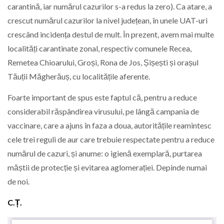
carantină, iar numărul cazurilor s-a redus la zero). Ca atare, a
crescut numărul cazurilor la nivel județean, în unele UAT-uri
crescând incidența destul de mult. În prezent, avem mai multe
localități carantinate zonal, respectiv comunele Recea,
Remetea Chioarului, Groși, Rona de Jos, Șișești și orașul
Tăuții Măgherăuș, cu localitățile aferente.
Foarte important de spus este faptul că, pentru a reduce
considerabil răspândirea virusului, pe lângă campania de
vaccinare, care a ajuns în faza a doua, autoritățile reamintesc
cele trei reguli de aur care trebuie respectate pentru a reduce
numărul de cazuri, și anume: o igienă exemplară, purtarea
măștii de protecție și evitarea aglomerației. Depinde numai
de noi.
C.Ț.