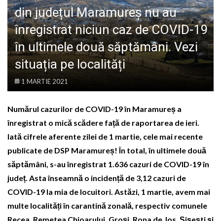
LIFE
din județul Maramureș nu au
înregistrat niciun caz de COVID-19
în ultimele două săptămâni. Vezi
situația pe localități
1 MARTIE 2021
Numărul cazurilor de COVID-19 în Maramureș a
înregistrat o mică scădere față de raportarea de ieri
.
Iată cifrele aferente zilei de 1 martie, cele mai recente
publicate de DSP Maramureș! În total, în ultimele două
săptămâni, s-au înregistrat 1.636 cazuri de COVID-19 în
județ. Asta înseamnă o incidență de 3,12 cazuri de
COVID-19 la mia de locuitori. Astăzi, 1 martie, avem mai
multe localități în carantină zonală, respectiv comunele
Recea, Remetea Chioarului, Groși, Rona de Jos, Șișești și