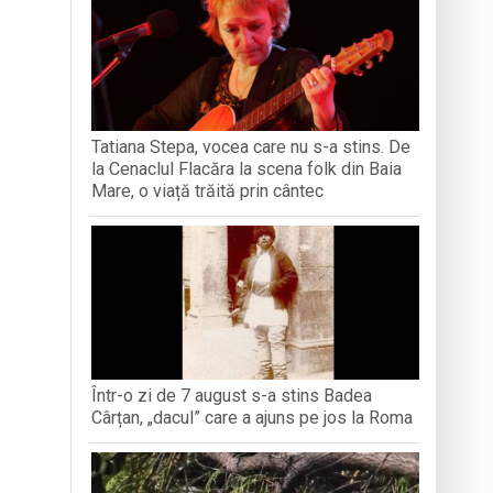
iment dedicat marelui voievod, la
ași stres, iar una dezvoltă anxietate,
opere orașul dintr-o perspectivă diferită
Tatiana Stepa, vocea care nu s-a stins. De
la Cenaclul Flacăra la scena folk din Baia
ați propriul talisman „prinzător de vise”
Mare, o viață trăită prin cântec
Într-o zi de 7 august s-a stins Badea
Cârțan, „dacul” care a ajuns pe jos la Roma