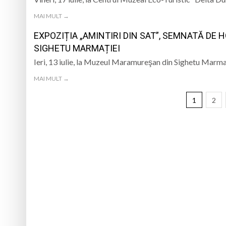
MAI MULT →
EXPOZIȚIA „AMINTIRI DIN SAT”, SEMNATĂ DE
SIGHETU MARMAȚIEI
Ieri, 13 iulie, la Muzeul Maramureşan din Sighetu Marmați
MAI MULT →
1
2