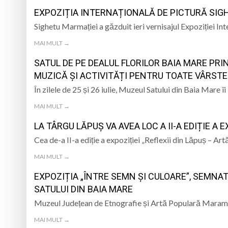
TRĂITĂ PRIN CÂNTEC
EXPOZIȚIA INTERNAȚIONALĂ DE PICTURĂ SIG
„Iancu de Hunedoar
Sighetu Marmației a găzduit ieri vernisajul Expoziției I
Muzeul Județean d
Psiholog psihoterap
MAI MULT →
SATUL DE PE DEALUL FLORILOR BAIA MARE PRIN
iar cealaltă merge
Andreea-Mihaela Dun
MUZICĂ ȘI ACTIVITĂȚI PENTRU TOATE VÂRSTE
Atelier de lucru man
În zilele de 25 și 26 iulie, Muzeul Satului din Baia Mare î
MAI MULT →
LA TÂRGU LĂPUȘ VA AVEA LOC A II-A EDIȚIE A E
Cea de-a II-a ediție a expoziției „Reflexii din Lăpuș – Ar
MAI MULT →
EXPOZIȚIA „ÎNTRE SEMN ȘI CULOARE”, SEMNA
SATULUI DIN BAIA MARE
Muzeul Județean de Etnografie și Artă Populară Maramure
MAI MULT →