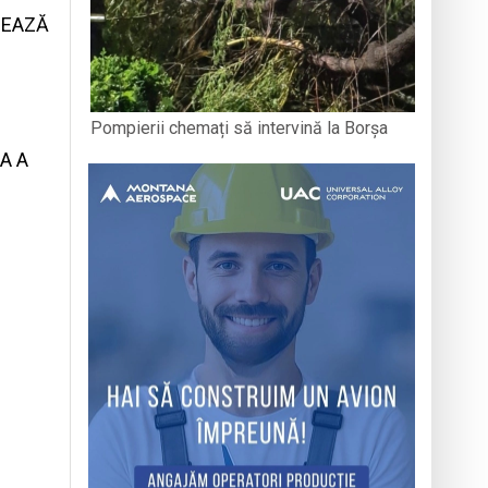
SEAZĂ
Pompierii chemați să intervină la Borșa
A A