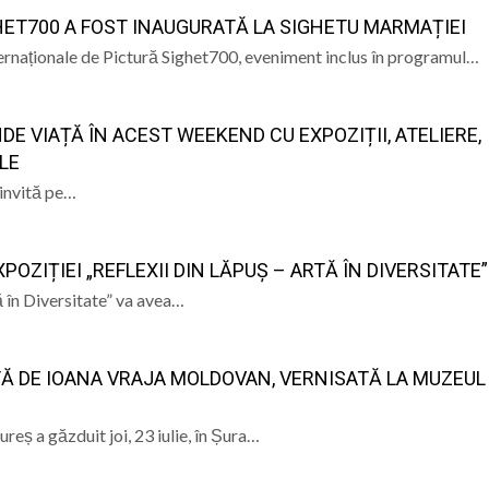
HET700 A FOST INAUGURATĂ LA SIGHETU MARMAȚIEI
a și Baia Mare: istorie, patrimoniu și memorie” – un even
nternaționale de Pictură Sighet700, eveniment inclus în programul…
e Istorie și Arheologie Maramureș
eut Cecilia Ardusătan: De ce două persoane trec prin acel
DE VIAȚĂ ÎN ACEST WEEKEND CU EXPOZIȚII, ATELIERE,
 mai departe?
ca, „ Profa de Geo”, îi invită astăzi pe sigheteni să desc
LE
ual la Filiala „Traian” Baia Mare: Sunteți invitați să vă cre
i invită pe…
XPOZIȚIEI „REFLEXII DIN LĂPUȘ – ARTĂ ÎN DIVERSITATE”
tă în Diversitate” va avea…
TĂ DE IOANA VRAJA MOLDOVAN, VERNISATĂ LA MUZEUL
ș a găzduit joi, 23 iulie, în Șura…