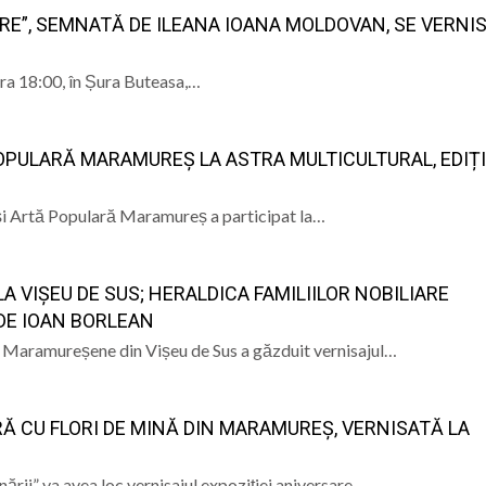
ARE”, SEMNATĂ DE ILEANA IOANA MOLDOVAN, SE VERNI
ora 18:00, în Șura Buteasa,…
OPULARĂ MARAMUREȘ LA ASTRA MULTICULTURAL, EDIȚI
 și Artă Populară Maramureș a participat la…
A VIȘEU DE SUS; HERALDICA FAMILIILOR NOBILIARE
DE IOAN BORLEAN
 Maramureșene din Vișeu de Sus a găzduit vernisajul…
RĂ CU FLORI DE MINĂ DIN MARAMUREȘ, VERNISATĂ LA
nării” va avea loc vernisajul expoziției aniversare…