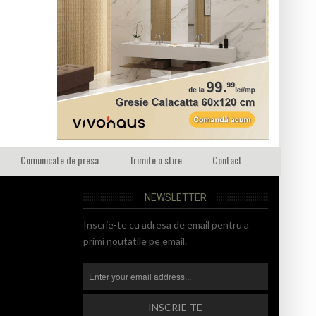
Comunicate de presa
Trimite o stire
Contact
NEWSLETTER
Inscrie-te cu adresa de email pentru a
primi noutatile pe email.