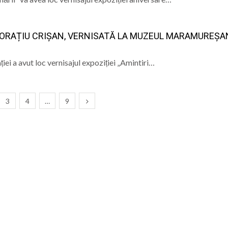
 HORAȚIU CRIȘAN, VERNISATĂ LA MUZEUL MARAMUREȘA
ei a avut loc vernisajul expoziției „Amintiri…
3
4
…
9