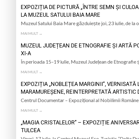
EXPOZIȚIA DE PICTURĂ „ÎNTRE SEMN ȘI CULO
LA MUZEUL SATULUI BAIA MARE
Muzeul Satului Baia Mare găzduiește joi, 23 iulie, de la 
MAI MULT →
MUZEUL JUDEȚEAN DE ETNOGRAFIE ȘI ARTĂ P
XI-A
În perioada 15–19 iulie, Muzeul Județean de Etnografie
MAI MULT →
EXPOZIȚIA „NOBLEȚEA MARGINII”, VERNISATĂ L
MARAMUREȘENE, REINTERPRETATĂ ARTISTIC 
Centrul Documentar – Expozițional al Nobilimii Române
MAI MULT →
„MAGIA CRISTALELOR” – EXPOZIȚIE ANIVERSA
TULCEA
Vineri, 17 iulie, la Centrul Muzeal Eco-Turistic ”Delta Du