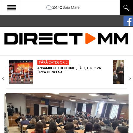
24°C
Baia Mare
START
COMUNITATE
EDITORIAL
FĂRĂ CATEGORIE
CULTURA
ANSAMBLUL FOLCLORIC „SĂLIȘTENII” VA
URCA PE SCENA…
ECONOMIE
SANATATE
SPORT
SPECIAL
POLITIC