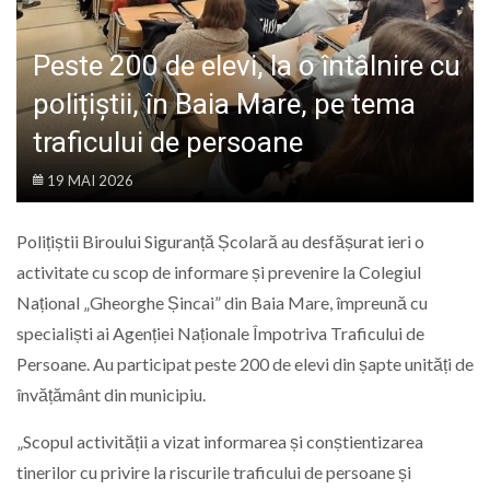
LIFE
Peste 200 de elevi, la o întâlnire cu
polițiștii, în Baia Mare, pe tema
traficului de persoane
19 MAI 2026
Polițiștii Biroului Siguranță Școlară au desfășurat ieri o
activitate cu scop de informare și prevenire la Colegiul
Național „Gheorghe Șincai” din Baia Mare, împreună cu
specialiști ai Agenției Naționale Împotriva Traficului de
Persoane. Au participat peste 200 de elevi din șapte unități de
învățământ din municipiu.
„Scopul activității a vizat informarea și conștientizarea
tinerilor cu privire la riscurile traficului de persoane și