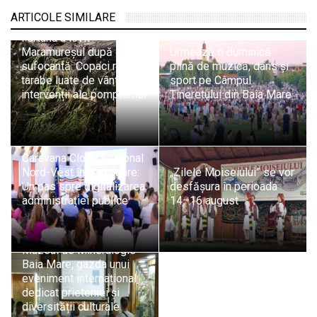
ARTICOLE SIMILARE
Furtuna a lovit
Maramureșul după o zi
Urmează o duminică
sufocantă. Copaci rupți,
plină de muzică, dans și
tarabe luate de vânt și
sport pe Câmpul
intervenții ale pompierilor
Tineretului din Baia Mare
Caravana Cloud Regional
Nord-Vest în Baia Mare:
„Zilele Moiseiului” se vor
Un pas spre digitalizarea
desfășura în perioada
administrației publice
14–16 august
Muzeul de Mineralogie
Baia Mare, gazda unui
eveniment internațional
dedicat prieteniei și
diversității culturale