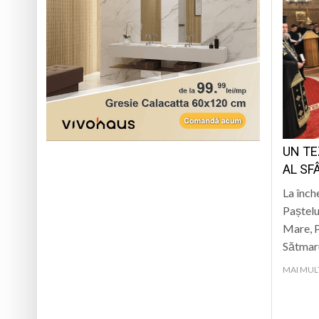
UN TE
AL SF
La înch
Paștelu
Mare, P
Sătmaru
MAI MUL