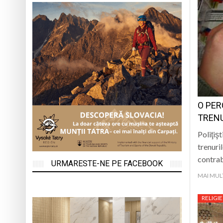
O PER
TRENU
Poliţişt
trenuri
contrab
URMARESTE-NE PE FACEBOOK
MAI MUL
RELIGIE