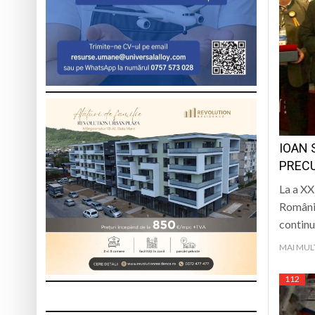
IOAN 
PRECU
La a XX
România
continu
MAI MUL
112