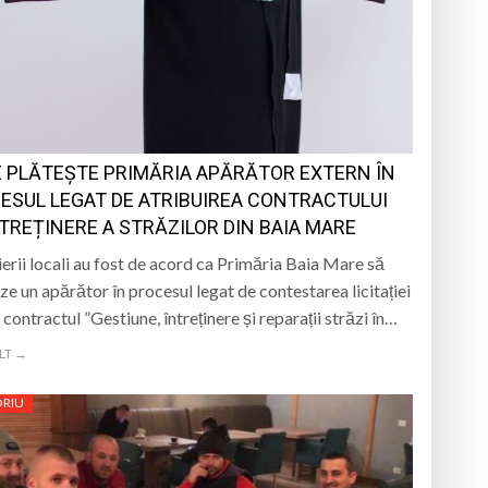
i naționali
E PLĂTEȘTE PRIMĂRIA APĂRĂTOR EXTERN ÎN
ESUL LEGAT DE ATRIBUIREA CONTRACTULUI
NTREȚINERE A STRĂZILOR DIN BAIA MARE
ierii locali au fost de acord ca Primăria Baia Mare să
ze un apărător în procesul legat de contestarea licitației
 contractul ”Gestiune, întreținere și reparații străzi în…
LT →
ORIU