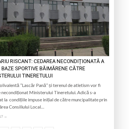
ARIU RISCANT: CEDAREA NECONDIȚIONATĂ A
 BAZE SPORTIVE BĂIMĂRENE CĂTRE
STERULUI TINERETULUI
olivalentă ”Lascăr Pană” și terenul de atletism vor fi
 necondiționat Ministerului Tineretului. Adică s-a
at la condițiile impuse inițial de către muncipalitate prin
rea Consiliului Local…
LT →