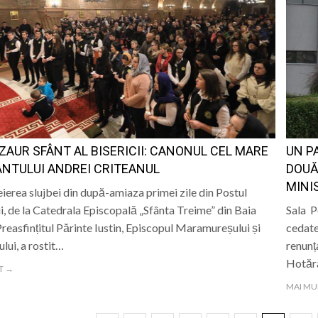
ZAUR SFÂNT AL BISERICII: CANONUL CEL MARE
UN P
ÂNTULUI ANDREI CRITEANUL
DOUĂ
MINI
eierea slujbei din după-amiaza primei zile din Postul
i, de la Catedrala Episcopală „Sfânta Treime” din Baia
Sala P
reasfințitul Părinte Iustin, Episcopul Maramureșului și
cedate
lui, a rostit…
renunț
Hotărâ
T →
MAI MU