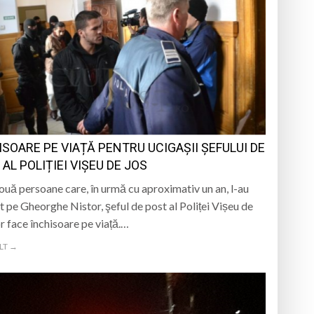
ISOARE PE VIAȚĂ PENTRU UCIGAȘII ȘEFULUI DE
AL POLIȚIEI VIȘEU DE JOS
ouă persoane care, în urmă cu aproximativ un an, l-au
 pe Gheorghe Nistor, şeful de post al Poliței Vișeu de
or face închisoare pe viață.…
LT →