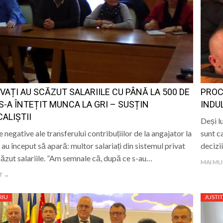
IVAȚI AU SCĂZUT SALARIILE CU PÂNĂ LA 500 DE
PROC
I S-A ÎNTEȚIT MUNCA LA GRI – SUSȚIN
INDU
CALIȘTII
Deși l
e negative ale transferului contribuțiilor de la angajator la
sunt c
 au început să apară: multor salariați din sistemul privat
decizi
căzut salariile. ”Am semnale că, după ce s-au…
MAI MU
T →
RIU
JUSTIT