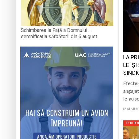
Schimbarea la Față a Domnului –
semnificația sărbătorii din 6 august
LA PR
LEI Ș
SINDI
Efectel
angajat
le-au s
MAI MUL
TERITO