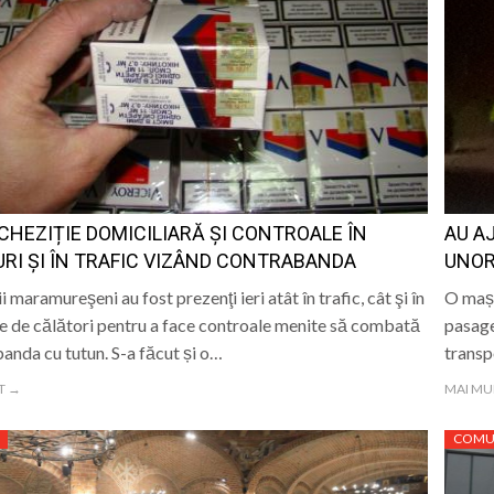
CHEZIȚIE DOMICILIARĂ ȘI CONTROALE ÎN
AU A
RI ȘI ÎN TRAFIC VIZÂND CONTRABANDA
UNOR
ii maramureşeni au fost prezenţi ieri atât în trafic, cât şi în
O mașin
le de călători pentru a face controale menite să combată
pasager
anda cu tutun. S-a făcut și o…
transp
T →
MAI MU
COMU