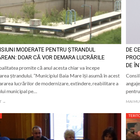
lul olimpic oferit de Kati Szabo
i din cadrul SVSU Recea, Maramureș, sunt din nou campion
eș le cere primăriilor să reducă consumul de energie
ISIUNI MODERATE PENTRU ȘTRANDUL
DE C
mântul băimărean: post cu normă întreagă la grădiniță
REAN: DOAR CĂ VOR DEMARA LUCRĂRILE
PROC
DE Î
alitatea promite că anul acesta chiar va începe
tarea ștrandului. ”Municipiul Baia Mare își asumă în acest
Consil
rarea lucrărilor de modernizare, extindere, reabilitare a
angaje
lui municipal pe…
pentru
T →
MAI MU
TERIT