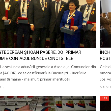
STEGEREAN ȘI IOAN PASERE, DOI PRIMARI
ÎNCH
M E CONIACUL BUN: DE CINCI STELE
POST 
I-a sesiune a adunării generale a Asociației Comunelor din
Cele d
 (ACOR), ce se desfășoară la București – lucrările
omorât
ând și mâine – mai mulți primari merituoși…
Jos, v
T →
MAI MU
112