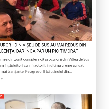
URORII DIN VIȘEU DE SUS AU MAI REDUS DIN
LGENȚĂ, DAR ÎNCĂ PAR UN PIC TIMORAȚI
umea din zonă considera că procurorii din Vișeu de Sus
am îngăduitori cu infractorii, în ultima vreme au luat
i mai tranșante. Pe agresorii bătrânului din…
LT →
IE