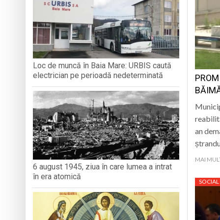
5 august 1984: rega
Pompierii voluntar
Prefectura Maramur
Loc de muncă în Baia Mare: URBIS caută
electrician pe perioadă nedeterminată
PROM
Angajări în învăță
BĂIMĂ
Municip
reabili
an dema
ștrandu
MAI MUL
6 august 1945, ziua în care lumea a intrat
în era atomică
SOCIAL