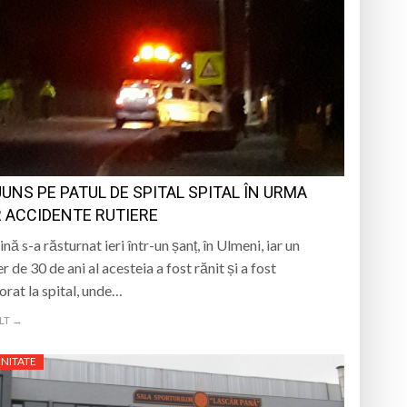
JUNS PE PATUL DE SPITAL SPITAL ÎN URMA
 ACCIDENTE RUTIERE
ă s-a răsturnat ieri într-un șanț, în Ulmeni, iar un
 de 30 de ani al acesteia a fost rănit și a fost
orat la spital, unde…
LT →
NITATE