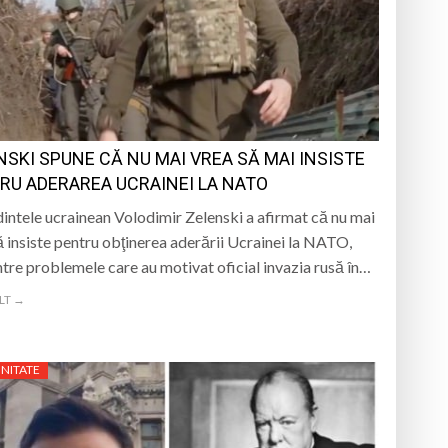
MUZEUL SATULUI
-o întâmplare
n Baia Mare, o viață trăită prin cântec
NSKI SPUNE CĂ NU MAI VREA SĂ MAI INSISTE
Roma
RU ADERAREA UCRAINEI LA NATO
intele ucrainean Volodimir Zelenski a afirmat că nu mai
ă insiste pentru obţinerea aderării Ucrainei la NATO,
ntre problemele care au motivat oficial invazia rusă în…
LT →
NITATE