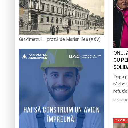
Gravimetrul – proză de Marian Ilea (XXV)
ONU: 
CU PE
SOLID
După pr
războiu
refugia
MAI MUL
COMUN