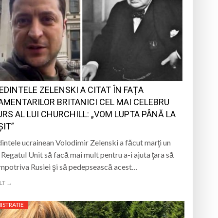
EDINTELE ZELENSKI A CITAT ÎN FAȚA
AMENTARILOR BRITANICI CEL MAI CELEBRU
URS AL LUI CHURCHILL: „VOM LUPTA PÂNĂ LA
ȘIT”
intele ucrainean Volodimir Zelenski a făcut marţi un
a Regatul Unit să facă mai mult pentru a-i ajuta ţara să
împotriva Rusiei şi să pedepsească acest…
LT →
ISTRATIE