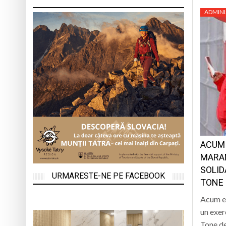
ADMINI
ACUM 
MARAM
SOLID
URMARESTE-NE PE FACEBOOK
TONE 
Acum es
un exer
Tone de