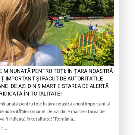
E MINUNATĂ PENTRU TOȚI: ÎN ȚARA NOASTRĂ
Ț IMPORTANT ȘI FĂCUT DE AUTORITĂȚILE
NE! DE AZI DIN 9 MARTIE STAREA DE ALERTĂ
 RIDICATĂ ÎN TOTALITATE!
minunată pentru toți: În țara noastră anunț important și
de autoritățile române! De azi din 9 martie starea de
 va fi ridicată în totalitate! “România…
LT →