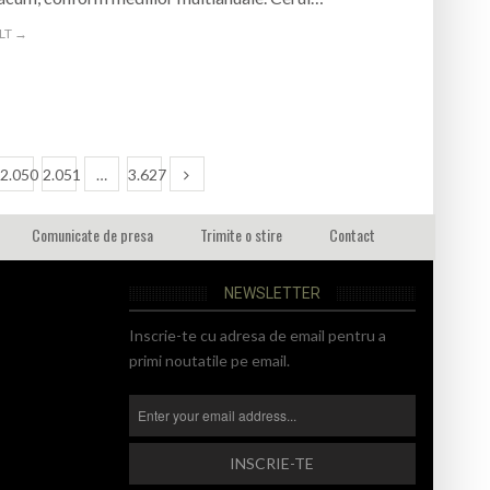
LT →
2.050
2.051
…
3.627
Comunicate de presa
Trimite o stire
Contact
NEWSLETTER
Inscrie-te cu adresa de email pentru a
primi noutatile pe email.