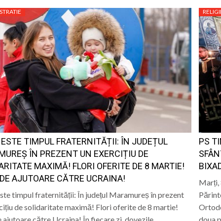
STRATIE
RELIGI
ESTE TIMPUL FRATERNITĂȚII: ÎN JUDEȚUL
PS T
UREȘ ÎN PREZENT UN EXERCIȚIU DE
SFÂN
ARITATE MAXIMĂ! FLORI OFERITE DE 8 MARTIE!
BIXA
DE AJUTOARE CĂTRE UCRAINA!
Marți,
te timpul fraternității: În județul Maramureș în prezent
Părint
cițiu de solidaritate maximă! Flori oferite de 8 martie!
Ortodo
 ajutoare către Ucraina! În fiecare zi, dovezile…
doua p