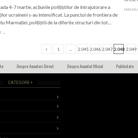
ada 4-7 martie, acțiunile polițiștilor de întrajutorare a
MAI MU
ților ucraineni s-au intensificat. La punctul de frontiera de
tu Marmației, polițiștii de la diferite structuri din tot…
T →
1
…
2.045
2.046
2.047
2.048
2.049
ate
Despre Anunturi Direct
Despre Anuntul Oficial
Publicitate
CATEGORII +