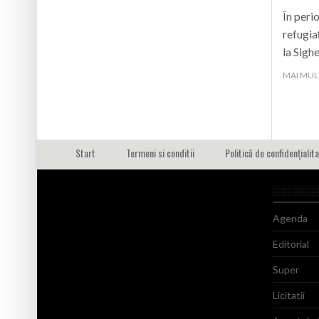
În perio
refugia
la Sighe
MAI MUL
Start
Termeni si conditii
Politică de confidențialit
Agenda
Editorial
Super
Licitatii