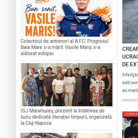
CLUJ-NAPOCA
Într-o zi de 8 aug
Prognoza meteo M
Tatiana Stepa, voce
Colectivul de antrenori al A.F.C. Progresul
Baia Mare s-a mărit: Vasile Mariș s-a
CREAR
Într-o zi de 7 augu
alăturat echipei
UCRAI
DE EX
Miniştr
extraor
au mani
MAI MUL
ISJ Maramureș, prezent la întâlnirea de
COMUN
lucru dedicată literației timpurii, organizată
la Cluj-Napoca