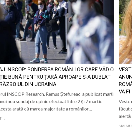
J INSCOP: PONDEREA ROMÂNILOR CARE VĂD O
VEST
ȚIE BUNĂ PENTRU ȚARĂ APROAPE S-A DUBLAT
ANUN
RĂZBOIUL DIN UCRAINA
ROMÂ
VA FI
rul INSCOP Research, Remus Ștefureac, a publicat marți
unui nou sondaj de opinie efectuat între 2 și 7 martie
Veste 
cesta arată că marea majoritate a românilor…
făcut 
alertă
T →
MAI MU