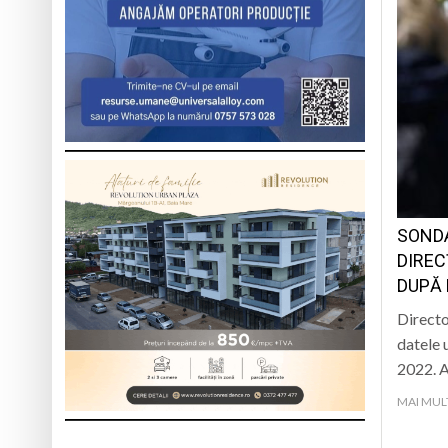
SONDA
DIREC
DUPĂ 
Directo
datele 
2022. A
MAI MUL