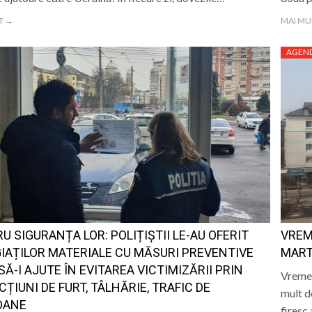
T →
MAI MU
AGEN
U SIGURANȚA LOR: POLIȚIȘTII LE-AU OFERIT
VREM
IAȚILOR MATERIALE CU MĂSURI PREVENTIVE
MART
SĂ-I AJUTE ÎN EVITAREA VICTIMIZĂRII PRIN
Vremea
CȚIUNI DE FURT, TÂLHĂRIE, TRAFIC DE
mult d
OANE
firesc