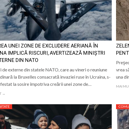
ust s-a născut actorul Mircea Crișan, maramureșean printr
aramureș, sâmbătă 8 august 2026
a care nu s-a stins. De la Cenaclul Flacăra la scena folk di
EA UNEI ZONE DE EXCLUDERE AERIANĂ ÎN
ZELE
st s-a stins Badea Cârțan, „dacul” care a ajuns pe jos la 
NA IMPLICĂ RISCURI, AVERTIZEAZĂ MINIŞTRI
PENT
TERNE DIN NATO
Preşed
i de externe din statele NATO, care au vineri o reuniune
vrea s
dinară la Bruxelles consacrată invaziei ruse în Ucraina, s-
una di
festat la sosire împotriva creării unei zone de…
MAI MU
T →
ITATE
COMU