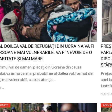
AL DOILEA VAL DE REFUGIAŢI DIN UCRAINA VA FI
PREȘ
RSOANE MAI VULNERABILE. VA FI NEVOIE DE O
PARL
ARITATE ŞI MAI MARE
DISC
SFÂR
imul val de oameni plecaţi din Ucraina din cauza
lui, va urma cel mai probabil un al doilea val, format din
Preşed
ţi mai vulnerabili, a atras atenţia…
apel l
lupte 
T →
MAI MU
ITATE
ADMIN