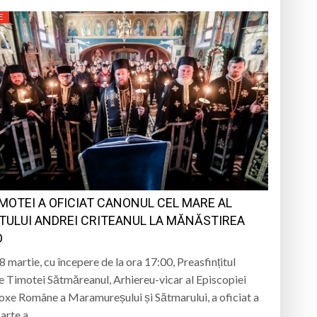
E
IMOTEI A OFICIAT CANONUL CEL MARE AL
TULUI ANDREI CRITEANUL LA MĂNĂSTIREA
D
 8 martie, cu începere de la ora 17:00, Preasfințitul
e Timotei Sătmăreanul, Arhiereu-vicar al Episcopiei
xe Române a Maramureșului și Sătmarului, a oficiat a
arte a…