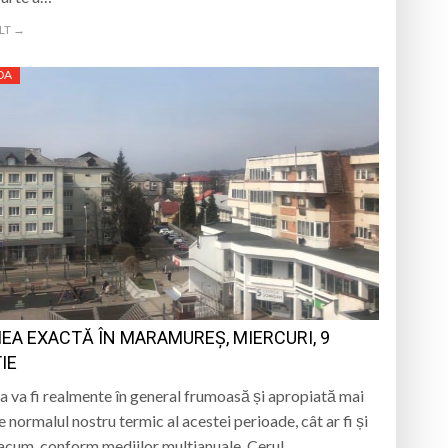
LT →
DA
EA EXACTĂ ÎN MARAMUREȘ, MIERCURI, 9
IE
 va fi realmente în general frumoasă și apropiată mai
e normalul nostru termic al acestei perioade, cât ar fi și
 acum, conform mediilor multianuale. Cerul…