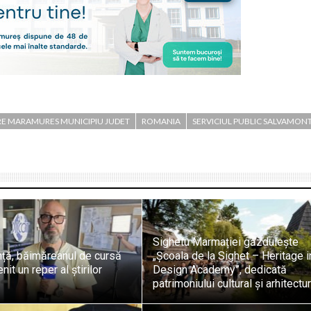
RE MARAMURES MUNICIPIU JUDET
ROMANIA
SERVICIUL PUBLIC SALVAMON
Sighetu Marmației găzduiește
nță, băimăreanul de cursă
„Școala de la Sighet – Heritage i
it un reper al știrilor
Design Academy”, dedicată
patrimoniului cultural și arhitectur