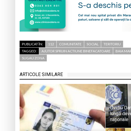
PUBLICAT ÎN:
112
COMUNITATE
SOCIAL
TERITORIU
TAGGED:
AJUTOR SPRIJIN ACTIUNE BINEFACATOARE
BAIA MA
SUGAU ZONA
ARTICOLE SIMILARE
Ovidiu Oa
lungă deven
naționale