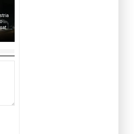
stria
 o
sat