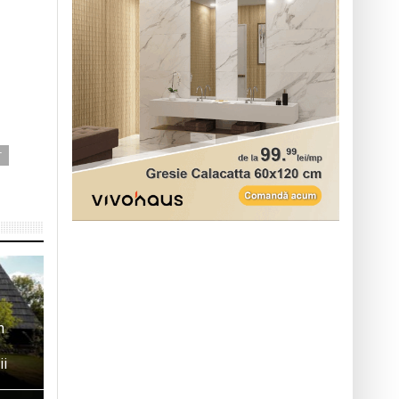
T
n
ii