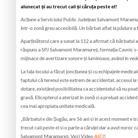
alunecat și au trecut caii și căruța peste el!
Acțiune a Serviciului Public Județean Salvamont Maramur
într-o zonă greu accesibilă. Un bărbat aflat la pădure a f
Aparținătorul care a sunat la 112 a afirmat că bărbatul 
răspuns a SPJ Salvamont Maramureș, formația Cavnic s-a 
mijloace de avertizare sonore și luminoase, având în vede
La fața locului a făcut joncțiunea și cu echipajele medic
faptului că terenul este extrem de accidentat, accesul l
dotare, existând posibilitatea ca accidentatul să nu poat
gravă. Elicopterul a aterizat în zonă si a preluat accident
cea mai apropiata unitate medicală.
„Bărbatul e din Șugău, are 56 ani si in acest moment e tra
trecut caii peste el si o parte a căruței dar a avut noroc 
Salvamont Maramureș. Vezi Video
AICI
!