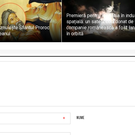
Premieră pentru România în indu
spațială: un satelit coordonat de
znuiește Sfântul Proroc
companie românească a fost lan
teanul
în orbită
*
NUME