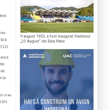
dent
prim
9 august 1953, a fost inaugurat Stadionul
fără
„23 August” din Baia Mare
 112).
 cauza
din
 de
t la
or si au
l SPJ