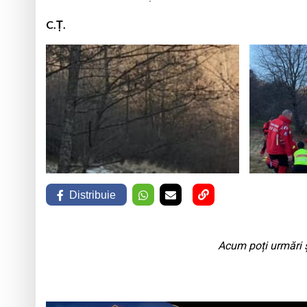
C.Ț.
Distribuie
Acum poți urmări ș