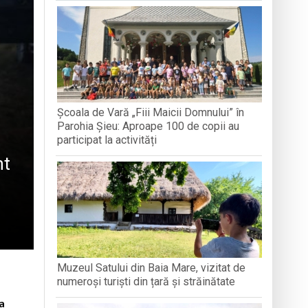
odocși (ITO) de la București
găciunea și postul, arme duhovnicești în
loc în satul Breb
Școala de Vară „Fiii Maicii Domnului” în
adiții și voie bună la Breb
Parohia Șieu: Aproape 100 de copii au
participat la activități
nt
Muzeul Satului din Baia Mare, vizitat de
numeroși turiști din țară și străinătate
a