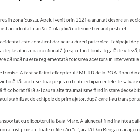
eș în zona Șugău. Apelul venit prin 112 i-a anunțat despre un acci
ost accidentat, caii și căruța plină cu lemne trecând peste el.
accidentat este conștient dar acuză dureri puternice. Echipajul de 
deplasat în zona menționată (respectând limita legală de viteză, 
re că încă nu este reglementată folosirea acestora în interventiile
ale trimise. A fost solicitat elicopterul SMURD de la POA Jibou din
a victimă făcându-se doar pe jos cu toate echipamentele de salvare 
ă fi coborât fără a-i cauza alte traumatisme fiind în stare deosebit
atul stabilizat de echipele de prim ajutor, după care l-au transporta
nsportat cu elicopterul la Baia Mare. A alunecat fiind inaintea cail
ca nu a fost prins cu toate roțile căruței”, arată Dan Benga, manageru