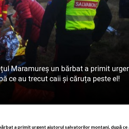
GRAFICULUI
atul Baia Mare, la Întâlnirea Internațională a Tinerilor Ort
: Meditație la Duminica a 10-a după Rusalii – credința, ru
ie în Maramureș: Tabăra „Maramureș Family Camp” va avea 
 în inima Maramureșului: „Fest în Vale” aduce trei zile de tr
ețul Maramureș un bărbat a primit urge
ă ce au trecut caii și căruța peste el!
rbat a primit urgent ajutorul salvatorilor montani, după ce 