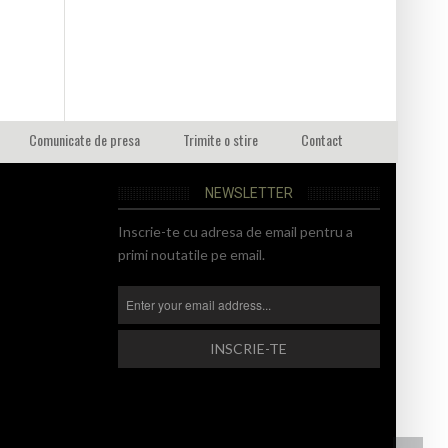
Comunicate de presa
Trimite o stire
Contact
NEWSLETTER
Inscrie-te cu adresa de email pentru a
primi noutatile pe email.