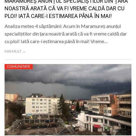
MARAMUREȘ ANUNȚUL SPECIALIȘTILOR DIN ȚARA
NOASTRĂ ARATĂ CĂ VA FI VREME CALDĂ DAR CU
PLOI! IATĂ CARE-I ESTIMAREA PÂNĂ ÎN MAI!
Analiza meteo 4 săptămâni: Acum în Maramureș anunțul
specialiștilor din țara noastră arată că va fi vreme caldă dar
cu ploi! Iată care-i estimarea până în mai! Vreme…
MAI MULT →
COMUNITATE