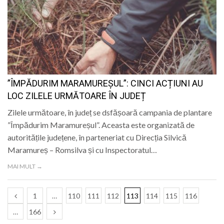
”ÎMPĂDURIM MARAMUREȘUL”: CINCI ACȚIUNI AU
LOC ZILELE URMĂTOARE ÎN JUDEȚ
Zilele următoare, în județ se dsfășoară campania de plantare
”Împădurim Maramureșul”. Aceasta este organizată de
autoritățile județene, în parteneriat cu Direcția Silvică
Maramureș – Romsilva și cu Inspectoratul…
MAI MULT →
1
…
110
111
112
113
114
115
116
…
166