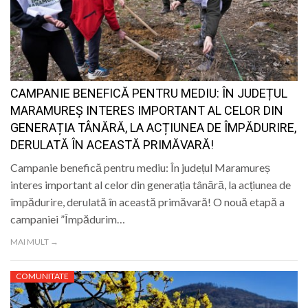
CAMPANIE BENEFICĂ PENTRU MEDIU: ÎN JUDEȚUL
MARAMUREȘ INTERES IMPORTANT AL CELOR DIN
GENERAȚIA TÂNĂRĂ, LA ACȚIUNEA DE ÎMPĂDURIRE,
DERULATĂ ÎN ACEASTĂ PRIMĂVARĂ!
Campanie benefică pentru mediu: În județul Maramureș
interes important al celor din generația tânără, la acțiunea de
împădurire, derulată în această primăvară! O nouă etapă a
campaniei ”Împădurim…
MAI MULT →
COMUNITATE