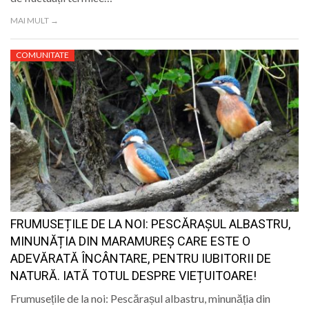
MAI MULT →
COMUNITATE
FRUMUSEȚILE DE LA NOI: PESCĂRAȘUL ALBASTRU,
MINUNĂȚIA DIN MARAMUREȘ CARE ESTE O
ADEVĂRATĂ ÎNCÂNTARE, PENTRU IUBITORII DE
NATURĂ. IATĂ TOTUL DESPRE VIEȚUITOARE!
Frumusețile de la noi: Pescărașul albastru, minunăția din