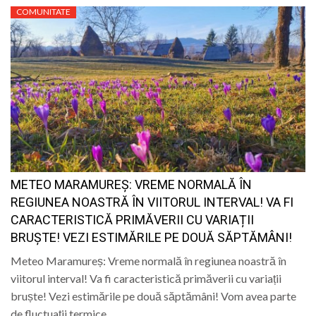
COMUNITATE
METEO MARAMUREȘ: VREME NORMALĂ ÎN
REGIUNEA NOASTRĂ ÎN VIITORUL INTERVAL! VA FI
CARACTERISTICĂ PRIMĂVERII CU VARIAȚII
BRUȘTE! VEZI ESTIMĂRILE PE DOUĂ SĂPTĂMÂNI!
Meteo Maramureș: Vreme normală în regiunea noastră în
viitorul interval! Va fi caracteristică primăverii cu variații
bruște! Vezi estimările pe două săptămâni! Vom avea parte
de fluctuații termice…