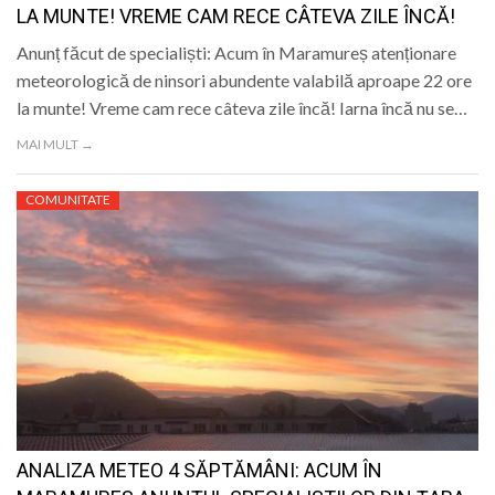
LA MUNTE! VREME CAM RECE CÂTEVA ZILE ÎNCĂ!
Anunț făcut de specialiști: Acum în Maramureș atenționare
meteorologică de ninsori abundente valabilă aproape 22 ore
la munte! Vreme cam rece câteva zile încă! Iarna încă nu se…
MAI MULT →
COMUNITATE
ANALIZA METEO 4 SĂPTĂMÂNI: ACUM ÎN