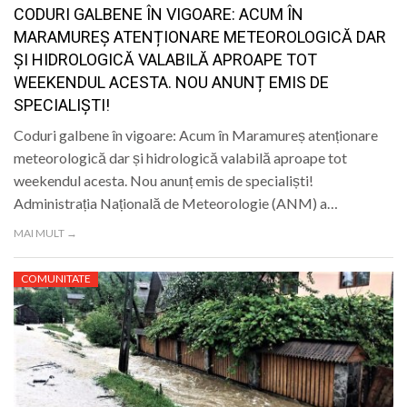
CODURI GALBENE ÎN VIGOARE: ACUM ÎN
MARAMUREȘ ATENȚIONARE METEOROLOGICĂ DAR
ȘI HIDROLOGICĂ VALABILĂ APROAPE TOT
WEEKENDUL ACESTA. NOU ANUNȚ EMIS DE
SPECIALIȘTI!
Coduri galbene în vigoare: Acum în Maramureș atenționare
meteorologică dar și hidrologică valabilă aproape tot
weekendul acesta. Nou anunț emis de specialiști!
Administrația Națională de Meteorologie (ANM) a…
MAI MULT →
COMUNITATE