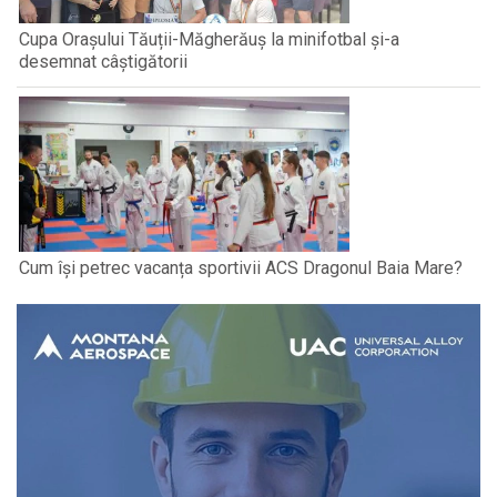
Cupa Orașului Tăuții-Măgherăuș la minifotbal și-a
desemnat câștigătorii
Cum își petrec vacanța sportivii ACS Dragonul Baia Mare?