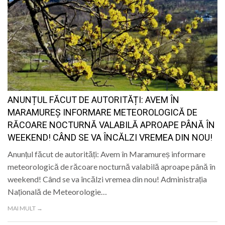
ANUNȚUL FĂCUT DE AUTORITĂȚI: AVEM ÎN
MARAMUREȘ INFORMARE METEOROLOGICĂ DE
RĂCOARE NOCTURNĂ VALABILĂ APROAPE PÂNĂ ÎN
WEEKEND! CÂND SE VA ÎNCĂLZI VREMEA DIN NOU!
Anunțul făcut de autorități: Avem în Maramureș informare
meteorologică de răcoare nocturnă valabilă aproape până în
weekend! Când se va încălzi vremea din nou! Administrația
Națională de Meteorologie…
MAI MULT →