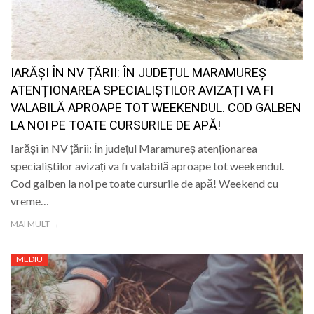
IARĂȘI ÎN NV ȚĂRII: ÎN JUDEȚUL MARAMUREȘ
ATENȚIONAREA SPECIALIȘTILOR AVIZAȚI VA FI
VALABILĂ APROAPE TOT WEEKENDUL. COD GALBEN
LA NOI PE TOATE CURSURILE DE APĂ!
Iarăși în NV țării: În județul Maramureș atenționarea
specialiștilor avizați va fi valabilă aproape tot weekendul.
Cod galben la noi pe toate cursurile de apă! Weekend cu
vreme…
MAI MULT →
MEDIU