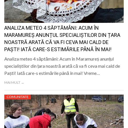
LIFE
ANALIZA METEO 4 SĂPTĂMÂNI: ACUM ÎN
MARAMUREȘ ANUNȚUL SPECIALIȘTILOR DIN ȚARA
NOASTRĂ ARATĂ CĂ VA FI CEVA MAI CALD DE
PAȘTI! IATĂ CARE-S ESTIMĂRILE PÂNĂ ÎN MAI!
Analiza meteo 4 săptămâni: Acum în Maramureș anunțul
specialiștilor din țara noastră arată că va fi ceva mai cald de
Paști! Iată care-s estimările până în mai! Vreme…
MAI MULT →
COMUNITATE