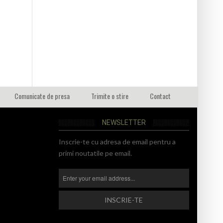
Comunicate de presa
Trimite o stire
Contact
NEWSLETTER
Inscrie-te cu adresa de email pentru a
primi noutatile pe email.