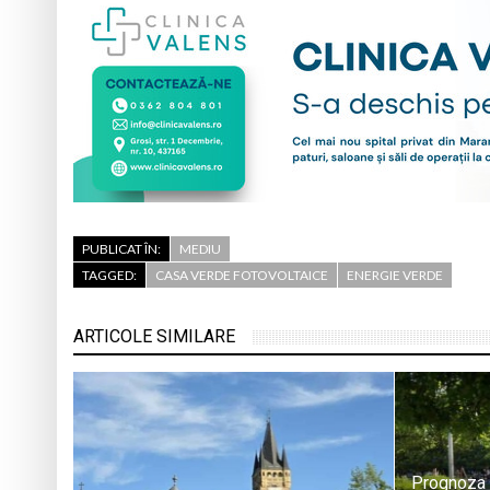
PUBLICAT ÎN:
MEDIU
TAGGED:
CASA VERDE FOTOVOLTAICE
ENERGIE VERDE
ARTICOLE SIMILARE
Prognoza