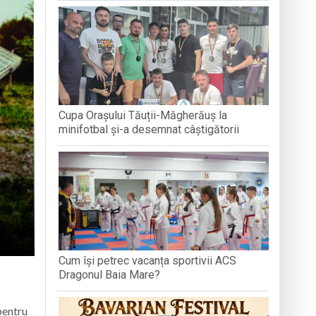
GRAND PR
articipat la activități
e
Cupa Orașului Tăuții-Măgherăuș la
 avansează conform graficului
minifotbal și-a desemnat câștigătorii
Cum își petrec vacanța sportivii ACS
Dragonul Baia Mare?
pentru