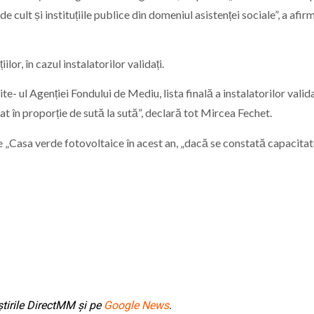
e cult și instituțiile publice din domeniul asistenței sociale”, a afir
lor, în cazul instalatorilor validați.
- ul Agenției Fondului de Mediu, lista finală a instalatorilor valida
 în proporție de sută la sută”, declară tot Mircea Fechet.
e „Casa verde fotovoltaice în acest an, „dacă se constată capacita
tirile DirectMM și pe
Google News
.