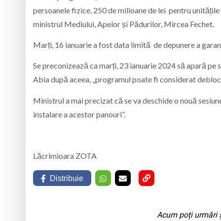
persoanele fizice, 250 de milioane de lei pentru unitățile d
ministrul Mediului, Apelor și Pădurilor, Mircea Fechet.
Marți, 16 ianuarie a fost data limită de depunere a garanții
Se preconizează ca marți, 23 ianuarie 2024 să apară pe site
Abia după aceea, „programul poate fi considerat deblocat
Ministrul a mai precizat că se va deschide o nouă sesiun
instalare a acestor panouri”.
Lăcrimioara ZOTA
Distribuie
Acum poți urmări ș