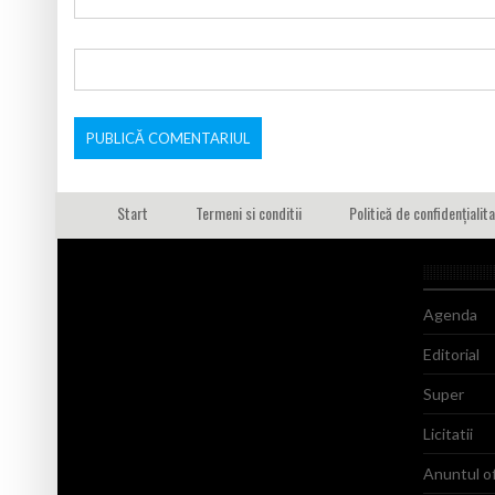
Start
Termeni si conditii
Politică de confidențialit
Agenda
Editorial
Super
Licitatii
Anuntul of