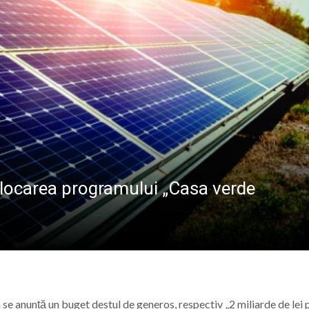
BAVAREZE PE CÂMPIA TINERETULUI
 Maicii Domnului” în Parohia Șieu: Aproape 100 de copii au p
Baia Mare, vizitat de numeroși turiști din țară și străinătat
ost inaugurat Stadionul „23 August” din Baia Mare
tizare energetică la Școala Generală din Bușag. Proiectul
blocarea programului „Casa verde
se anunță un buget destul de generos, respectiv „2 miliarde de lei 