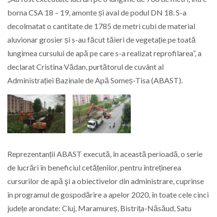
borna CSA 18 – 19, amonte și aval de podul DN 18. S-a
decolmatat o cantitate de 1785 de metri cubi de
material
aluvionar grosier și s-au făcut tăieri de vegetație pe toată
lungimea cursului de apă pe care s-a realizat reprofilarea”, a
declarat Cristina Vădan, purtătorul de cuvânt al
Administrației Bazinale de Apă Someș-Tisa (ABAST).
Reprezentanții ABAST execută, în această perioadă, o serie
de lucrări în beneficiul cetățenilor, pentru întreținerea
cursurilor de apă şi a obiectivelor din administrare, cuprinse
în programul de gospodărire a apelor 2020, în toate cele cinci
județe arondate: Cluj, Maramureș, Bistrița-Năsăud, Satu