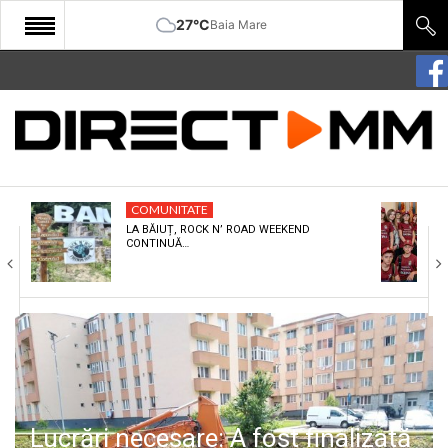
27°C
Baia Mare
START
COMUNITATE
EDITORIAL
COMUNITATE
CULTURA
LA BĂIUȚ, ROCK N’ ROAD WEEKEND
CONTINUĂ…
ECONOMIE
SANATATE
SPORT
SPECIAL
POLITIC
Lucrări necesare: A fost finalizată