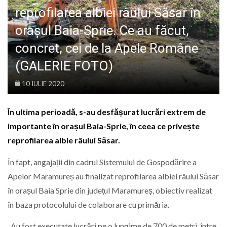
LIFE
reprofilarea albiei râului Săsar în
orașul Baia-Sprie. Ce au făcut,
concret, cei de la Apele Române
(GALERIE FOTO)
10 IULIE 2020
În ultima perioadă, s-au desfășurat lucrări extrem de
importante în orașul Baia-Sprie, în ceea ce privește
reprofilarea albie râului Săsar.
În fapt, angajații din cadrul Sistemului de Gospodărire a
Apelor Maramureș au finalizat reprofilarea albiei râului Săsar
în orașul Baia Sprie din județul Maramureș, obiectiv realizat
în baza protocolului de colaborare cu primăria.
„Au fost executate lucrări pe o lungime de 700 de metri, între