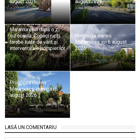
august 2026
august 2026
Furtuna a lovit
Maramureșul după o zi
sufocantă. Copaci rupți,
Prognoza meteo
tarabe luate de vânt și
Maramureș, joi 6 august
intervenții ale pompierilor
2026
Prognoza meteo
Maramureș, miercuri 5
august 2026
LASĂ UN COMENTARIU