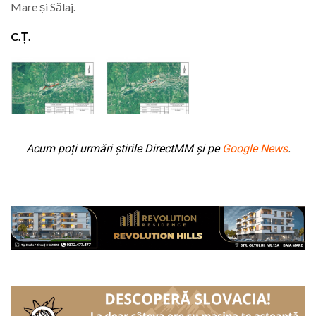
Mare și Sălaj.
C.Ț.
Acum poți urmări știrile DirectMM și pe
Google News
.