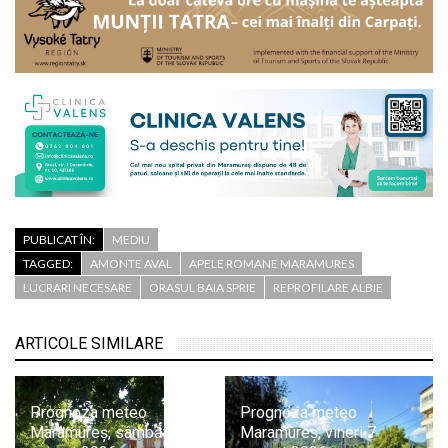
PUBLICAT ÎN:
MEDIU
TAGGED:
AMONTE AVAL
APELE ROMANE MARAMURES
LUCRARI NECESARE
ORASUL BAIA SPRIE
REPROFILARE ALBIE
ARTICOLE SIMILARE
Prognoza meteo
Prognoza meteo
Maramureș, sâmbătă 8
Maramureș, vineri 7