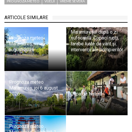
PROGNOZA METEO
VIJELII
VREME SEVERĂ
ARTICOLE SIMILARE
Furtuna a lovit
Maramureșul după o zi
Prognoza meteo
sufocantă. Copaci rupți,
Maramureș, vineri 7
tarabe luate de vânt și
august 2026
intervenții ale pompierilor
Prognoza meteo
Maramureș, joi 6 august
2026
Clipa de Natură
Prognoza meteo