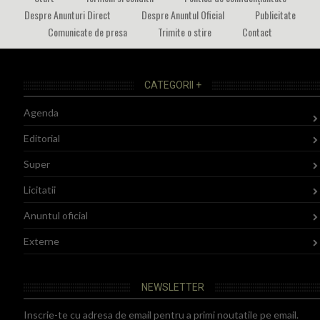
Despre Anunturi Direct
Despre Anuntul Oficial
Publicitate
Comunicate de presa
Trimite o stire
Contact
CATEGORII +
Agenda
Editorial
Super
Licitatii
Anuntul oficial
Externe
NEWSLETTER
Inscrie-te cu adresa de email pentru a primi noutatile pe email.