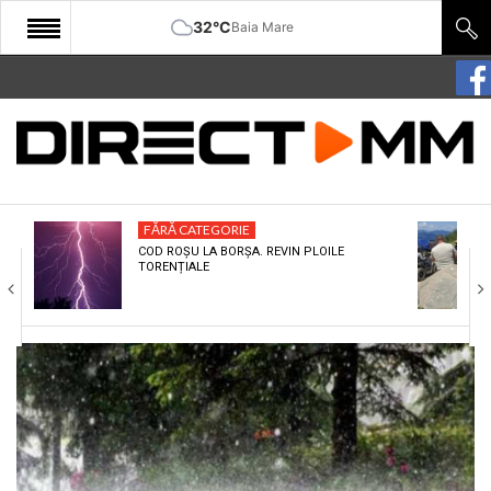
32°C
Baia Mare
START
COMUNITATE
EDITORIAL
FĂRĂ CATEGORIE
CULTURA
COD ROȘU LA BORȘA. REVIN PLOILE
TORENȚIALE
ECONOMIE
SANATATE
SPORT
SPECIAL
POLITIC