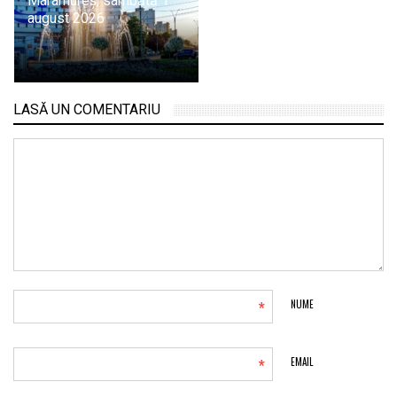
Maramureș, sâmbătă 1
august 2026
LASĂ UN COMENTARIU
*
NUME
*
EMAIL