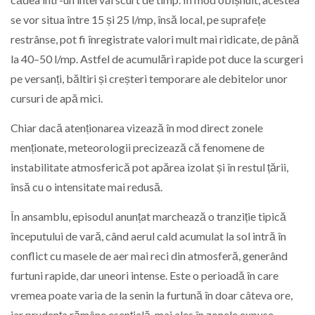
se vor situa între 15 și 25 l/mp, însă local, pe suprafețe
restrânse, pot fi înregistrate valori mult mai ridicate, de până
la 40–50 l/mp. Astfel de acumulări rapide pot duce la scurgeri
pe versanți, băltiri și creșteri temporare ale debitelor unor
cursuri de apă mici.
Chiar dacă atenționarea vizează în mod direct zonele
menționate, meteorologii precizează că fenomene de
instabilitate atmosferică pot apărea izolat și în restul țării,
însă cu o intensitate mai redusă.
În ansamblu, episodul anunțat marchează o tranziție tipică
începutului de vară, când aerul cald acumulat la sol intră în
conflict cu masele de aer mai reci din atmosferă, generând
furtuni rapide, dar uneori intense. Este o perioadă în care
vremea poate varia de la senin la furtună în doar câteva ore,
iar prudența rămâne esențială, mai ales în zonele expuse