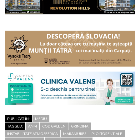
PUBLICAT ÎN:
MEDIU
TAGGED:
ANM
COD GALBEN
GRINDINA
INSTABILITATE ATMOSFERICA
MARAMURES
PLOI TORENTIALE