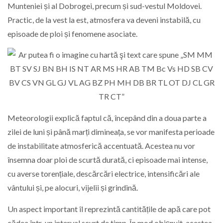
Munteniei și al Dobrogei, precum și sud-vestul Moldovei.
Practic, de la vest la est, atmosfera va deveni instabilă, cu
episoade de ploi și fenomene asociate.
Meteorologii explică faptul că, începând din a doua parte a
zilei de luni și până marți dimineața, se vor manifesta perioade
de instabilitate atmosferică accentuată. Acestea nu vor
însemna doar ploi de scurtă durată, ci episoade mai intense,
cu averse torențiale, descărcări electrice, intensificări ale
vântului și, pe alocuri, vijelii și grindină.
Un aspect important îl reprezintă cantitățile de apă care pot
cădea într-un interval scurt de timp. În mod obișnuit, acestea