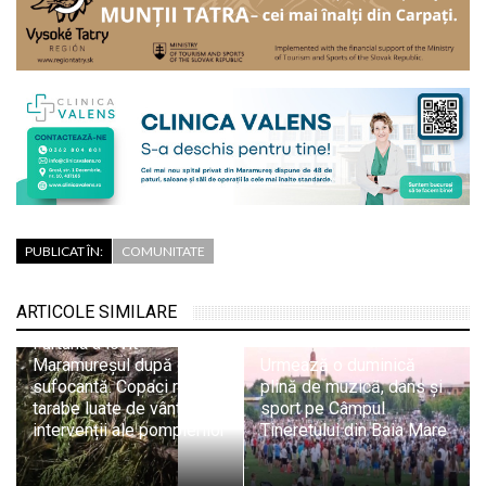
PUBLICAT ÎN:
COMUNITATE
ARTICOLE SIMILARE
Furtuna a lovit
Maramureșul după o zi
Urmează o duminică
sufocantă. Copaci rupți,
plină de muzică, dans și
tarabe luate de vânt și
sport pe Câmpul
intervenții ale pompierilor
Tineretului din Baia Mare