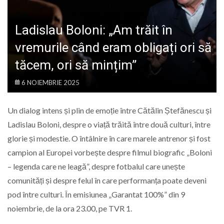
LIFE
Ladislau Boloni: „Am trăit în
vremurile când eram obligați ori să
tăcem, ori să mințim”
6 NOIEMBRIE 2025
Un dialog intens și plin de emoție între Cătălin Ștefănescu și
Ladislau Boloni, despre o viață trăită între două culturi, între
glorie și modestie. O întâlnire în care marele antrenor și fost
campion al Europei vorbește despre filmul biografic „Boloni
– legenda care ne leagă”, despre fotbalul care unește
comunități și despre felul în care performanța poate deveni
pod între culturi. În emisiunea „Garantat 100%” din 9
noiembrie, de la ora 23.00, pe TVR 1.