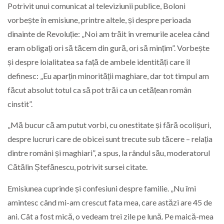
Potrivit unui comunicat al televiziunii publice, Boloni
vorbește în emisiune, printre altele, și despre perioada
dinainte de Revoluție: „Noi am trăit în vremurile acelea când
eram obligați ori să tăcem din gură, ori să mințim”. Vorbește
și despre loialitatea sa față de ambele identități care îl
definesc: „Eu aparțin minorității maghiare, dar tot timpul am
făcut absolut totul ca să pot trăi ca un cetățean român
cinstit”.
„Mă bucur că am putut vorbi, cu onestitate și fără ocolișuri,
despre lucruri care de obicei sunt trecute sub tăcere – relația
dintre români și maghiari”, a spus, la rândul său, moderatorul
Cătălin Ștefănescu, potrivit sursei citate.
Emisiunea cuprinde și confesiuni despre familie. „Nu îmi
amintesc când mi-am crescut fata mea, care astăzi are 45 de
ani. Cât a fost mică, o vedeam trei zile pe lună. Pe maică-mea