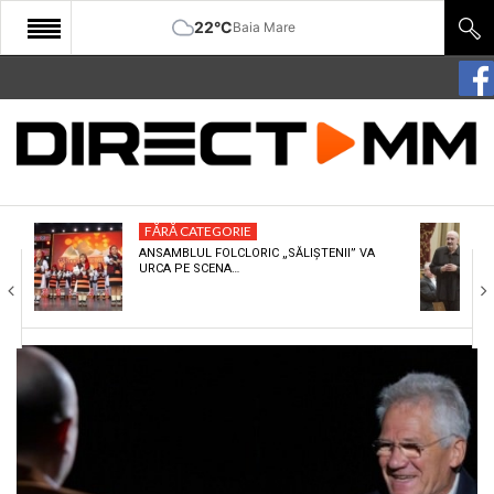
22°C
Baia Mare
START
COMUNITATE
EDITORIAL
FĂRĂ CATEGORIE
CULTURA
ANSAMBLUL FOLCLORIC „SĂLIȘTENII” VA
URCA PE SCENA…
ECONOMIE
SANATATE
SPORT
SPECIAL
POLITIC