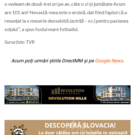
o vedeam de două-trei ori pe an, câte o zi și jumătate Acum
are 101 ani! Nevastă-mea este o eroină, dat fiind faptul că a
renunțat la o meserie deosebită
(actriță – n
.r.
)
pentru pasiunea
soțului”’, a spus fostul mare fotbalist.
Sursa foto: TVR
Acum poți urmări știrile DirectMM și pe
Google News
.