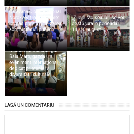
Caravana Cloud Regional
Nord-Vest în Baia Mare:
„Zilele Moiseiului” se vor
Un pas spre digitalizarea
desfășura în perioada
administrației publice
14–16 august
Muzeul de Mineralogie
Baia Mare, gazda unui
eveniment internațional
dedicat prieteniei și
diversității culturale
LASĂ UN COMENTARIU