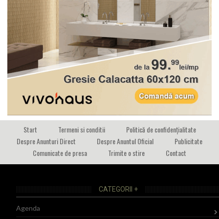
Start
Termeni si conditii
Politică de confidențialitate
Despre Anunturi Direct
Despre Anuntul Oficial
Publicitate
Comunicate de presa
Trimite o stire
Contact
CATEGORII +
Agenda