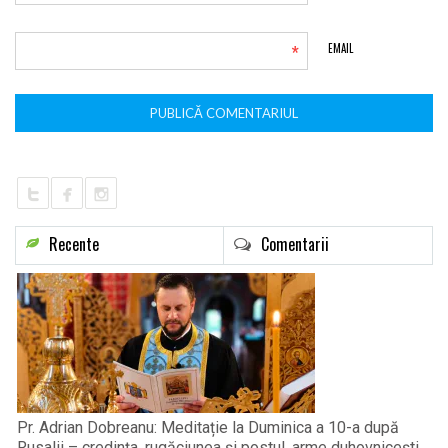
*
EMAIL
Recente
Comentarii
Pr. Adrian Dobreanu: Meditație la Duminica a 10-a după
Rusalii – credința, rugăciunea și postul, arme duhovnicești