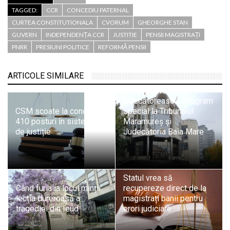
TAGGED:
CCR
CONCEDIU PATERNAL
CURTEA CONSTITUTIONALA
CVORUM
GHEORGHE STAN
GUVERN
INDEPENDENȚA CCR
JUSTITIE
PENSII MAGISTRAȚI
PNRR
PRESIUNI POLITICE
REFORMĂ PENSII
ARTICOLE SIMILARE
A început vacanța
judecătorească. Program
CSM scoate la concurs
special la Tribunalul
410 posturi în sistemul
Maramureș și
de justiție
Judecătoria Baia Mare
Statul vrea să
Când furia ia locul minții:
recupereze direct de la
lecția dureroasă a
magistrați banii pentru
tragediei din Ieud
erori judiciare