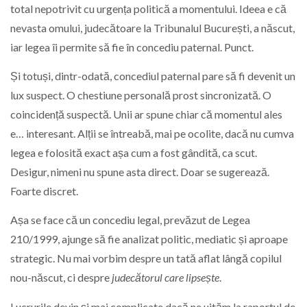
total nepotrivit cu urgența politică a momentului. Ideea e că
nevasta omului, judecătoare la Tribunalul București, a născut,
iar legea îi permite să fie în concediu paternal. Punct.
Și totuși, dintr-odată, concediul paternal pare să fi devenit un
lux suspect. O chestiune personală prost sincronizată. O
coincidență suspectă. Unii ar spune chiar că momentul ales
e… interesant. Alții se întreabă, mai pe ocolite, dacă nu cumva
legea e folosită exact așa cum a fost gândită, ca scut.
Desigur, nimeni nu spune asta direct. Doar se sugerează.
Foarte discret.
Așa se face că un concediu legal, prevăzut de Legea
210/1999, ajunge să fie analizat politic, mediatic și aproape
strategic. Nu mai vorbim despre un tată aflat lângă copilul
nou-născut, ci despre
judecătorul care lipsește
.
Lucrurile devin și mai complicate dacă ne uităm la raportul de