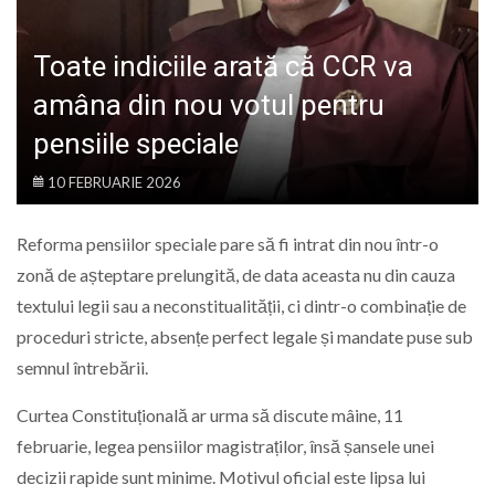
LIFE
Toate indiciile arată că CCR va
amâna din nou votul pentru
pensiile speciale
10 FEBRUARIE 2026
Reforma pensiilor speciale pare să fi intrat din nou într-o
zonă de așteptare prelungită, de data aceasta nu din cauza
textului legii sau a neconstitualității, ci dintr-o combinație de
proceduri stricte, absențe perfect legale și mandate puse sub
semnul întrebării.
Curtea Constituțională ar urma să discute mâine, 11
februarie, legea pensiilor magistraților, însă șansele unei
decizii rapide sunt minime. Motivul oficial este lipsa lui