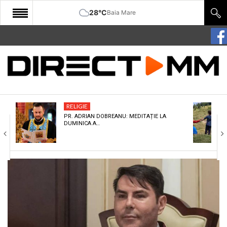
28°C
Baia Mare
START
COMUNITATE
EDITORIAL
RELIGIE
CULTURA
PR. ADRIAN DOBREANU: MEDITAȚIE LA
DUMINICA A…
ECONOMIE
SANATATE
SPORT
SPECIAL
POLITIC