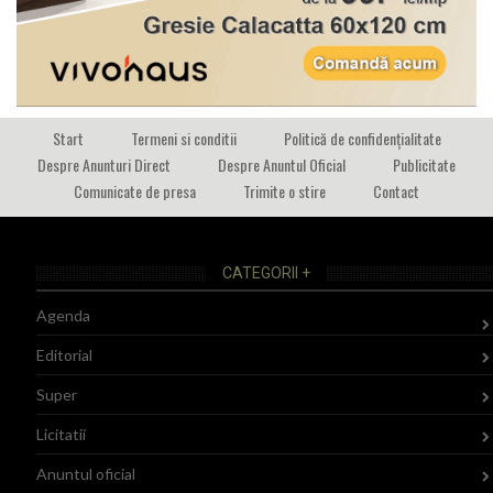
Start
Termeni si conditii
Politică de confidențialitate
Despre Anunturi Direct
Despre Anuntul Oficial
Publicitate
Comunicate de presa
Trimite o stire
Contact
CATEGORII +
Agenda
Editorial
Super
Licitatii
Anuntul oficial