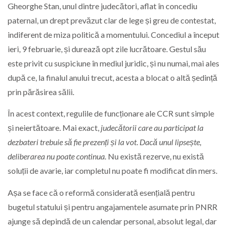
Gheorghe Stan, unul dintre judecători, aflat în concediu
paternal, un drept prevăzut clar de lege și greu de contestat,
indiferent de miza politică a momentului. Concediul a început
ieri, 9 februarie, și durează opt zile lucrătoare. Gestul său
este privit cu suspiciune în mediul juridic, și nu numai, mai ales
după ce, la finalul anului trecut, acesta a blocat o altă ședință
prin părăsirea sălii.
În acest context, regulile de funcționare ale CCR sunt simple
și neiertătoare. Mai exact,
judecătorii care au participat la
dezbateri trebuie să fie prezenți și la vot
.
Dacă unul lipsește,
deliberarea nu poate continua.
Nu există rezerve, nu există
soluții de avarie, iar completul nu poate fi modificat din mers.
Așa se face că o reformă considerată esențială pentru
bugetul statului și pentru angajamentele asumate prin PNRR
ajunge să depindă de un calendar personal, absolut legal, dar