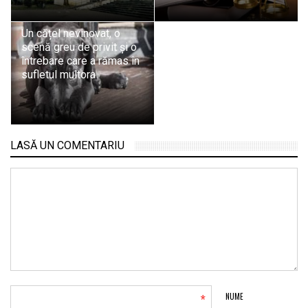
Un cățel nevinovat, o
scenă greu de privit și o
întrebare care a rămas în
sufletul multora
LASĂ UN COMENTARIU
*
NUME