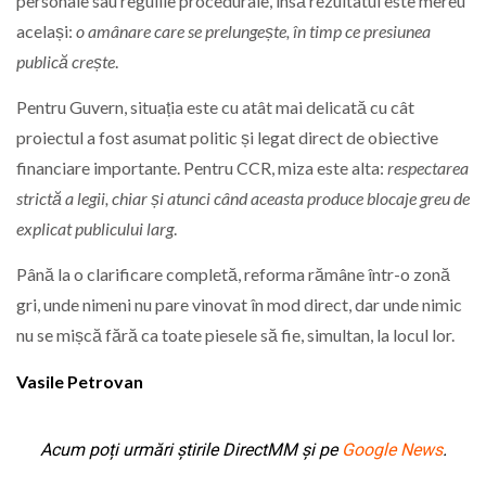
personale sau regulile procedurale, însă rezultatul este mereu
același:
o amânare care se prelungește, în timp ce presiunea
publică crește
.
Pentru Guvern, situația este cu atât mai delicată cu cât
proiectul a fost asumat politic și legat direct de obiective
financiare importante. Pentru CCR, miza este alta:
respectarea
strictă a legii, chiar și atunci când aceasta produce blocaje greu de
explicat publicului larg
.
Până la o clarificare completă, reforma rămâne într-o zonă
gri, unde nimeni nu pare vinovat în mod direct, dar unde nimic
nu se mișcă fără ca toate piesele să fie, simultan, la locul lor.
Vasile Petrovan
Acum poți urmări știrile DirectMM și pe
Google News
.