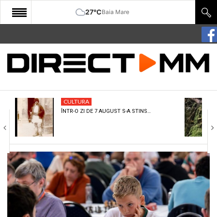
27°C
Baia Mare
START
COMUNITATE
EDITORIAL
CULTURA
CULTURA
ÎNTR-O ZI DE 7 AUGUST S-A STINS…
ECONOMIE
SANATATE
SPORT
SPECIAL
POLITIC