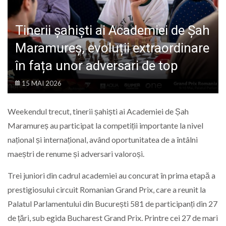
LIFE
Tinerii șahiști ai Academiei de Șah
Maramureș, evoluții extraordinare
în fața unor adversari de top
15 MAI 2026
Weekendul trecut, tinerii șahiști ai Academiei de Șah
Maramureș au participat la competiții importante la nivel
național și internațional, având oportunitatea de a întâlni
maeștri de renume și adversari valoroși.
Trei juniori din cadrul academiei au concurat în prima etapă a
prestigiosului circuit Romanian Grand Prix, care a reunit la
Palatul Parlamentului din București 581 de participanți din 27
de țări, sub egida Bucharest Grand Prix. Printre cei 27 de mari