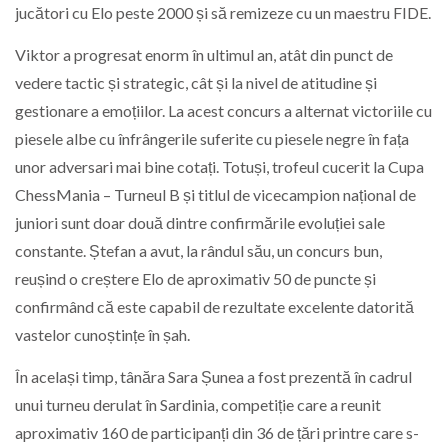
jucători cu Elo peste 2000 și să remizeze cu un maestru FIDE.
Viktor a progresat enorm în ultimul an, atât din punct de
vedere tactic și strategic, cât și la nivel de atitudine și
gestionare a emoțiilor. La acest concurs a alternat victoriile cu
piesele albe cu înfrângerile suferite cu piesele negre în fața
unor adversari mai bine cotați. Totuși, trofeul cucerit la Cupa
ChessMania – Turneul B și titlul de vicecampion național de
juniori sunt doar două dintre confirmările evoluției sale
constante. Ștefan a avut, la rândul său, un concurs bun,
reușind o creștere Elo de aproximativ 50 de puncte și
confirmând că este capabil de rezultate excelente datorită
vastelor cunoștințe în șah.
În același timp, tânăra Sara Șunea a fost prezentă în cadrul
unui turneu derulat în Sardinia, competiție care a reunit
aproximativ 160 de participanți din 36 de țări printre care s-