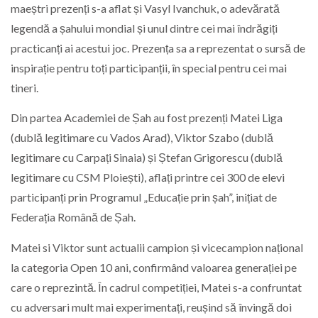
maeștri prezenți s-a aflat și Vasyl Ivanchuk, o adevărată
legendă a șahului mondial și unul dintre cei mai îndrăgiți
practicanți ai acestui joc. Prezența sa a reprezentat o sursă de
inspirație pentru toți participanții, în special pentru cei mai
tineri.
Din partea Academiei de Șah au fost prezenți Matei Liga
(dublă legitimare cu Vados Arad), Viktor Szabo (dublă
legitimare cu Carpați Sinaia) și Ștefan Grigorescu (dublă
legitimare cu CSM Ploiești), aflați printre cei 300 de elevi
participanți prin Programul „Educație prin șah”, inițiat de
Federația Română de Șah.
Matei si Viktor sunt actualii campion și vicecampion național
la categoria Open 10 ani, confirmând valoarea generației pe
care o reprezintă. În cadrul competiției, Matei s-a confruntat
cu adversari mult mai experimentați, reușind să învingă doi