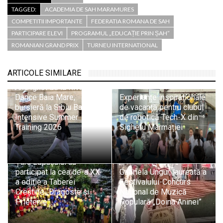
TAGGED:
ACADEMIA DE SAH MARAMURES
COMPETITII IMPORTANTE
FEDERATIA ROMANA DE SAH
PARTICIPARE ELEVI
PROGRAMUL „EDUCAȚIE PRIN ȘAH”
ROMANIAN GRAND PRIX
TURNEU INTERNATIONAL
ARTICOLE SIMILARE
Ana Ignat de la Rivulus
Dance Baia Mare,
Experiențe inspiraționale
bursieră la Sibiu Ballet
de vacanță pentru clubul
Intensive Summer
de robotică Tech-X din
Training 2026
Sighetu Marmației
150 de copii și tineri din
Țara Lăpușului au
participat la cea de-a XX-
Gabriela Ungur, laureată a
a ediție a Taberei
Festivalului-Concurs
Creștine „Dragoste și
Național de Muzică
Prietenie”
Populară „Doina Aninei”