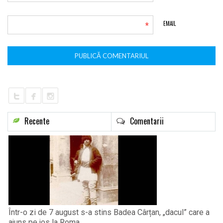
*
EMAIL
Recente
Comentarii
Într-o zi de 7 august s-a stins Badea Cârțan, „dacul” care a
ajuns pe jos la Roma