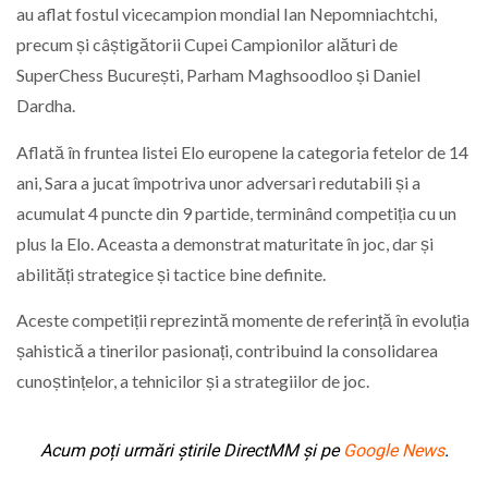
au aflat fostul vicecampion mondial Ian Nepomniachtchi,
precum și câștigătorii Cupei Campionilor alături de
SuperChess București, Parham Maghsoodloo și Daniel
Dardha.
Aflată în fruntea listei Elo europene la categoria fetelor de 14
ani, Sara a jucat împotriva unor adversari redutabili și a
acumulat 4 puncte din 9 partide, terminând competiția cu un
plus la Elo. Aceasta a demonstrat maturitate în joc, dar și
abilități strategice și tactice bine definite.
Aceste competiții reprezintă momente de referință în evoluția
șahistică a tinerilor pasionați, contribuind la consolidarea
cunoștințelor, a tehnicilor și a strategiilor de joc.
Acum poți urmări știrile DirectMM și pe
Google News
.