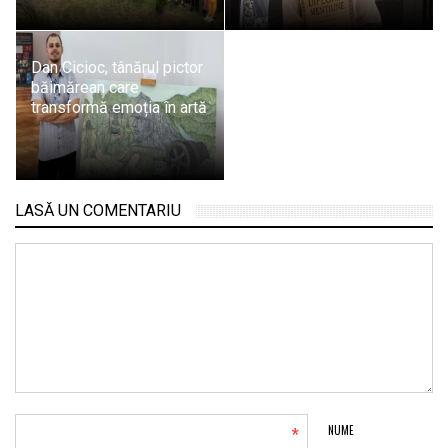
Dan Cicioc, tânărul pictor
băimărean care
transformă emoția în artă
LASĂ UN COMENTARIU
*
NUME