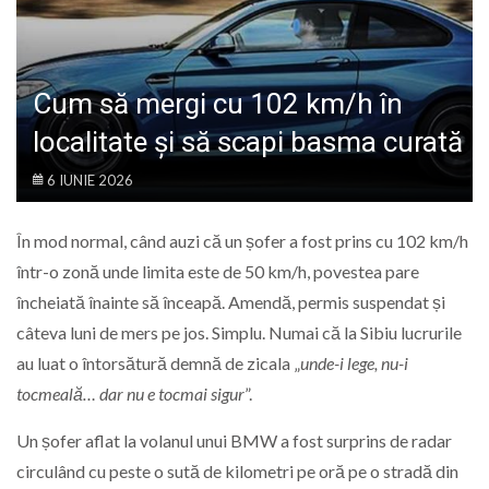
LIFE
Cum să mergi cu 102 km/h în
localitate și să scapi basma curată
6 IUNIE 2026
În mod normal, când auzi că un șofer a fost prins cu 102 km/h
într-o zonă unde limita este de 50 km/h, povestea pare
încheiată înainte să înceapă. Amendă, permis suspendat și
câteva luni de mers pe jos. Simplu. Numai că la Sibiu lucrurile
au luat o întorsătură demnă de zicala „
unde-i lege, nu-i
tocmeală… dar nu e tocmai sigur
”.
Un șofer aflat la volanul unui BMW a fost surprins de radar
circulând cu peste o sută de kilometri pe oră pe o stradă din