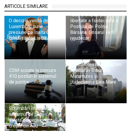
ARTICOLE SIMILARE
ÎCCJ a dispus punerea în
O decizie venită de la
libertate a fostei șefe a
Luxemburg pune
Postului de Poliție
presiune pe Înalta Curte
Bârsana. Dosarul va fi
condusă de Lia Savonea
rejudecat
A început vacanța
judecătorească. Program
CSM scoate la concurs
special la Tribunalul
410 posturi în sistemul
Maramureș și
de justiție
Judecătoria Baia Mare
Schimbări importante în
sistemul de pensii:
vârsta de pensionare
crește din nou