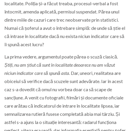
localitate. Poliția și-a făcut treaba, procesul-verbal a fost
întocmit, amenda aplicată, permisul suspendat. Părea unul
dintre miile de cazuri care trec neobservate prin statistici.
Numai că șoferul a avut o întrebare simplă: de unde să știe el
că intrase în localitate dacă nu exista niciun indicator care să
îi spună acest lucru?
La prima vedere, argumentul poate părea o scuză clasică.
Știți, nu am știut că sunt în localitate deoarece nu am văzut
niciun indicator care să spună asta
. Dar, uneori, realitatea are
obiceiul să verifice dacă scuzele sunt adevărate. Iar în acest
caz s-a dovedit că omul nu vorbea doar ca să scape de
sancțiune. A venit cu fotografii, filmări și documente oficiale
care arătau că indicatorul de intrare în localitate lipsea, iar
semnalizarea rutieră fusese completată abia mai târziu. Și
astfel s-a ajuns la o situație interesantă: radarul funcționa
perfect, viteza era reală, dar informația esențială pentru șofer