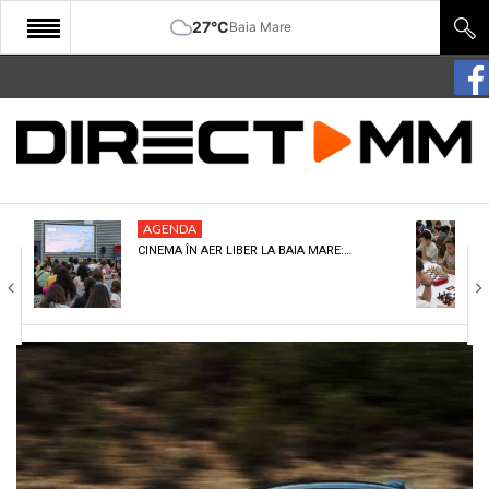
27°C
Baia Mare
START
COMUNITATE
EDITORIAL
AGENDA
CULTURA
CINEMA ÎN AER LIBER LA BAIA MARE:…
ECONOMIE
SANATATE
SPORT
SPECIAL
POLITIC