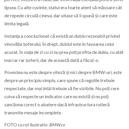
lipsea. Cu alte cuvinte, statul era foarte atent să măsoare cât
de repede circulă cineva, dar uitase să îi spună și care este
limita legală.
Instanța a concluzionat că există un dubiu rezonabil privind
vinovăția șoferului. În drept, dubiul este în favoarea celui
acuzat. În viața de zi cu zi nu prea poți profita de
dubiu
, cu atât
mai rar rar șoferii, dar de această dată a făcut-o.
Povestea nu este despre viteză și nici despre BMW-uri, este
despre un principiu simplu, care spune că regulile trebuie
respectate, dar mai întâi trebuie să fie vizibile. Nu poți cere
cuiva să respecte un indicator care nu există și nu poți
sancționa corect o abatere dacă infrastructura rutieră
transmite mesaje incomplete.
FOTO cu rol ilustrativ:
BMW.ro