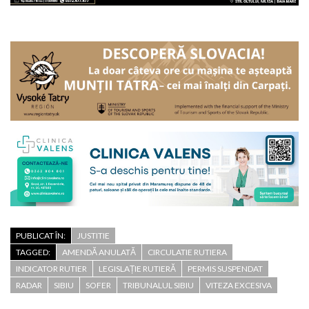
PUBLICAT ÎN:
JUSTITIE
TAGGED:
AMENDĂ ANULATĂ
CIRCULATIE RUTIERA
INDICATOR RUTIER
LEGISLAȚIE RUTIERĂ
PERMIS SUSPENDAT
RADAR
SIBIU
SOFER
TRIBUNALUL SIBIU
VITEZA EXCESIVA