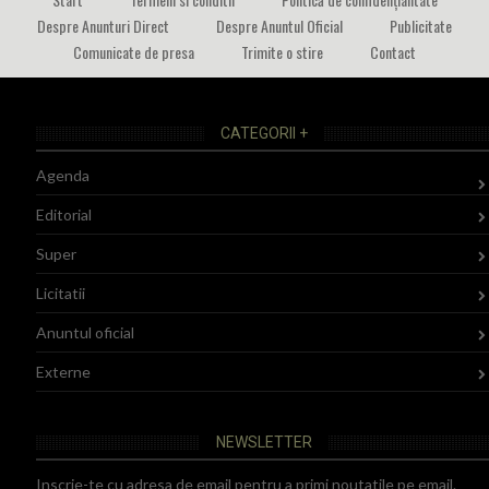
Despre Anunturi Direct
Despre Anuntul Oficial
Publicitate
Comunicate de presa
Trimite o stire
Contact
CATEGORII +
Agenda
Editorial
Super
Licitatii
Anuntul oficial
Externe
NEWSLETTER
Inscrie-te cu adresa de email pentru a primi noutatile pe email.