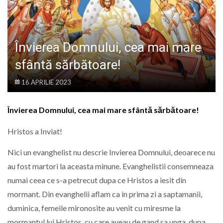
LIFE
Învierea Domnului, cea mai mare
sfântă sărbătoare!
16 APRILIE 2023
Învierea Domnului, cea mai mare sfântă sărbătoare!
Hristos a Inviat!
Nici un evanghelist nu descrie Invierea Domnului, deoarece nu
au fost martori la aceasta minune. Evanghelistii consemneaza
numai ceea ce s-a petrecut dupa ce Hristos a iesit din
mormant. Din evanghelii aflam ca in prima zi a saptamanii,
duminica, femeile mironosite au venit cu miresme la
mormantul lui Hristos, cu care aveau de gand sa unga, dupa