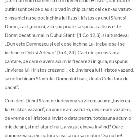
„Cei mai multi oameni cred in Invierea lui Hristos, dar foarte
putini sunt cei ce o au si o vad in chip curat; cei ce n-au vazut-
o insa nici nu se pot inchina lui Iisus Hristos ca unui Sfant si
Domn, caci „nimeni, zice, nu poate sa spuna ca Iisus este
Domn decat numai in Duhul Sfant” [1 Co 12,3], si altundeva:
„Duh este Dumnezeu si cei ce se inchina Lui trebuie sa I se
inchine in Duh si Adevar” [In 4, 24]. Caci nici preasfanta
cantare, pe care o avem acum in fiecare zi in gura, nu spune:
„Invierea lui Hristos crezand „, ci: „Invierea lui Hristos vazand,
sa ne inchinam Sfantului Domnului Iisus, Unuia Celui fara de
pacat”.
Cum deci Duhul Sfant ne indeamna sa zicem acum: „Invierea
lui Hristos vazand”, ca unii ce am vazut-o, desi n-am vazut-o,
de vreme ce Hristos a inviat o data pentru totdeauna acum o
mie de ani, si nici atunci nu L-a vazut cineva Inviind? Oare
dumnezeiasca Scriptura vrea ca noi sa mintim? Sa nu fie!