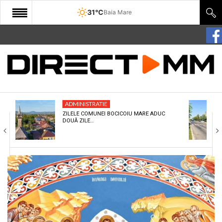
31°C
Baia Mare
START
COMUNITATE
EDITORIAL
ADMINISTRATIE
CULTURA
ZILELE COMUNEI BOCICOIU MARE ADUC
DOUĂ ZILE…
ECONOMIE
SANATATE
SPORT
SPECIAL
POLITIC