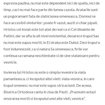
expresia paulina, nu mai este dependent nici de spatiu, nici de
timp, caci nu mai face parte din lumea cazuta. Aratarile sunt
un pogoramant fata de slabiciunea omeneasca. Domnul se
face accesibil simturilor: poate fi vazut, auzit si chiar pipait.
Hristos cel inviat este tot atat de real ca si Cel dinainte de
Patimi, dar se afla la alt nivel existential, deoarece trupul Sau
nu mai este supus mortii, in El straluceste Duhul. Desi trupul a
fost indumnezeit, ca si natura Sa omeneasca, firile vor
continua sa ramana neschimbate si de sine statatoare pentru
vesnicie.
Invierea lui Hristos nu este o simpla revenire la viata
pamanteasca, ci inceputul altei vieti: viata vesnica, in care
trupul omenesc nu mai este supus stricaciunii. De aceea,
Biserica Ortodoxa canta in ziua de Pasti: „Praznuim astazi
omorarea mortii si inceputul unei alte vieti, vesnice”.