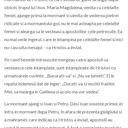
obicei, trupul lui Iisus. Maria Magdalena, venita cu celelalte
femei, ajunge prima la mormant si uimita de vederea pietrei
ridicate si a mormantului gol, nu le mai asteapta pe celelalte
femei si alearga sa le vesteasca apostolilor cele petrecute. Ea
nu mai vede ingerul, care le intampina pe celelalte femei si nici
nu-i asculta mesajul – ca Hristos a inviat.
Pe cand femeile mironosite mergeau catre apostoli sa
vesteasca cele intamplate, sunt intampinate de Hristos cu
urmatoarele cuvinte: „Bucurati-va” si „Nu va temeti”. El le
repeta indemnul dat de inger: „Duceti-va si vestiti fratilor
Mei, sa mearga in Galileea si acolo ma vor vedea”.
La mormant ajung si Ioan si Petru. Desi Ioan soseste primul, el
intra in mormant dupa Petru. In afara de prezenta giulgiului si
a mahramei, care indicau ca Hristos a inviat, apostolii au
vazut in mormant ceva minunat. A fost o experienta invaluita