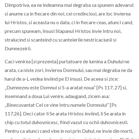
Dimpotriva, ea ne indeamna mai degraba sa spunem adevarul:
si anume ca in fiecare din noi, cei credinciosi, are loc Invierea
lui Hristos, si aceasta nu o data, ci in fiecare ceas, atunci cand,
precum spuneam, Insusi Stapanul Hristos invie Intru noi,
stralucind si scanteind cu scanteierile nestricaciunii si
Dumnezeirii.
Caci venirea [si prezenta] purtatoare de lumina a Duhului ne
arata, ca niste zori, Invierea Domnului, sau mai degraba ne da
harul de a-L vedea inviind pe El Insusi. De aceea si zice:
„Dumnezeu este Domnul si S-a aratat noua” [Ps 117, 27] si,
insemnand a doua Lui venire, adaugand, zicem asa:
„Binecuvantat Cel ce vine Intru numele Domnului” [Ps
117,26]. Deci cator li Se arata Hristos inviind, li Se arata in
chip cu totul duhovnicesc, fiind vazut cu ochii duhovnicesti.
Pentru ca atunci cand vine in noi prin Duhul, ne invie din morti,