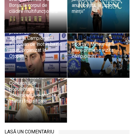
Borșa, la corpul de
anul acesta, la „sportul
clădire multifuncțională
minții”
Maramureșeanul Andrei
Ungur, calificat în finala
probei de 100 metri
spate la Campionatul
European de înot în bazin
Sportivii Minaur Baia
scurt, organizat la
Mare primesc vizita
Otopeni
campioanei
Psiholog Psihoterapeut
Cecilia Ardusătan:
Conceptul de
popularitate în
adolescență, o analiză și
sfaturi folositoare
LASĂ UN COMENTARIU