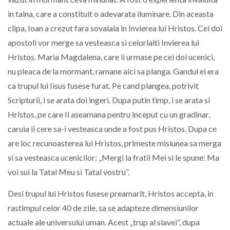
in taina, care a constituit o adevarata iluminare. Din aceasta
clipa, Ioan a crezut fara sovaiala in Invierea lui Hristos. Cei doi
apostoli vor merge sa vesteasca si celorlalti Invierea lui
Hristos. Maria Magdalena, care ii urmase pe cei doi ucenici,
nu pleaca de la mormant, ramane aici sa planga. Gandul ei era
ca trupul lui Iisus fusese furat. Pe cand plangea, potrivit
Scripturii, i se arata doi ingeri. Dupa putin timp, i se arata si
Hristos, pe care Il aseamana pentru inceput cu un gradinar,
caruia ii cere sa-i vesteasca unde a fost pus Hristos. Dupa ce
are loc recunoasterea lui Hristos, primeste misiunea sa merga
si sa vesteasca ucenicilor: „Mergi la fratii Mei si le spune: Ma
voi sui la Tatal Meu si Tatal vostru”.
Desi trupul lui Hristos fusese preamarit, Hristos accepta, in
rastimpul celor 40 de zile, sa se adapteze dimensiunilor
actuale ale universului uman. Acest „trup al slavei”, dupa