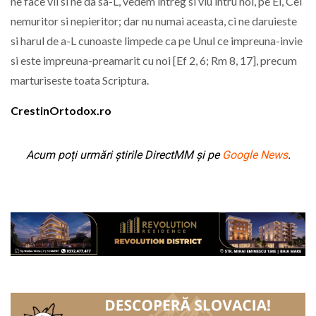
ne face vii si ne da sa-L, vedem intreg si viu intru noi, pe El, Cel
nemuritor si nepieritor; dar nu numai aceasta, ci ne daruieste
si harul de a-L cunoaste limpede ca pe Unul ce impreuna-invie
si este impreuna-preamarit cu noi [Ef 2, 6; Rm 8, 17], precum
marturiseste toata Scriptura.
CrestinOrtodox.ro
Acum poți urmări știrile DirectMM și pe
Google News
.