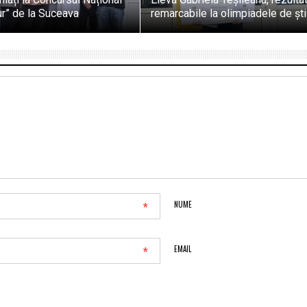
ur” de la Suceava
remarcabile la olimpiadele de ști
*
NUME
*
EMAIL