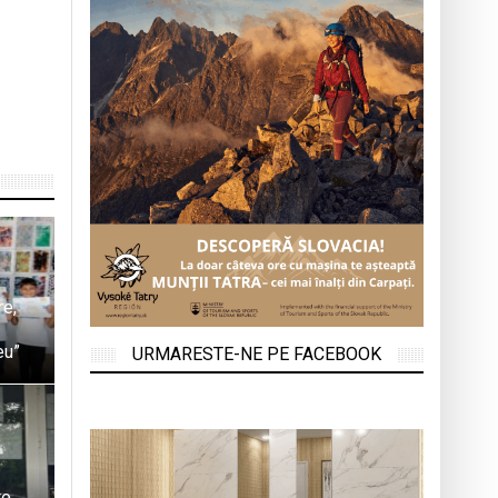
re,
eu”
URMARESTE-NE PE FACEBOOK
te