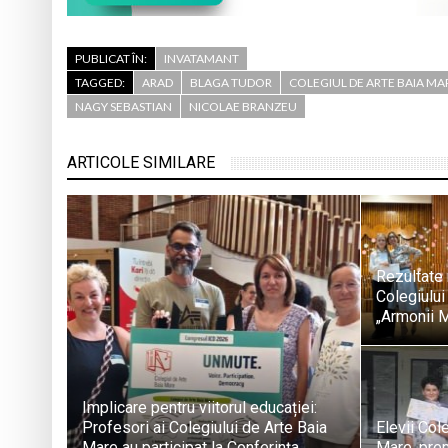
PUBLICAT ÎN:
INVATAMANT
TAGGED:
ARAD
BLAGA TUDOR
COLEGIUL DE ARTE BAIA MA
NAGY SEBASTIAN
NICOLAE BRANZEU
ARTICOLE SIMILARE
Rezultate 
Colegiului
„Armonii M
Implicare pentru viitorul educației:
Profesori ai Colegiului de Arte Baia
Elevii Col
Mare au participat la Conferința
Mare, prem