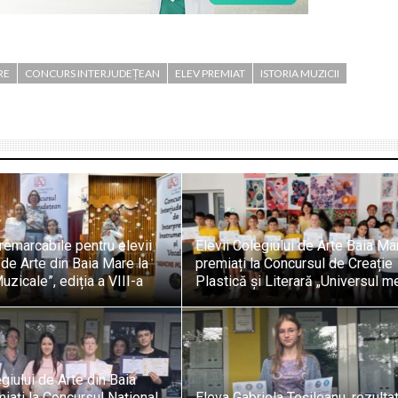
RE
CONCURS INTERJUDEȚEAN
ELEV PREMIAT
ISTORIA MUZICII
remarcabile pentru elevii
Elevii Colegiului de Arte Baia Ma
 de Arte din Baia Mare la
premiați la Concursul de Creație
uzicale”, ediția a VIII-a
Plastică și Literară „Universul m
egiului de Arte din Baia
iați la Concursul Național
Eleva Gabriela Teșileanu, rezulta