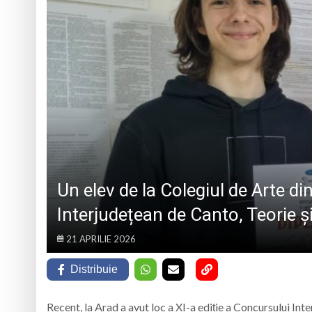
iar cealaltă merge
Andreea-Mihaela Dun
Atelier de lucru man
Ce facem în weeken
„Sprijin pentru sen
Un elev de la Colegiul de Arte d
Interjudețean de Canto, Teorie ș
21 APRILIE 2026
Distribuie
Recent, la Arad a avut loc a XI-a ediție a Concursului Int