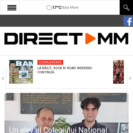
17°C
Baia Mare
START
COMUNITATE
EDITORIAL
COMUNITATE
CULTURA
LA BĂIUȚ, ROCK N’ ROAD WEEKEND
CONTINUĂ…
ECONOMIE
SANATATE
SPORT
SPECIAL
POLITIC
Un elev al Colegiului Național