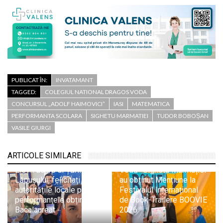
PUBLICAT ÎN:
INVATAMANT
TAGGED:
COLEGIUL NATIONAL DRAGOS VODA
CONCURSUL „ADOLF HAIMOVICI”
IASI
MATEMATICA
PERFORMANTA SCOLARA
SIGHETU MARMATIEI
TUDOR BOBOȘAN
VASILE GIURGI
ARTICOLE SIMILARE
Elevii Colegiului „Dragoș
Elevii de 10 ai Țării
Vodă” Sighetu Marmației
Lăpușului, felicitați de
au obținut Mențiune la
autoritățile locale pentru
Festivalul Internațional
performanțele obținute la
de Book-Trailere BOOVIE
Bacalaureat
2026