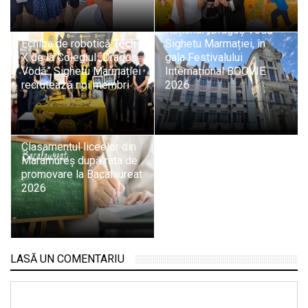
Elevii de la Colegiul
Național „Dragoș Vodă”
Echipa de robotică Tech-
Sighetu Marmației, în
X de la Colegiul „Dragoș
gala Festivalului
Vodă” Sighetu Marmației
Internațional BOOVIE
recrutează noi membri
2026
Clasamentul liceelor din
Maramureș după rata de
promovare la Bacalaureat
2026
LASĂ UN COMENTARIU