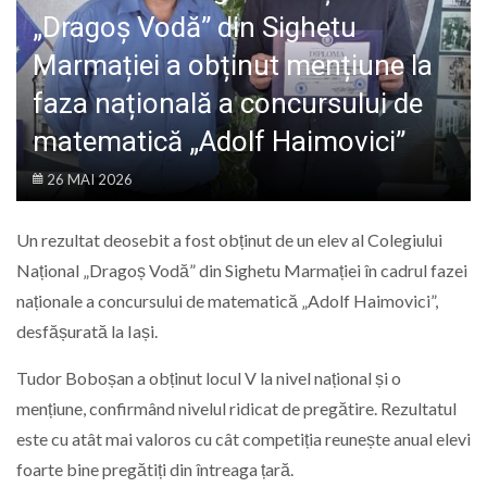
LIFE
„Dragoș Vodă” din Sighetu
Marmației a obținut mențiune la
faza națională a concursului de
matematică „Adolf Haimovici”
26 MAI 2026
Un rezultat deosebit a fost obținut de un elev al Colegiului
Național „Dragoș Vodă” din Sighetu Marmației în cadrul fazei
naționale a concursului de matematică „Adolf Haimovici”,
desfășurată la Iași.
Tudor Boboșan
a obținut locul V la nivel național și o
mențiune, confirmând nivelul ridicat de pregătire. Rezultatul
este cu atât mai valoros cu cât competiția reunește anual elevi
foarte bine pregătiți din întreaga țară.