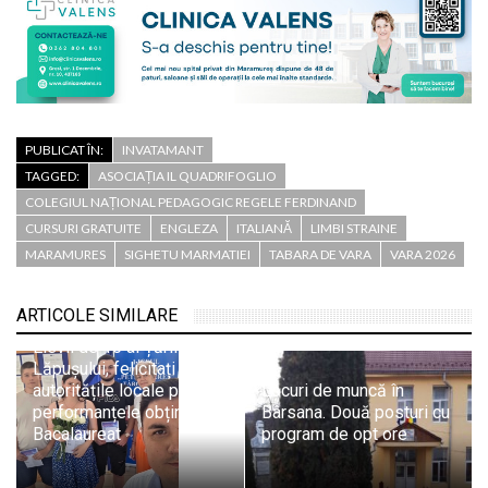
PUBLICAT ÎN:
INVATAMANT
TAGGED:
ASOCIAȚIA IL QUADRIFOGLIO
COLEGIUL NAȚIONAL PEDAGOGIC REGELE FERDINAND
CURSURI GRATUITE
ENGLEZA
ITALIANĂ
LIMBI STRAINE
MARAMURES
SIGHETU MARMATIEI
TABARA DE VARA
VARA 2026
ARTICOLE SIMILARE
Elevii de 10 ai Țării
Lăpușului, felicitați de
autoritățile locale pentru
Locuri de muncă în
performanțele obținute la
Bârsana. Două posturi cu
Bacalaureat
program de opt ore