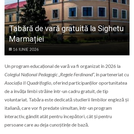
LIFE
Tabără de vară gratuită la Sighetu
Marmației
16 IUNIE 2026
Un program educațional de vară va fi organizat în 2026 la
Colegiul Național Pedagogic „Regele Ferdinand
”
, în parteneriat cu
Asociația Il Quadrifoglio
, oferind participanților oportunitatea
de a învăța limbi străine într-un cadru gratuit, de tip
voluntariat. Tabăra este dedicată studierii limbilor engleză și
italiană, care vor fi predate simultan, într-un program
interactiv, gândit atât pentru începători, cât și pentru
persoane care au deja cunoștințe de bază.