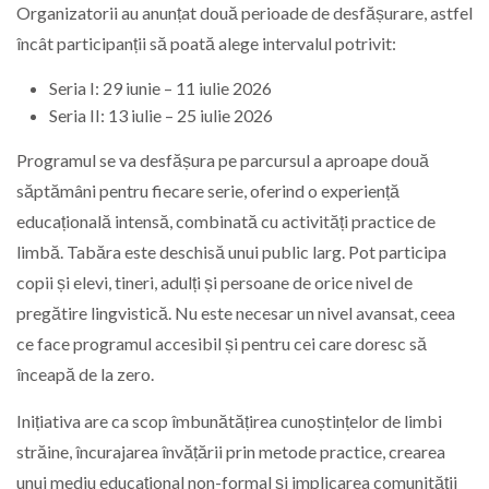
Organizatorii au anunțat două perioade de desfășurare, astfel
încât participanții să poată alege intervalul potrivit:
Seria I: 29 iunie – 11 iulie 2026
Seria II: 13 iulie – 25 iulie 2026
Programul se va desfășura pe parcursul a aproape două
săptămâni pentru fiecare serie, oferind o experiență
educațională intensă, combinată cu activități practice de
limbă. Tabăra este deschisă unui public larg. Pot participa
copii și elevi, tineri, adulți și persoane de orice nivel de
pregătire lingvistică. Nu este necesar un nivel avansat, ceea
ce face programul accesibil și pentru cei care doresc să
înceapă de la zero.
Inițiativa are ca scop îmbunătățirea cunoștințelor de limbi
străine, încurajarea învățării prin metode practice, crearea
unui mediu educațional non-formal și implicarea comunității