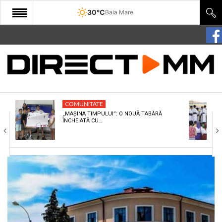
30°C
Baia Mare
START
COMUNITATE
EDITORIAL
COMUNITATE
CULTURA
„MAȘINA TIMPULUI”: O NOUĂ TABĂRĂ
ÎNCHEIATĂ CU…
ECONOMIE
SANATATE
SPORT
SPECIAL
POLITIC