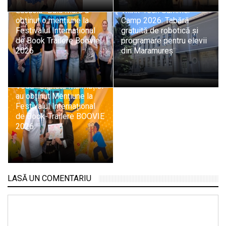
Echipa Colegiului „Vasile
Lucaciu” Baia Mare a
Think-Tech Summer
obținut o mențiune la
Camp 2026: Tabără
Festivalul Internațional
gratuită de robotică și
de Book Trailere Boovie
programare pentru elevii
2026
din Maramureș
Elevii Colegiului „Dragoș
Vodă” Sighetu Marmației
au obținut Mențiune la
Festivalul Internațional
de Book-Trailere BOOVIE
2026
LASĂ UN COMENTARIU