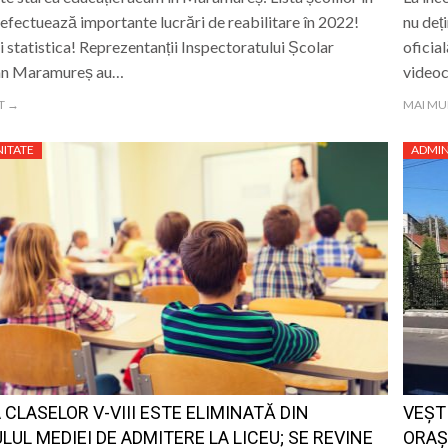
 efectuează importante lucrări de reabilitare în 2022!
nu deț
ci statistica! Reprezentanții Inspectoratului Școlar
oficial
an Maramureș au…
videoc
T →
MAI MU
ITATE
ADMIN
 CLASELOR V-VIII ESTE ELIMINATĂ DIN
VEȘT
LUL MEDIEI DE ADMITERE LA LICEU; SE REVINE
ORAȘ