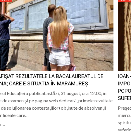
AFIȘAT REZULTATELE LA BACALAUREATUL DE
IOAN
Ă; CARE E SITUAȚIA ÎN MARAMUREȘ
IMPO
POPO
rul Educației a publicat astăzi, 31 august, ora 12:00, în
SUFE
e de examen şi pe pagina web dedicată, primele rezultate
e de soluționarea contestațiilor) obținute de absolvenții
Preşed
or liceale care…
miercu
spirit
T →
suferi