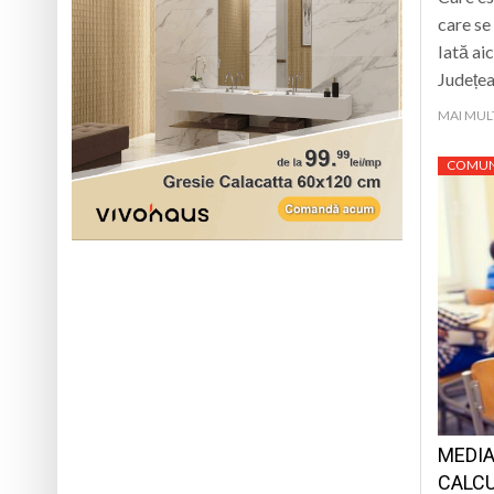
care se
Iată ai
Județe
MAI MUL
COMUN
MEDIA
CALCU