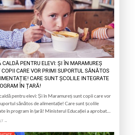
 CALDĂ PENTRU ELEVI: ȘI ÎN MARAMUREȘ
 COPII CARE VOR PRIMI SUPORTUL SĂNĂTOS
LIMENTAȚIE! CARE SUNT ȘCOLILE INTEGRATE
ROGRAM ÎN ȚARĂ!
aldă pentru elevi: Și în Maramureș sunt copii care vor
suportul sănătos de alimentație! Care sunt școlile
ate în program în țară! Ministerul Educației a aprobat…
LT →
NITATE