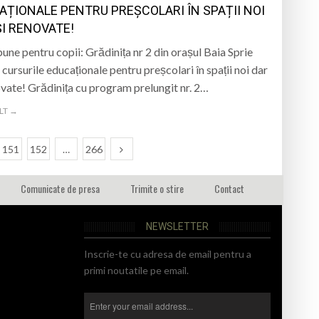
AȚIONALE PENTRU PREȘCOLARI ÎN SPAȚII NOI
ȘI RENOVATE!
bune pentru copii: Grădinița nr 2 din orașul Baia Sprie
 cursurile educaționale pentru preșcolari în spații noi dar
ovate! Grădinița cu program prelungit nr. 2…
LT →
151
152
…
266
Comunicate de presa
Trimite o stire
Contact
NEWSLETTER
Inscrie-te cu adresa de email pentru a
primi noutatile pe email.