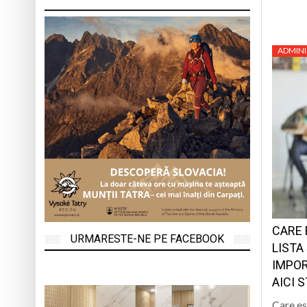
ADMINI
CARE 
URMARESTE-NE PE FACEBOOK
LISTA
IMPOR
AICI 
Care es