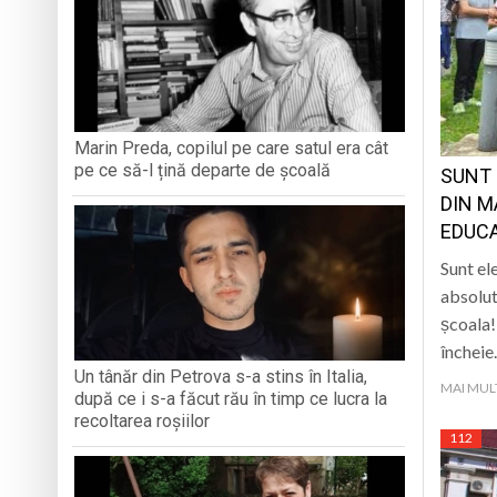
La Săliștea de Sus 
„Vacanță în tinda bi
Campanie de donare
Marin Preda, copilul pe care satul era cât
pe ce să-l țină departe de școală
SUNT 
Părintele protopop d
DIN M
EDUCA
Sunt el
absolut
școala!
închei
Un tânăr din Petrova s-a stins în Italia,
MAI MUL
după ce i s-a făcut rău în timp ce lucra la
recoltarea roșiilor
112