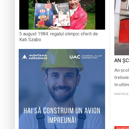
5 august 1984: regalul olimpic oferit de
Kati Szabo
AN ȘC
An școl
trebuie
In ultim
MAI MUL
INVAT