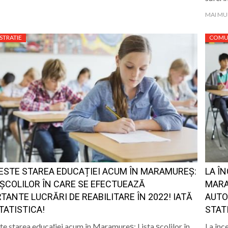
MAI MU
STRATIE
COMU
ESTE STAREA EDUCAȚIEI ACUM ÎN MARAMUREȘ:
LA Î
 ȘCOLILOR ÎN CARE SE EFECTUEAZĂ
MARA
TANTE LUCRĂRI DE REABILITARE ÎN 2022! IATĂ
AUTO
STATISTICA!
STAT
te starea educației acum în Maramureș: Lista școlilor în
La înc