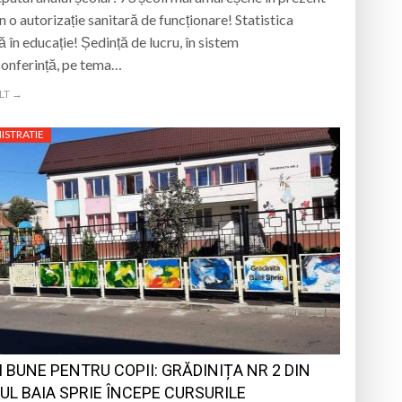
in o autorizație sanitară de funcționare! Statistica
ă în educație! Ședință de lucru, în sistem
onferință, pe tema…
LT →
ISTRATIE
I BUNE PENTRU COPII: GRĂDINIȚA NR 2 DIN
UL BAIA SPRIE ÎNCEPE CURSURILE