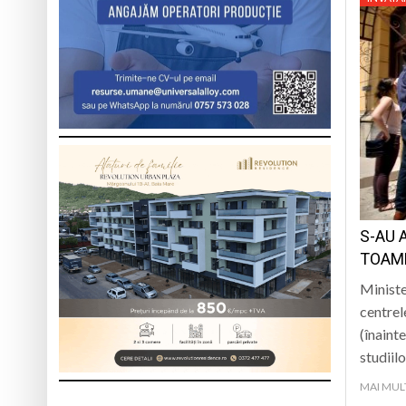
S-AU 
TOAMN
Ministe
centrel
(înaint
studiil
MAI MUL