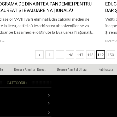
OGRAMA DE DINAINTEA PANDEMIEI PENTRU
EDUC
AUREAT ȘI EVALUARE NAȚIONALĂ!
DAR 
laselor V-VIII va fi eliminată din calculul mediei de
Vești 
e la liceu, astfel că ierarhizarea absolvenților se va
începe
 doar pe baza mediei obținute la Evaluarea Națională,…
și ren
T →
MAI MU
1
…
146
147
148
149
150
ate
Despre Anunturi Direct
Despre Anuntul Oficial
Publicitate
CATEGORII +