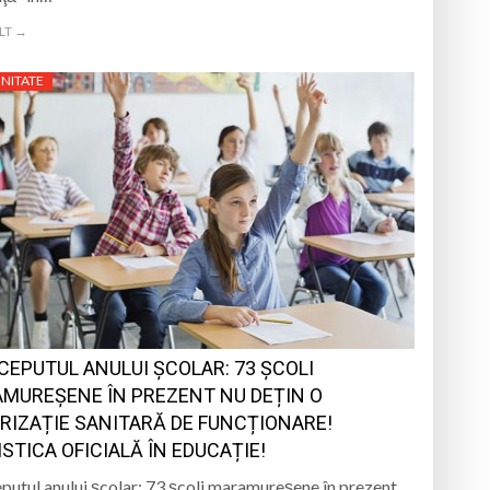
LT →
NITATE
NCEPUTUL ANULUI ȘCOLAR: 73 ȘCOLI
MUREȘENE ÎN PREZENT NU DEȚIN O
RIZAȚIE SANITARĂ DE FUNCȚIONARE!
ISTICA OFICIALĂ ÎN EDUCAȚIE!
eputul anului școlar: 73 școli maramureșene în prezent