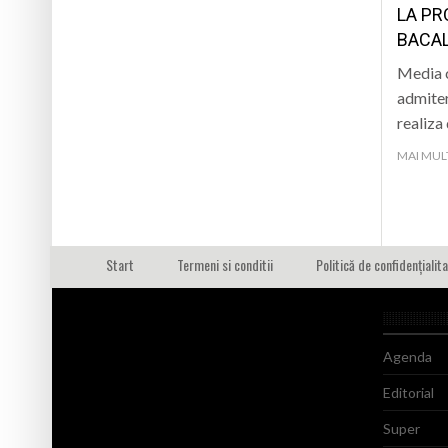
LA PR
BACAL
Media c
admiter
realiza
MAI MUL
Start
Termeni si conditii
Politică de confidențialit
Agenda
Editorial
Super