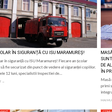
OLAR ÎN SIGURANȚĂ CU ISU MARAMUREȘ!
MASĂ
SUNT
ar în siguranță cu ISU Maramureș! Fiecare an școlar
DE A
 să fie securizat din punct de vedere al siguranței copiilor.
ÎN P
ele 12 luni, specialistii Inspectiei de…
Masă c
T →
primi 
integr
MAI MU
AMANT
COMU