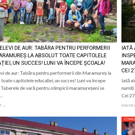
va fi dezvelit bustul lui Gavrilă Iuga, personalitate marc
sericii”: Ediția a IV-a a taberei de vară pentru copii are lo
 de sânge la Spitalul Județean de Urgență „Dr. Constanti
ELEVI DE AUR: TABĂRA PENTRU PERFORMERII
IATĂ
r. Stan Florin, invitat la Școala Părinților din Parohia Dum
ARAMUREȘ LA ABSOLUT TOATE CAPITOLELE
INSP
ȚIEI, UN SUCCES! LUNI VA ÎNCEPE ȘCOALA!
MARA
CEI 2
evi de aur: Tabăra pentru performerii din Maramureș la
 toate capitolele educației, un succes! Luni va începe
Iată a
 Taberele de vară pentru olimpicii maramureșeni se
numiți
e…
Cei 27
T →
MAI MU
COMU