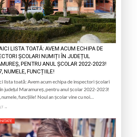
antă a Maramureșului
c la Sighetu Marmației
n Opriș” Baia Mare
 AICI LISTA TOATĂ: AVEM ACUM ECHIPA DE
brăvița
ECTORI ȘCOLARI NUMIȚI ÎN JUDEȚUL
MUREȘ, PENTRU ANUL ȘCOLAR 2022-2023!
7, NUMELE, FUNCȚIILE!
ici lista toată: Avem acum echipa de inspectori școlari
 în județul Maramureș, pentru anul școlar 2022-2023!
, numele, funcțiile! Noul an școlar vine cu noi…
LT →
NITATE