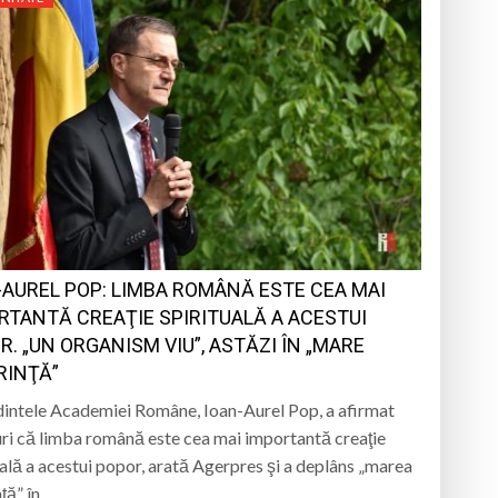
-AUREL POP: LIMBA ROMÂNĂ ESTE CEA MAI
RTANTĂ CREAŢIE SPIRITUALĂ A ACESTUI
R. „UN ORGANISM VIU”, ASTĂZI ÎN „MARE
RINŢĂ”
intele Academiei Române, Ioan-Aurel Pop, a afirmat
ri că limba română este cea mai importantă creaţie
uală a acestui popor, arată Agerpres şi a deplâns „marea
nţă” în…