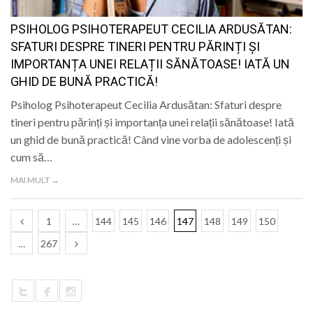
PSIHOLOG PSIHOTERAPEUT CECILIA ARDUSĂTAN:
SFATURI DESPRE TINERI PENTRU PĂRINȚI ȘI
IMPORTANȚA UNEI RELAȚII SĂNĂTOASE! IATĂ UN
GHID DE BUNĂ PRACTICĂ!
Psiholog Psihoterapeut Cecilia Ardusătan: Sfaturi despre
tineri pentru părinți și importanța unei relații sănătoase! Iată
un ghid de bună practică! Când vine vorba de adolescenți și
cum să…
MAI MULT →
1
…
144
145
146
147
148
149
150
…
267