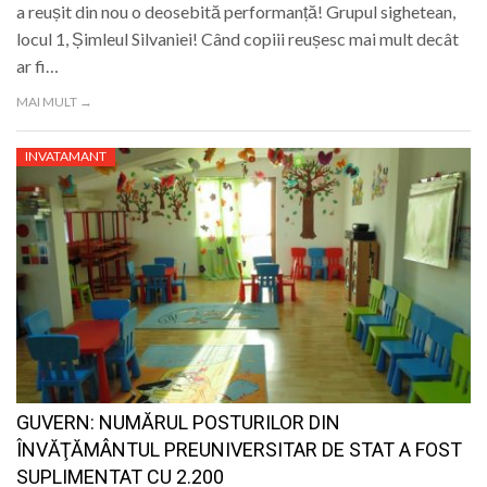
a reușit din nou o deosebită performanță! Grupul sighetean,
locul 1, Șimleul Silvaniei! Când copiii reușesc mai mult decât
ar fi…
MAI MULT →
INVATAMANT
GUVERN: NUMĂRUL POSTURILOR DIN
ÎNVĂŢĂMÂNTUL PREUNIVERSITAR DE STAT A FOST
SUPLIMENTAT CU 2.200