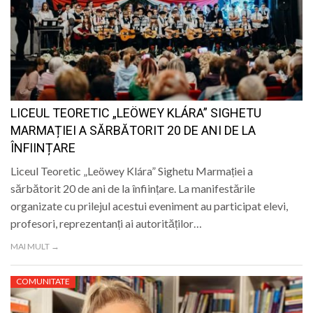
LICEUL TEORETIC „LEÖWEY KLÁRA” SIGHETU
MARMAȚIEI A SĂRBĂTORIT 20 DE ANI DE LA
ÎNFIINȚARE
Liceul Teoretic „Leöwey Klára” Sighetu Marmației a
sărbătorit 20 de ani de la înființare. La manifestările
organizate cu prilejul acestui eveniment au participat elevi,
profesori, reprezentanți ai autorităților…
MAI MULT →
COMUNITATE