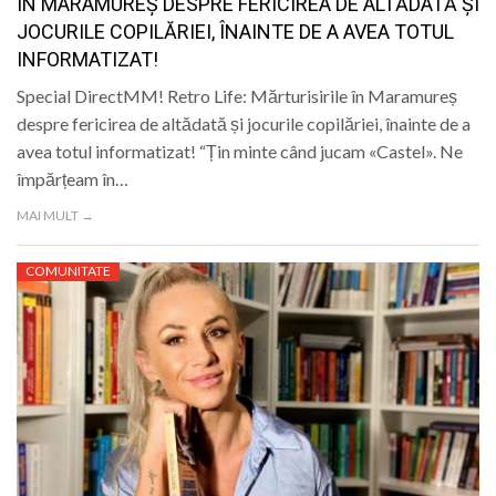
ÎN MARAMUREȘ DESPRE FERICIREA DE ALTĂDATĂ ȘI
JOCURILE COPILĂRIEI, ÎNAINTE DE A AVEA TOTUL
INFORMATIZAT!
Special DirectMM! Retro Life: Mărturisirile în Maramureș
despre fericirea de altădată și jocurile copilăriei, înainte de a
avea totul informatizat! “Țin minte când jucam «Castel». Ne
împărțeam în…
MAI MULT →
COMUNITATE