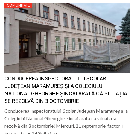
COMUNITATE
CONDUCEREA INSPECTORATULUI ȘCOLAR
JUDEȚEAN MARAMUREȘ ȘI A COLEGIULUI
NAȚIONAL GHEORGHE ȘINCAI ARATĂ CĂ SITUAȚIA
SE REZOLVĂ DIN 3 OCTOMBRIE!
Conducerea Inspectoratului Școlar Județean Maramureș și a
Colegiului Național Gheorghe Șincai arată că situația se
rezolvă din 3 octombrie! Miercuri, 21 septembrie, factorii
implicați s-au întâlnit și au…