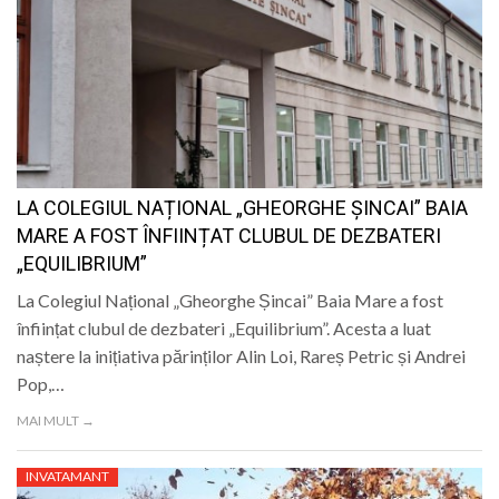
LA COLEGIUL NAȚIONAL „GHEORGHE ȘINCAI” BAIA
MARE A FOST ÎNFIINȚAT CLUBUL DE DEZBATERI
„EQUILIBRIUM”
La Colegiul Național „Gheorghe Șincai” Baia Mare a fost
înființat clubul de dezbateri „Equilibrium”. Acesta a luat
naștere la inițiativa părinților Alin Loi, Rareș Petric și Andrei
Pop,…
MAI MULT →
INVATAMANT