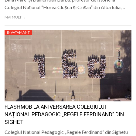
Colegiul Național ”Horea Cloșca și Crișan” din Alba Iulia,…
MAI MULT →
INVATAMANT
FLASHMOB LA ANIVERSAREA COLEGIULUI
NAȚIONAL PEDAGOGIC „REGELE FERDINAND” DIN
SIGHET
Colegiul Național Pedagogic „Regele Ferdinand” din Sighetu