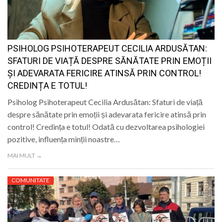
LIFE
PSIHOLOG PSIHOTERAPEUT CECILIA ARDUSĂTAN:
SFATURI DE VIAȚĂ DESPRE SĂNĂTATE PRIN EMOȚII
ȘI ADEVARATA FERICIRE ATINSĂ PRIN CONTROL!
CREDINȚA E TOTUL!
Psiholog Psihoterapeut Cecilia Ardusătan: Sfaturi de viață
despre sănătate prin emoții și adevarata fericire atinsă prin
control! Credința e totul! Odată cu dezvoltarea psihologiei
pozitive, influența minții noastre…
MAI MULT →
COMUNITATE