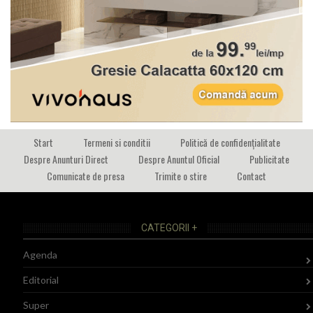
Start
Termeni si conditii
Politică de confidențialitate
Despre Anunturi Direct
Despre Anuntul Oficial
Publicitate
Comunicate de presa
Trimite o stire
Contact
CATEGORII +
Agenda
Editorial
Super