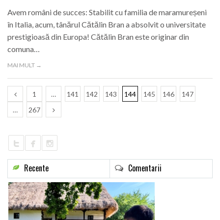
Avem români de succes: Stabilit cu familia de maramureșeni
în Italia, acum, tânărul Cătălin Bran a absolvit o universitate
prestigioasă din Europa! Cătălin Bran este originar din
comuna…
MAI MULT →
1
…
141
142
143
144
145
146
147
…
267
Recente
Comentarii