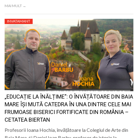
MAI MULT →
INVATAMANT
„EDUCAȚIE LA ÎNĂLȚIME”: O ÎNVĂȚĂTOARE DIN BAIA
MARE ÎȘI MUTĂ CATEDRA ÎN UNA DINTRE CELE MAI
FRUMOASE BISERICI FORTIFICATE DIN ROMÂNIA –
CETATEA BIERTAN
Profesorii Ioana Hochia, învățătoare la Colegiul de Arte din
Baia Mare, și Daniel Ioan Barbu, profesor de istorie la