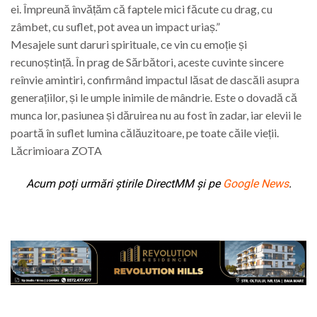
ei. Împreună învățăm că faptele mici făcute cu drag, cu
zâmbet, cu suflet, pot avea un impact uriaș.”
Mesajele sunt daruri spirituale, ce vin cu emoție și
recunoștință. În prag de Sărbători, aceste cuvinte sincere
reînvie amintiri, confirmând impactul lăsat de dascăli asupra
generațiilor, și le umple inimile de mândrie. Este o dovadă că
munca lor, pasiunea și dăruirea nu au fost în zadar, iar elevii le
poartă în suflet lumina călăuzitoare, pe toate căile vieții.
Lăcrimioara ZOTA
Acum poți urmări știrile DirectMM și pe
Google News
.