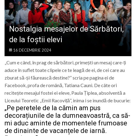
LIFE
Nostalgia mesajelor de Sărbători,
de la foștii elevi
16 DECEMBRIE 2024
„Cum e când, în prag de sărbători, primești un mesaj care-ți
aduce în suflet toate clipele ce te leagă de ei, de cei care au
zburat să-și făurească destine?” scria pe pagina ei de
Facebook, profa de română, Tatiana Cauni. De câte ori
recitește mesajul fostei ei eleve, Paula Țiplea, absolventă a
Liceului Teoretic „Emil Racoviță”, inima i se inundă de bucurie:
„Pe peretele de la cămin am pus
decorațiunile de la dumneavoastră, ca să-
mi aduc aminte de momentele frumoase
de dinainte de vacanțele de iarnă.