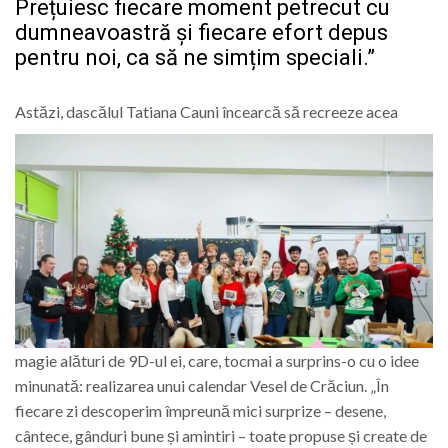
Prețuiesc fiecare moment petrecut cu
dumneavoastră și fiecare efort depus
pentru noi, ca să ne simțim speciali.”
Astăzi, dascălul Tatiana Cauni
încearcă să recreeze acea
magie alături de 9D-ul ei, care, tocmai a surprins-o cu o idee
minunată: realizarea unui calendar Vesel de Crăciun. „În
fiecare zi descoperim împreună mici surprize – desene,
cântece, gânduri bune și amintiri – toate propuse și create de