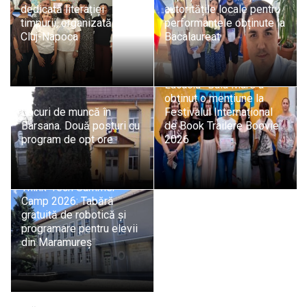
dedicată literației
autoritățile locale pentru
timpurii, organizată la
performanțele obținute la
Cluj-Napoca
Bacalaureat
Echipa Colegiului „Vasile
Lucaciu” Baia Mare a
obținut o mențiune la
Locuri de muncă în
Festivalul Internațional
Bârsana. Două posturi cu
de Book Trailere Boovie
program de opt ore
2026
Think-Tech Summer
Camp 2026: Tabără
gratuită de robotică și
programare pentru elevii
din Maramureș