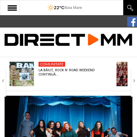
22°C
Baia Mare
START
COMUNITATE
EDITORIAL
COMUNITATE
CULTURA
LA BĂIUȚ, ROCK N’ ROAD WEEKEND
CONTINUĂ…
ECONOMIE
SANATATE
SPORT
SPECIAL
POLITIC