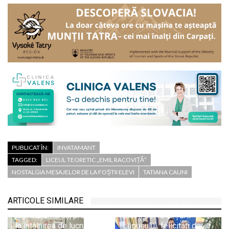
PUBLICAT ÎN:
INVATAMANT
TAGGED:
LICEUL TEORETIC „EMIL RACOVIȚĂ”
NOSTALGIA MESAJELOR DE LA FOȘTII ELEVI
TATIANA CAUNI
ARTICOLE SIMILARE
ISJ Maramureș, prezent
Elevii de 10 ai Țării
la întâlnirea de lucru
Lăpușului, felicitați de