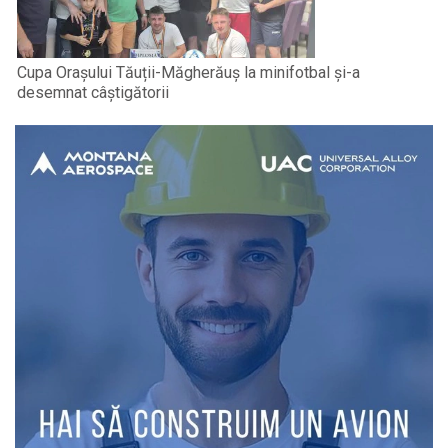
Cupa Orașului Tăuții-Măgherăuș la minifotbal și-a
desemnat câștigătorii