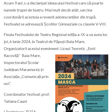
Acum 9 ani, s-a declanșat ideea unui festival care să poarte
numele trupei de teatru. Mai mult decât atât, sarcina
coordonării acestuia a revenit adolescenților din trupă.
Festivalul se adresează Școlilor Gimnaziale cu clasele V-VIII.
Finala Festivalului de Teatru Regional ediția a-IX-a va avea loc
joi, 6 iunie 2024, la Teatrul de Păpuși Baia Mare.
Organizatorii acestui eveniment
: Liceul Teoretic „Emil
Racoviță” Baia Mare,
Inspectoratul Școlar
Județean Maramureș și
Asociația „Comunicați prin
noi”.
Coordonator festival: prof.
Tatiana Cauni
Lăcrimioara ZOTA