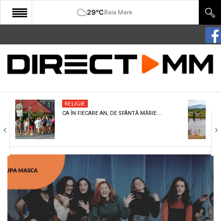
29°C
Baia Mare
START
COMUNITATE
EDITORIAL
RELIGIE
CULTURA
CA ÎN FIECARE AN, DE SFÂNTĂ MĂRIE:…
ECONOMIE
SANATATE
SPORT
SPECIAL
POLITIC