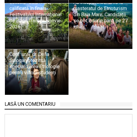
Lucaciu” Baia Mare,
Au început înscrierile la
calificată în finala
masteratul de Etnoturism
Festivalului Internațional
din Baia Mare; Candidații
de Book Trailere Boovie
se pot înscrie până pe 27
2026
iulie
Conf. univ. dr. Delia
Suiogan prezintă
specializarea Etnologie
pentru viitorii studenți
LASĂ UN COMENTARIU