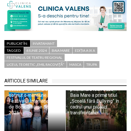
PUBLICAT ÎN:
INVATAMANT
TAGGED:
6 IUNIE 2024
BAIA MARE
EDIȚIA A IX A
FESTIVALUL DE TEATRU REGIONAL
LICEUL TEORETIC „EMIL RACOVIȚĂ”
MASCA
TRUPA
ARTICOLE SIMILARE
Echipa Colegiului „Vasile
Școala Gimnazială
Lucaciu” Baia Mare a
„Alexandru Ioan Cuza”
obținut o mențiune la
Baia Mare a primit titlul
Festivalul Internațional
„Școală fără Bullying” în
de Book Trailere Boovie
cadrul unui proiect
2026
transfrontalier
Echipa Isopixel a
Colegiului „Vasile