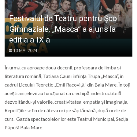
LIFE
Festivalul de Teatru pentru Școli
Gimnaziale, „Masca” a ajuns la
ediția a-IX-a
13 MAI 2024
În urmă cu aproape două decenii, profesoara de limba și
literatura română, Tatiana Cauni înființa Trupa „Masca”, în
cadrul Liceului Teoretic „Emil Racoviță” din Baia Mare. În toți
acești ani, elevii au funcționat ca o echipă indestructibilă,
dezvoltându-și valorile, creativitatea, empatia și imaginația.
Repetițiile se țin de câteva ori pe săptămână, după orele de
curs. Gazda spectacolelor lor este Teatrul Municipal, Secția
Păpuși Baia Mare.