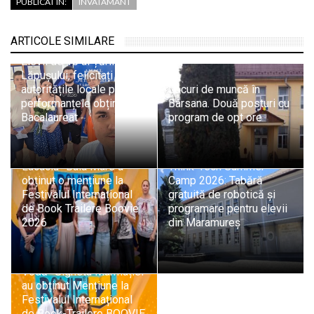
PUBLICAT ÎN:
INVATAMANT
ARTICOLE SIMILARE
Elevii de 10 ai Țării
Lăpușului, felicitați de
autoritățile locale pentru
Locuri de muncă în
performanțele obținute la
Bârsana. Două posturi cu
Bacalaureat
program de opt ore
Echipa Colegiului „Vasile
Lucaciu” Baia Mare a
Think-Tech Summer
obținut o mențiune la
Camp 2026: Tabără
Festivalul Internațional
gratuită de robotică și
de Book Trailere Boovie
programare pentru elevii
2026
din Maramureș
Elevii Colegiului „Dragoș
Vodă” Sighetu Marmației
au obținut Mențiune la
Festivalul Internațional
de Book-Trailere BOOVIE