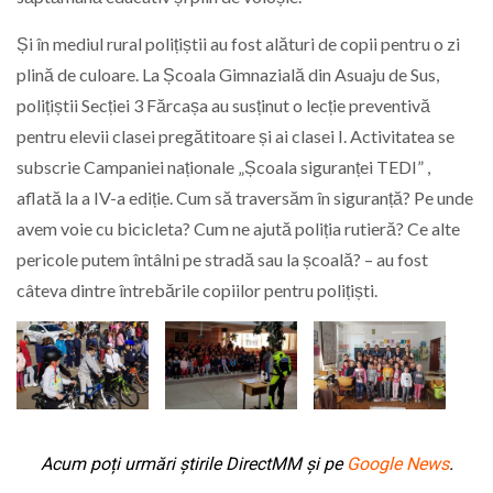
Și în mediul rural polițiștii au fost alături de copii pentru o zi
plină de culoare. La Școala Gimnazială din Asuaju de Sus,
polițiștii Secției 3 Fărcașa au susținut o lecție preventivă
pentru elevii clasei pregătitoare și ai clasei I. Activitatea se
subscrie Campaniei naționale „Școala siguranței TEDI” ,
aflată la a IV-a ediție. Cum să traversăm în siguranță? Pe unde
avem voie cu bicicleta? Cum ne ajută poliția rutieră? Ce alte
pericole putem întâlni pe stradă sau la școală? – au fost
câteva dintre întrebările copiilor pentru polițiști.
Acum poți urmări știrile DirectMM și pe
Google News
.