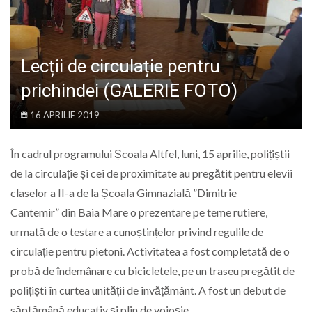
LIFE
Lecții de circulație pentru
prichindei (GALERIE FOTO)
16 APRILIE 2019
În cadrul programului Școala Altfel, luni, 15 aprilie, polițiștii
de la circulație și cei de proximitate au pregătit pentru elevii
claselor a II-a de la Școala Gimnazială ”Dimitrie
Cantemir” din Baia Mare o prezentare pe teme rutiere,
urmată de o testare a cunoștințelor privind regulile de
circulație pentru pietoni. Activitatea a fost completată de o
probă de îndemânare cu bicicletele, pe un traseu pregătit de
polițiști în curtea unității de învățământ. A fost un debut de
săptămână educativ și plin de voioșie.