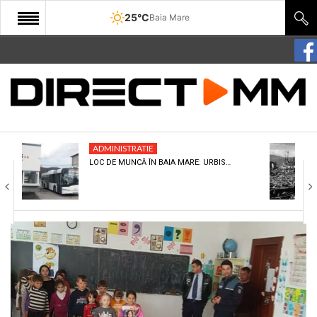
25°C
Baia Mare
START
COMUNITATE
EDITORIAL
ADMINISTRATIE
CULTURA
LOC DE MUNCĂ ÎN BAIA MARE: URBIS…
ECONOMIE
SANATATE
SPORT
SPECIAL
POLITIC