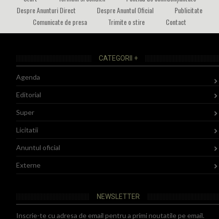
Despre Anunturi Direct
Despre Anuntul Oficial
Publicitate
Comunicate de presa
Trimite o stire
Contact
CATEGORII +
Agenda
Editorial
Super
Licitatii
Anuntul oficial
Externe
NEWSLETTER
Inscrie-te cu adresa de email pentru a primi noutatile pe email.