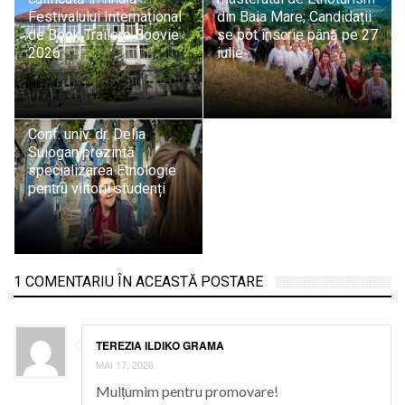
Festivalului Internațional
din Baia Mare; Candidații
de Book Trailere Boovie
se pot înscrie până pe 27
2026
iulie
Conf. univ. dr. Delia
Suiogan prezintă
specializarea Etnologie
pentru viitorii studenți
1 COMENTARIU ÎN ACEASTĂ POSTARE
TEREZIA ILDIKO GRAMA
MAI 17, 2026
Mulțumim pentru promovare!