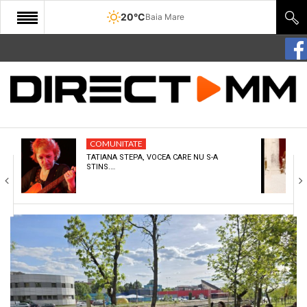
20°C
Baia Mare
START
COMUNITATE
EDITORIAL
COMUNITATE
CULTURA
TATIANA STEPA, VOCEA CARE NU S-A
STINS.…
ECONOMIE
SANATATE
SPORT
SPECIAL
POLITIC