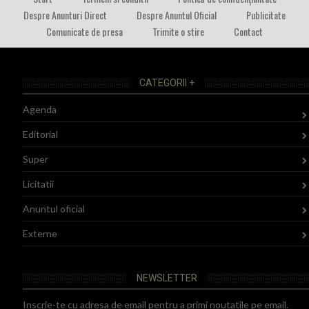
Despre Anunturi Direct
Despre Anuntul Oficial
Publicitate
Comunicate de presa
Trimite o stire
Contact
CATEGORII +
Agenda
Editorial
Super
Licitatii
Anuntul oficial
Externe
NEWSLETTER
Inscrie-te cu adresa de email pentru a primi noutatile pe email.