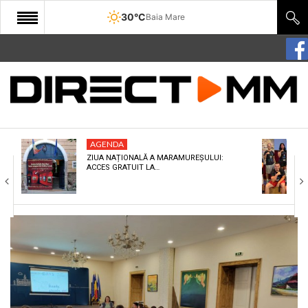
30°C
Baia Mare
START
COMUNITATE
EDITORIAL
AGENDA
CULTURA
ZIUA NAȚIONALĂ A MARAMUREȘULUI:
ACCES GRATUIT LA…
ECONOMIE
SANATATE
SPORT
SPECIAL
POLITIC