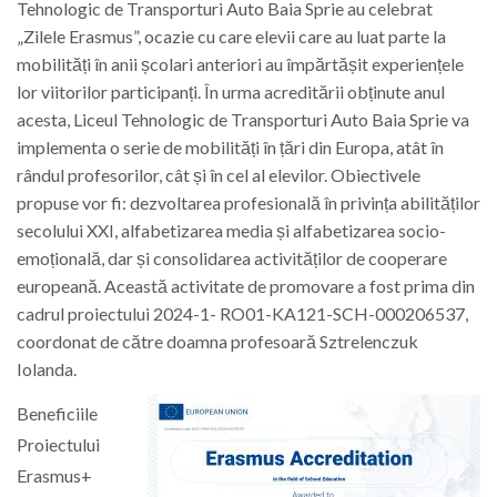
Tehnologic de Transporturi Auto Baia Sprie au celebrat
„Zilele Erasmus”, ocazie cu care elevii care au luat parte la
mobilități în anii școlari anteriori au împărtășit experiențele
lor viitorilor participanți. În urma acreditării obținute anul
acesta, Liceul Tehnologic de Transporturi Auto Baia Sprie va
implementa o serie de mobilități în țări din Europa, atât în
rândul profesorilor, cât și în cel al elevilor. Obiectivele
propuse vor fi: dezvoltarea profesională în privința abilităților
secolului XXI, alfabetizarea media și alfabetizarea socio-
emoțională, dar și consolidarea activităților de cooperare
europeană. Această activitate de promovare a fost prima din
cadrul proiectului 2024-1- RO01-KA121-SCH-000206537,
coordonat de către doamna profesoară Sztrelenczuk
Iolanda.
Beneficiile
Proiectului
Erasmus+