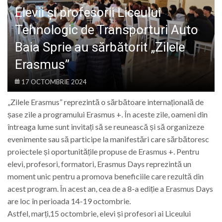
LIFE
Elevii și profesorii Liceului
Tehnologic de Transporturi Auto
Baia Sprie au sărbătorit „Zilele
Erasmus”
17 OCTOMBRIE 2024
„Zilele Erasmus” reprezintă o sărbătoare internațională de
șase zile a programului Erasmus +. În aceste zile, oameni din
întreaga lume sunt invitați să se reunească și să organizeze
evenimente sau să participe la manifestări care sărbătoresc
proiectele și oportunitățile propuse de Erasmus +. Pentru
elevi, profesori, formatori, Erasmus Days reprezintă un
moment unic pentru a promova beneficiile care rezultă din
acest program. În acest an, cea de a 8-a ediție a Erasmus Days
are loc în perioada 14-19 octombrie.
Astfel, marți,15 octombrie, elevi și profesori ai Liceului