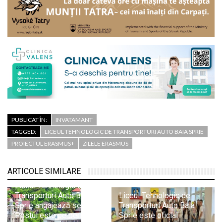
PUBLICAT ÎN:
INVATAMANT
TAGGED:
LICEUL TEHNOLOGIC DE TRANSPORTURI AUTO BAIA SPRIE
PROIECTUL ERASMUS+
ZILELE ERASMUS
ARTICOLE SIMILARE
Liceul Tehnologic de
Transporturi Auto Baia
Liceul Tehnologic de
Sprie angajează secretar.
Transporturi Auto Baia
Postul este pe perioadă
Sprie este oficial