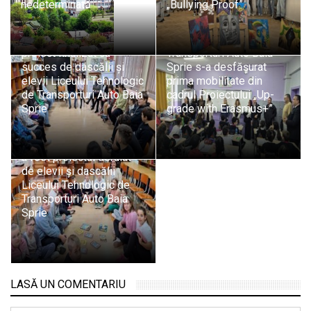
nedeterminată
„Bullying Proof”
„Puterea bunătății”,
La Liceul Tehnologic de
proiect finalizat cu
Transporturi Auto Baia
succes de dascălii și
Sprie s-a desfășurat
elevii Liceului Tehnologic
prima mobilitate din
de Transporturi Auto Baia
cadrul Proiectului „Up-
Sprie
grade with Erasmus+”
„Luna bibliotecii școlare”
a fost proiectul derulat
de elevii și dascălii
Liceului Tehnologic de
Transporturi Auto Baia
Sprie
LASĂ UN COMENTARIU