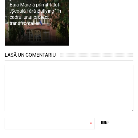
Baia Mare a primit titlul
„Școală fără Bullying” în
cadrul unui proiect
transfrontalier
LASĂ UN COMENTARIU
*
NUME