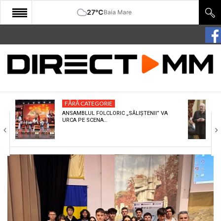
27°C
Baia Mare
START
COMUNITATE
EDITORIAL
FĂRĂ CATEGORIE
CULTURA
ANSAMBLUL FOLCLORIC „SĂLIȘTENII” VA
URCA PE SCENA…
ECONOMIE
SANATATE
SPORT
SPECIAL
POLITIC