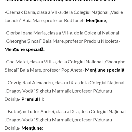
-Csernak Daria, clasa a VII-a, de la Colegiul Național „Vasile
Lucaciu” Baia Mare, profesor Bud Ionel-
Mențiune
;
-Ciorba Ioana Maria, clasa a VII-a, de la Colegiul Național
„Gheorghe Șincai” Baia Mare, profesor Predoiu Nicoleta-
Mențiune specială
;
-Coc Matei, clasa a VIII-a, de la Colegiul Național „Gheorghe
Șincai” Baia Mare, profesor Pop Aneta-
Mențiune specială
;
– Covrig Raul Alexandru, clasa a IX-a, de la Colegiul Național
„Dragoș Vodă” Sighetu Marmației, profesor Păduraru
Doinița-
Premiul III
;
– Boboșan Tudor Andrei, clasa a IX-a, de la Colegiul Național
„Dragoș Vodă” Sighetu Marmației, profesor Păduraru
Doinița-
Mențiune
;