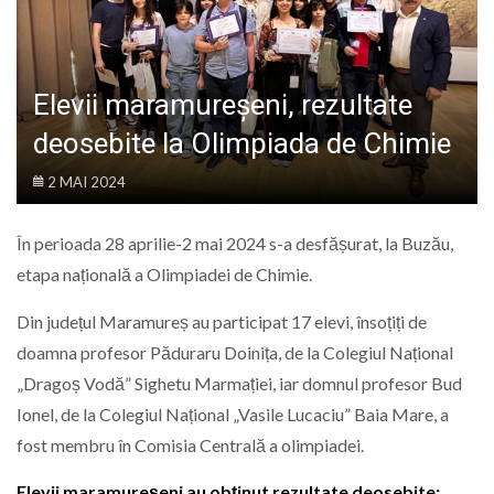
LIFE
Elevii maramureșeni, rezultate
deosebite la Olimpiada de Chimie
2 MAI 2024
În perioada 28 aprilie-2 mai 2024 s-a desfășurat, la Buzău,
etapa națională a Olimpiadei de Chimie.
Din județul Maramureș au participat 17 elevi, însoțiți de
doamna profesor Păduraru Doinița, de la Colegiul Național
„Dragoș Vodă” Sighetu Marmației, iar domnul profesor Bud
Ionel, de la Colegiul Național „Vasile Lucaciu” Baia Mare, a
fost membru în Comisia Centrală a olimpiadei.
Elevii maramureșeni au obținut rezultate deosebite: