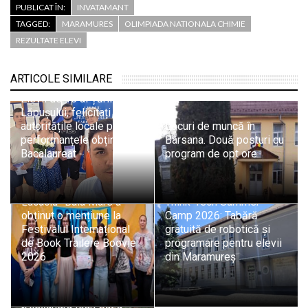
PUBLICAT ÎN:
INVATAMANT
TAGGED:
MARAMURES
OLIMPIADA NATIONALA CHIMIE
REZULTATE ELEVI
ARTICOLE SIMILARE
Elevii de 10 ai Țării
Lăpușului, felicitați de
autoritățile locale pentru
Locuri de muncă în
performanțele obținute la
Bârsana. Două posturi cu
Bacalaureat
program de opt ore
Echipa Colegiului „Vasile
Lucaciu” Baia Mare a
Think-Tech Summer
obținut o mențiune la
Camp 2026: Tabără
Festivalul Internațional
gratuită de robotică și
de Book Trailere Boovie
programare pentru elevii
2026
din Maramureș
Școala Gimnazială
„Alexandru Ioan Cuza”