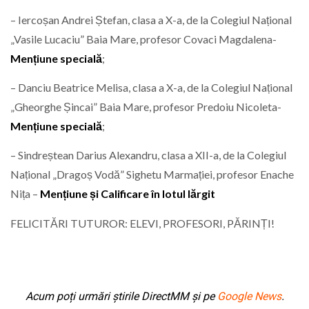
– Iercoșan Andrei Ștefan, clasa a X-a, de la Colegiul Național
„Vasile Lucaciu” Baia Mare, profesor Covaci Magdalena-
Mențiune specială
;
– Danciu Beatrice Melisa, clasa a X-a, de la Colegiul Național
„Gheorghe Șincai” Baia Mare, profesor Predoiu Nicoleta-
Mențiune specială
;
– Sindreștean Darius Alexandru, clasa a XII-a, de la Colegiul
Național „Dragoș Vodă” Sighetu Marmației, profesor Enache
Nița –
Mențiune și Calificare în lotul lărgit
FELICITĂRI TUTUROR: ELEVI, PROFESORI, PĂRINȚI!
Acum poți urmări știrile DirectMM și pe
Google News
.