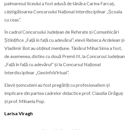
palmaresul liceului a fost adusă de tânăra Carina Farcaș,
câștigătoarea Concursului Național Interdisciplinar „Școala
cu ceas”.
În cadrul Concursului Județean de Referate și Comunhicări
Științifice „Față în față cu adevărul”, elevii Rebeca Ardelean și
Vladimir Bot au obținut mențiune. Tânărul Mihai Sima a fost,
de asemenea, distins cu două Premii III, la Concursul Județean
„Față în față cu adevărul” și la Concursul Național
Interdisciplinar „GeoInfoVirtual”.
Elevii șomcuteni au fost pregătiți cu profesionalism și
implicare din partea cadrelor didactice prof. Claudia Drăguș
și prof. Mihaela Pop.
Larisa Viragh