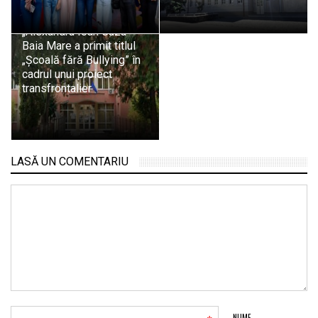
Școala Gimnazială
„Alexandru Ioan Cuza”
Baia Mare a primit titlul
„Școală fără Bullying” în
cadrul unui proiect
transfrontalier
LASĂ UN COMENTARIU
NUME