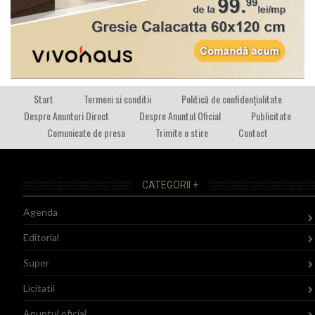
Start
Termeni si conditii
Politică de confidențialitate
Despre Anunturi Direct
Despre Anuntul Oficial
Publicitate
Comunicate de presa
Trimite o stire
Contact
CATEGORII +
Agenda
Editorial
Super
Licitatii
Anuntul oficial