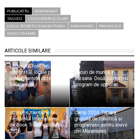
PUBLICAT ÎN:
INVATAMANT
TAGGED:
CONCURSURI SCOLARE
LICEUL TEORETIC IOAN BUTEANU
MARAMURES
PREMII ELEVI
SOMCUTA MARE
ARTICOLE SIMILARE
Elevii de 10 ai Țării
Lăpușului, felicitați de
autoritățile locale pentru
Locuri de muncă în
performanțele obținute la
Bârsana. Două posturi cu
Bacalaureat
program de opt ore
Echipa Colegiului „Vasile
Lucaciu” Baia Mare a
Think-Tech Summer
obținut o mențiune la
Camp 2026: Tabără
Festivalul Internațional
gratuită de robotică și
de Book Trailere Boovie
programare pentru elevii
2026
din Maramureș