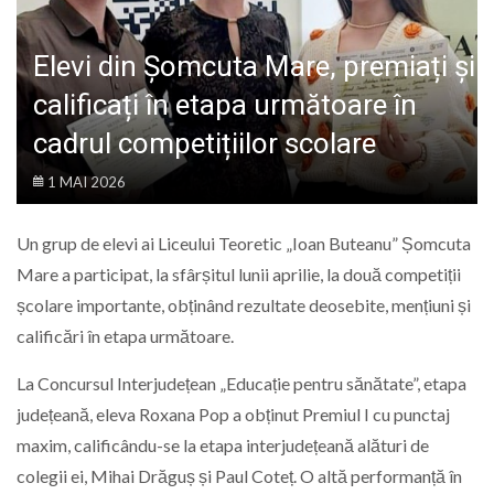
LIFE
Elevi din Șomcuta Mare, premiați și
calificați în etapa următoare în
cadrul competițiilor scolare
1 MAI 2026
Un grup de elevi ai Liceului Teoretic „Ioan Buteanu” Șomcuta
Mare a participat, la sfârșitul lunii aprilie, la două competiții
școlare importante, obținând rezultate deosebite, mențiuni și
calificări în etapa următoare.
La Concursul Interjudețean „Educație pentru sănătate”, etapa
județeană, eleva Roxana Pop a obținut Premiul I cu punctaj
maxim, calificându-se la etapa interjudețeană alături de
colegii ei, Mihai Drăguș și Paul Coteț. O altă performanță în