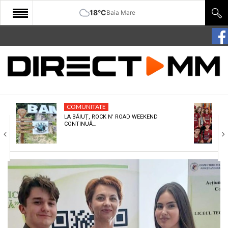
18°C
Baia Mare
START
COMUNITATE
EDITORIAL
COMUNITATE
CULTURA
LA BĂIUȚ, ROCK N’ ROAD WEEKEND
CONTINUĂ…
ECONOMIE
SANATATE
SPORT
SPECIAL
POLITIC