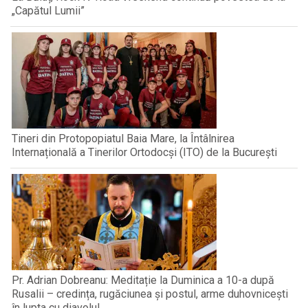
„Capătul Lumii”
Tineri din Protopopiatul Baia Mare, la Întâlnirea
Internațională a Tinerilor Ortodocși (ITO) de la București
Pr. Adrian Dobreanu: Meditație la Duminica a 10-a după
Rusalii – credința, rugăciunea și postul, arme duhovnicești
în lupta cu diavolul