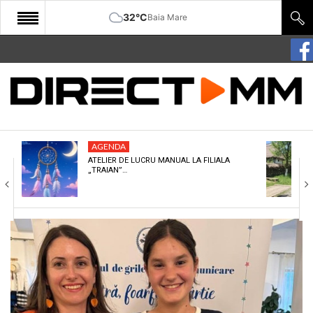
32°C
Baia Mare
START
COMUNITATE
EDITORIAL
AGENDA
CULTURA
ATELIER DE LUCRU MANUAL LA FILIALA
„TRAIAN”…
ECONOMIE
SANATATE
SPORT
SPECIAL
POLITIC