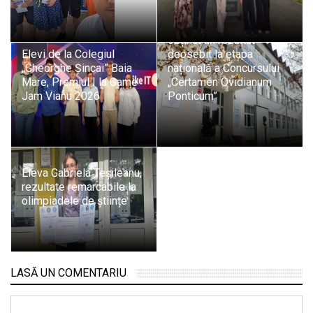
Național „Mihai
Eminescu” Baia Mare a
obținut un rezultat
Elevi de la Colegiul
deosebit la etapa
„Gheorghe Șincai” Baia
națională a Concursului
Mare, Premiul I la Game
„Certamen Ovidianum
Jam Vianu 2026
Ponticum”
Eleva Gabriela Teșileanu,
rezultate remarcabile la
olimpiadele de științe
LASĂ UN COMENTARIU