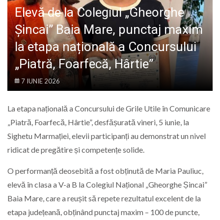
LIFE
Elevă de la Colegiul „Gheorghe
Șincai” Baia Mare, punctaj maxim
la etapa națională a Concursului
„Piatră, Foarfecă, Hârtie”
7 IUNIE 2026
La etapa națională a Concursului de Grile Utile în Comunicare
„Piatră, Foarfecă, Hârtie”, desfășurată vineri, 5 iunie, la
Sighetu Marmației, elevii participanți au demonstrat un nivel
ridicat de pregătire și competențe solide.
O performanță deosebită a fost obținută de Maria Pauliuc,
elevă în clasa a V-a B la Colegiul Național „Gheorghe Șincai”
Baia Mare, care a reușit să repete rezultatul excelent de la
etapa județeană, obținând punctaj maxim – 100 de puncte,