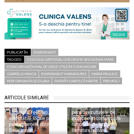
PUBLICAT ÎN:
INVATAMANT
TAGGED:
COLEGIUL NATIONAL GHEORGHE SINCAI BAIA MARE
CONCURS NAȚIONAL DE GRILE UTILE ÎN COMUNICARE
GABRIELA VANCA
INVATAMANT MARAMURES
MARIA PAULIUC
PERFORMANTA SCOLARA
PIATRĂ FOARFECĂ HÂRTIE
PREMIUL I
Cununi de lauri pe
creștetele olimpicilor de
ARTICOLE SIMILARE
la Colegiul „Vasile
Elevii de 10 ai Țării
Lucaciu” Baia Mare
Lăpușului, felicitați de
pentru rezultatele de
autoritățile locale pentru
excepție în competițiile
performanțele obținute la
naționale de limba și
Bacalaureat
literatura română
O elevă de la Colegiul